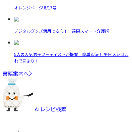
オレンジページ 8/17号
デジタルグッズ活用で安心！ 遠隔スマート介護術
5人の人気男子フーディストが提案 簡単即決！ 平日メシはこ
れで決まり！
書籍案内へ
AIレシピ検索