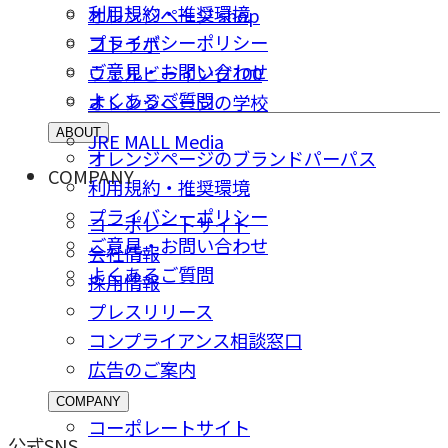
利用規約・推奨環境
オレンジページ shop
プライバシーポリシー
コトラボ
ご意⾒・お問い合わせ
ウェルビーイング100
よくあるご質問
オレンジページの学校
ABOUT
JRE MALL Media
オレンジページのブランドパーパス
COMPANY
利用規約・推奨環境
プライバシーポリシー
コーポレートサイト
ご意⾒・お問い合わせ
会社情報
よくあるご質問
採⽤情報
プレスリリース
コンプライアンス相談窓⼝
広告のご案内
COMPANY
コーポレートサイト
公式SNS