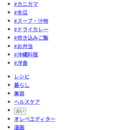
#カニカマ
#冬瓜
#スープ・汁物
#ドライカレー
#炊き込みご飯
#お弁当
#沖縄料理
#洋食
レシピ
暮らし
美容
ヘルスケア
占い
オレペエディター
漫画