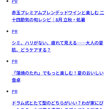
PR
赤玉プレミアムブレンデッドワインと楽しむ 二
十四節気の旬レシピ｜8月 立秋・処暑
PR
シミ、ハリがない、疲れて見える……大人の夏
肌、どうケアする？
PR
「蒲焼のたれ」でもっと楽しむ！夏のおいしい
食卓
PR
ドラム式とたて型のどちらがいい？わが家にぴ