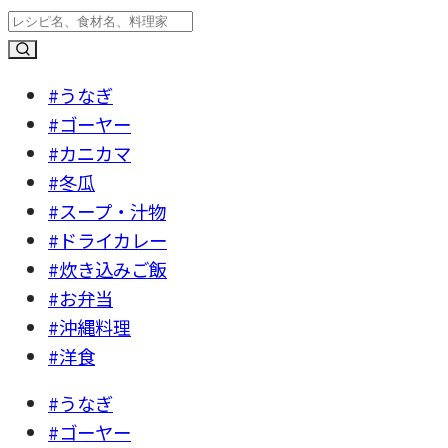
#うなぎ
#ゴーヤー
#カニカマ
#冬瓜
#スープ・汁物
#ドライカレー
#炊き込みご飯
#お弁当
#沖縄料理
#洋食
#うなぎ
#ゴーヤー