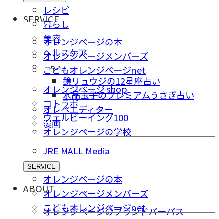
レシピ
SERVICE
暮らし
美容
オレンジページの本
ヘルスケア
オレンジページメンバーズ
占い
こどもオレンジページnet
鏡リュウジの12星座占い
オレンジページ shop
水晶玉子のプレミアムうさぎ占い
コトラボ
オレペエディター
ウェルビーイング100
漫画
オレンジページの学校
JRE MALL Media
SERVICE
オレンジページの本
ABOUT
オレンジページメンバーズ
こどもオレンジページnet
オレンジページのブランドパーパス