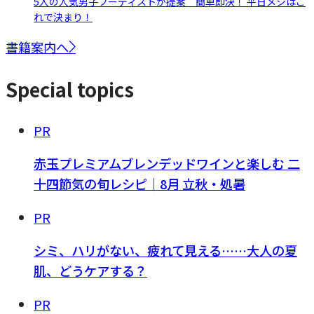
5人の人気男子フーディストが提案 簡単即決！ 平日メシはこ
れで決まり！
書籍案内へ
Special topics
PR
赤玉プレミアムブレンデッドワインと楽しむ 二
十四節気の旬レシピ｜8月 立秋・処暑
PR
シミ、ハリがない、疲れて見える……大人の夏
肌、どうケアする？
PR