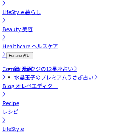
LifeStyle
暮らし
Beauty
美容
Healthcare
ヘルスケア
Fortune
占い
Comics
鏡リュウジの12星座占い
漫画
水晶玉子のプレミアムうさぎ占い
Blog
オレペエディター
Recipe
レシピ
LifeStyle