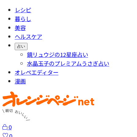
レシピ
暮らし
美容
ヘルスケア
占い
鏡リュウジの12星座占い
水晶玉子のプレミアムうさぎ占い
オレペエディター
漫画
0
0