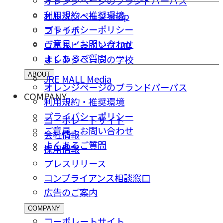
オレンジページのブランドパーパス
利用規約・推奨環境
オレンジページ shop
プライバシーポリシー
コトラボ
ご意⾒・お問い合わせ
ウェルビーイング100
よくあるご質問
オレンジページの学校
ABOUT
JRE MALL Media
オレンジページのブランドパーパス
COMPANY
利用規約・推奨環境
プライバシーポリシー
コーポレートサイト
ご意⾒・お問い合わせ
会社情報
よくあるご質問
採⽤情報
プレスリリース
コンプライアンス相談窓⼝
広告のご案内
COMPANY
コーポレートサイト