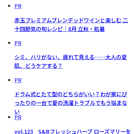
PR
赤玉プレミアムブレンデッドワインと楽しむ 二
十四節気の旬レシピ｜8月 立秋・処暑
PR
シミ、ハリがない、疲れて見える……大人の夏
肌、どうケアする？
PR
ドラム式とたて型のどちらがいい？わが家にぴ
ったりの一台で夏の洗濯トラブルでもう悩まな
い
PR
vol.123 S&Bフレッシュハーブ ローズマリーを