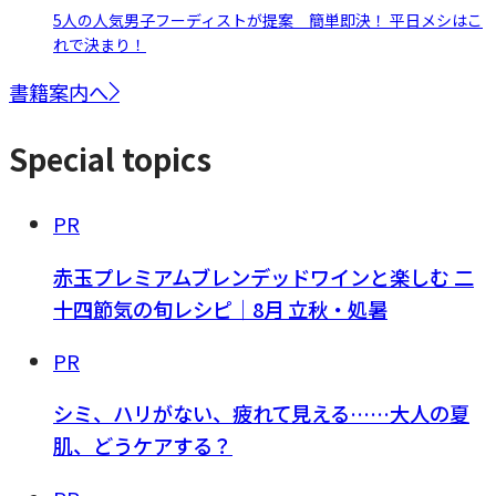
5人の人気男子フーディストが提案 簡単即決！ 平日メシはこ
れで決まり！
書籍案内へ
Special topics
PR
赤玉プレミアムブレンデッドワインと楽しむ 二
十四節気の旬レシピ｜8月 立秋・処暑
PR
シミ、ハリがない、疲れて見える……大人の夏
肌、どうケアする？