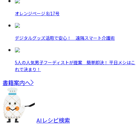
オレンジページ 8/17号
デジタルグッズ活用で安心！ 遠隔スマート介護術
5人の人気男子フーディストが提案 簡単即決！ 平日メシはこ
れで決まり！
書籍案内へ
AIレシピ検索