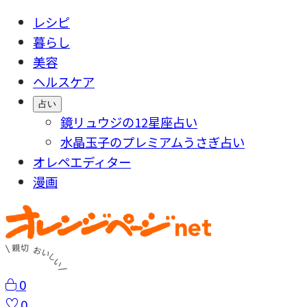
レシピ
暮らし
美容
ヘルスケア
占い
鏡リュウジの12星座占い
水晶玉子のプレミアムうさぎ占い
オレペエディター
漫画
0
0