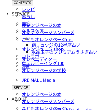
CONTENTS
レシピ
SERVICE
暮らし
美容
オレンジページの本
ヘルスケア
オレンジページメンバーズ
占い
こどもオレンジページnet
鏡リュウジの12星座占い
オレンジページ shop
水晶玉子のプレミアムうさぎ占い
コトラボ
オレペエディター
ウェルビーイング100
漫画
オレンジページの学校
JRE MALL Media
SERVICE
オレンジページの本
ABOUT
オレンジページメンバーズ
こどもオレンジページnet