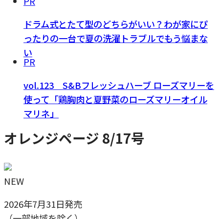
PR
ドラム式とたて型のどちらがいい？わが家にぴ
ったりの一台で夏の洗濯トラブルでもう悩まな
い
PR
vol.123 S&Bフレッシュハーブ ローズマリーを
使って「鶏胸肉と夏野菜のローズマリーオイル
マリネ」
オレンジページ 8/17号
NEW
2026年7月31日発売
（一部地域を除く）