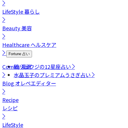
LifeStyle
暮らし
Beauty
美容
Healthcare
ヘルスケア
Fortune
占い
Comics
鏡リュウジの12星座占い
漫画
水晶玉子のプレミアムうさぎ占い
Blog
オレペエディター
Recipe
レシピ
LifeStyle