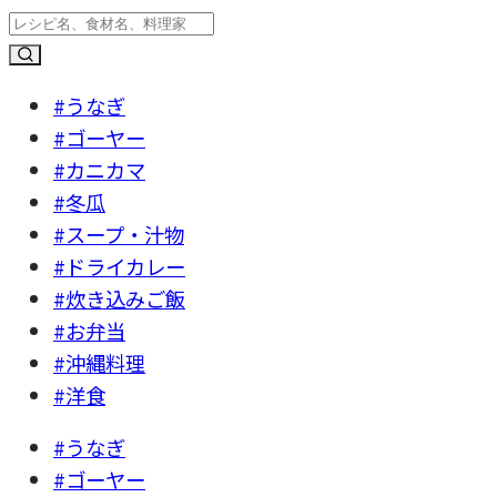
#うなぎ
#ゴーヤー
#カニカマ
#冬瓜
#スープ・汁物
#ドライカレー
#炊き込みご飯
#お弁当
#沖縄料理
#洋食
#うなぎ
#ゴーヤー