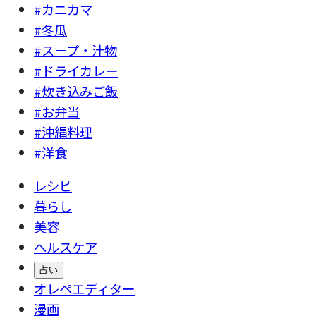
#カニカマ
#冬瓜
#スープ・汁物
#ドライカレー
#炊き込みご飯
#お弁当
#沖縄料理
#洋食
レシピ
暮らし
美容
ヘルスケア
占い
オレペエディター
漫画