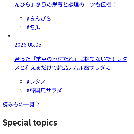
んぴら』冬瓜の栄養と調理のコツも伝授！
#きんぴら
#冬瓜
2026.08.05
余った『納豆の添付たれ』は捨てないで！レタ
スと和えるだけで絶品ナムル風サラダに
#レタス
#韓国風サラダ
読みもの一覧
Special topics