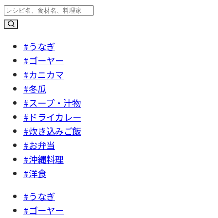
#うなぎ
#ゴーヤー
#カニカマ
#冬瓜
#スープ・汁物
#ドライカレー
#炊き込みご飯
#お弁当
#沖縄料理
#洋食
#うなぎ
#ゴーヤー