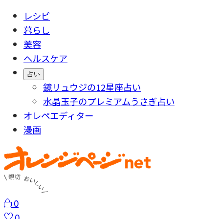
レシピ
暮らし
美容
ヘルスケア
占い
鏡リュウジの12星座占い
水晶玉子のプレミアムうさぎ占い
オレペエディター
漫画
0
0