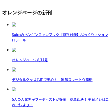
オレンジページの新刊
Suicaのペンギンファンブック【特別付録】ぷっくりマシュマ
ロシール
オレンジページ 8/17号
デジタルグッズ活用で安心！ 遠隔スマート介護術
5人の人気男子フーディストが提案 簡単即決！ 平日メシはこ
れで決まり！