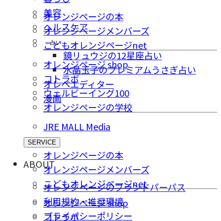
美容
オレンジページの本
ヘルスケア
オレンジページメンバーズ
占い
こどもオレンジページnet
鏡リュウジの12星座占い
オレンジページ shop
水晶玉子のプレミアムうさぎ占い
コトラボ
オレペエディター
ウェルビーイング100
漫画
オレンジページの学校
JRE MALL Media
SERVICE
オレンジページの本
ABOUT
オレンジページメンバーズ
こどもオレンジページnet
オレンジページのブランドパーパス
利用規約・推奨環境
オレンジページ shop
プライバシーポリシー
コトラボ