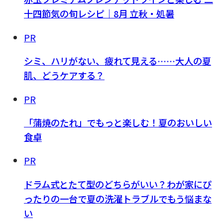
十四節気の旬レシピ｜8月 立秋・処暑
PR
シミ、ハリがない、疲れて見える……大人の夏
肌、どうケアする？
PR
「蒲焼のたれ」でもっと楽しむ！夏のおいしい
食卓
PR
ドラム式とたて型のどちらがいい？わが家にぴ
ったりの一台で夏の洗濯トラブルでもう悩まな
い