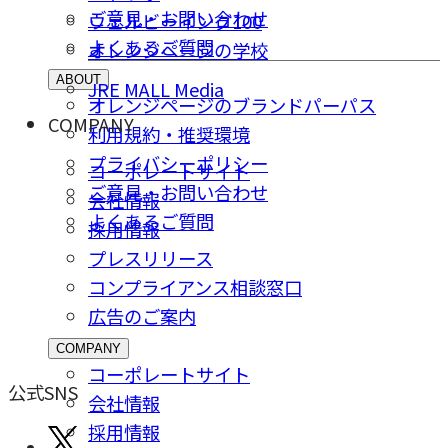
ご意⾒・お問い合わせ
ウェルビーイング100
よくあるご質問
オレンジページの学校
ABOUT
JRE MALL Media
オレンジページのブランドパーパス
COMPANY
利用規約・推奨環境
プライバシーポリシー
コーポレートサイト
ご意⾒・お問い合わせ
会社情報
よくあるご質問
採⽤情報
プレスリリース
コンプライアンス相談窓⼝
広告のご案内
COMPANY
コーポレートサイト
公式SNS
会社情報
採⽤情報