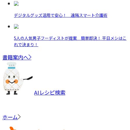
デジタルグッズ活用で安心！ 遠隔スマート介護術
5人の人気男子フーディストが提案 簡単即決！ 平日メシはこ
れで決まり！
書籍案内へ
AIレシピ検索
ホーム