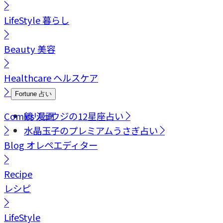
LifeStyle
暮らし
Beauty
美容
Healthcare
ヘルスケア
Fortune
占い
Comics
鏡リュウジの12星座占い
漫画
水晶玉子のプレミアムうさぎ占い
Blog
オレペエディター
Recipe
レシピ
LifeStyle