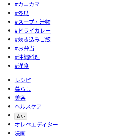
#カニカマ
#冬瓜
#スープ・汁物
#ドライカレー
#炊き込みご飯
#お弁当
#沖縄料理
#洋食
レシピ
暮らし
美容
ヘルスケア
占い
オレペエディター
漫画