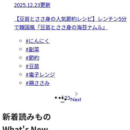
2025.12.23更新
【豆苗とささ身の人気節約レシピ】レンチン5分
で韓国風『豆苗とささ身の海苔ナムル』
#にんにく
#副菜
#節約
#豆苗
#電子レンジ
#鶏ささみ
1
2
3
Next
新着読みもの
What's New