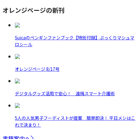
オレンジページの新刊
Suicaのペンギンファンブック【特別付録】ぷっくりマシュマ
ロシール
オレンジページ 8/17号
デジタルグッズ活用で安心！ 遠隔スマート介護術
5人の人気男子フーディストが提案 簡単即決！ 平日メシはこ
れで決まり！
書籍案内へ