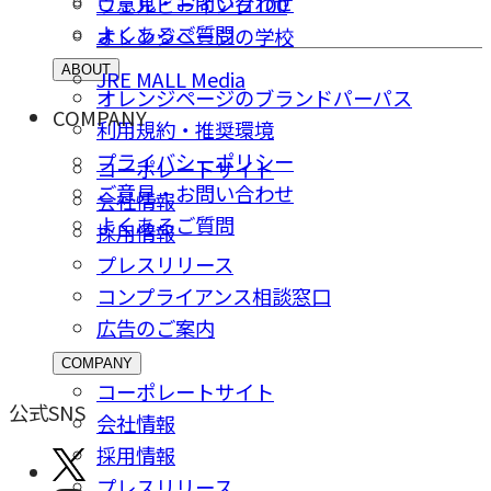
ご意⾒・お問い合わせ
ウェルビーイング100
よくあるご質問
オレンジページの学校
ABOUT
JRE MALL Media
オレンジページのブランドパーパス
COMPANY
利用規約・推奨環境
プライバシーポリシー
コーポレートサイト
ご意⾒・お問い合わせ
会社情報
よくあるご質問
採⽤情報
プレスリリース
コンプライアンス相談窓⼝
広告のご案内
COMPANY
コーポレートサイト
公式SNS
会社情報
採⽤情報
プレスリリース