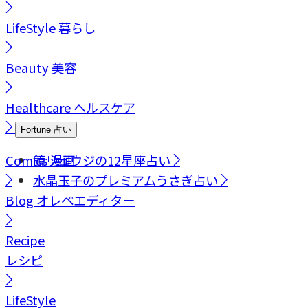
LifeStyle
暮らし
Beauty
美容
Healthcare
ヘルスケア
Fortune
占い
Comics
鏡リュウジの12星座占い
漫画
水晶玉子のプレミアムうさぎ占い
Blog
オレペエディター
Recipe
レシピ
LifeStyle