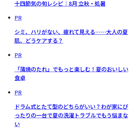
十四節気の旬レシピ｜8月 立秋・処暑
PR
シミ、ハリがない、疲れて見える……大人の夏
肌、どうケアする？
PR
「蒲焼のたれ」でもっと楽しむ！夏のおいしい
食卓
PR
ドラム式とたて型のどちらがいい？わが家にぴ
ったりの一台で夏の洗濯トラブルでもう悩まな
い