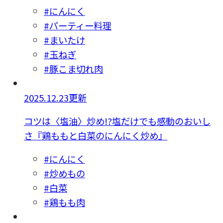
#にんにく
#パーティー料理
#まいたけ
#玉ねぎ
#豚こま切れ肉
2025.12.23更新
コツは〈塩油〉炒め!?塩だけでも感動のおいし
さ『鶏ももと白菜のにんにく炒め』
#にんにく
#炒めもの
#白菜
#鶏もも肉