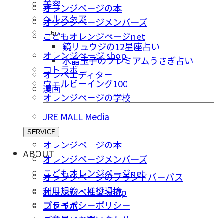
美容
オレンジページの本
ヘルスケア
オレンジページメンバーズ
占い
こどもオレンジページnet
鏡リュウジの12星座占い
オレンジページ shop
水晶玉子のプレミアムうさぎ占い
コトラボ
オレペエディター
ウェルビーイング100
漫画
オレンジページの学校
JRE MALL Media
SERVICE
オレンジページの本
ABOUT
オレンジページメンバーズ
こどもオレンジページnet
オレンジページのブランドパーパス
利用規約・推奨環境
オレンジページ shop
プライバシーポリシー
コトラボ