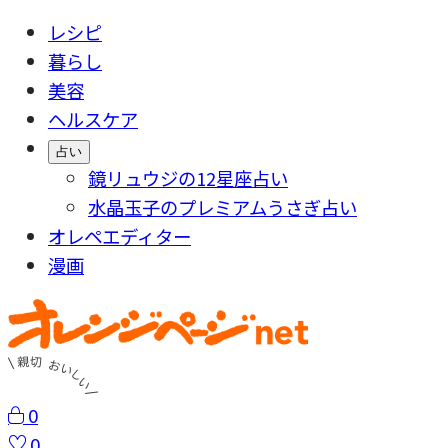
レシピ
暮らし
美容
ヘルスケア
占い
鏡リュウジの12星座占い
水晶玉子のプレミアムうさぎ占い
オレペエディター
漫画
0
0