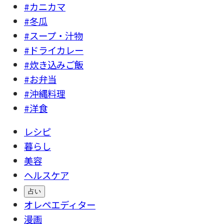
#カニカマ
#冬瓜
#スープ・汁物
#ドライカレー
#炊き込みご飯
#お弁当
#沖縄料理
#洋食
レシピ
暮らし
美容
ヘルスケア
占い
オレペエディター
漫画