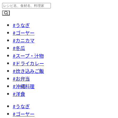
#うなぎ
#ゴーヤー
#カニカマ
#冬瓜
#スープ・汁物
#ドライカレー
#炊き込みご飯
#お弁当
#沖縄料理
#洋食
#うなぎ
#ゴーヤー