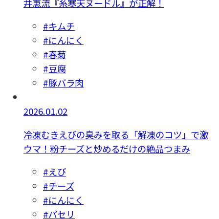
井恵流『糸寒天ヌードル』が正解！
#キムチ
#にんにく
#春菊
#豆腐
#豚バラ肉
2026.01.02
冷凍むきえびの臭みを取る「解凍のコツ」で激
ウマ！粉チーズと炒めるだけの絶品つまみ
#えび
#チーズ
#にんにく
#パセリ