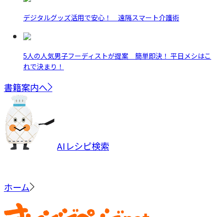
デジタルグッズ活用で安心！ 遠隔スマート介護術
5人の人気男子フーディストが提案 簡単即決！ 平日メシはこ
れで決まり！
書籍案内へ
AIレシピ検索
ホーム