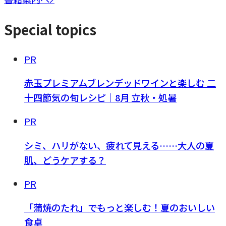
Special topics
PR
赤玉プレミアムブレンデッドワインと楽しむ 二
十四節気の旬レシピ｜8月 立秋・処暑
PR
シミ、ハリがない、疲れて見える……大人の夏
肌、どうケアする？
PR
「蒲焼のたれ」でもっと楽しむ！夏のおいしい
食卓