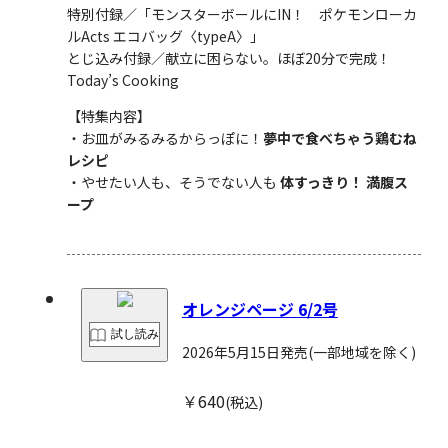
特別付録／「モンスターボールにIN！ ポケモンローカ
ルActs エコバッグ〈typeA〉」
とじ込み付録／献立に困らない。ほぼ20分で完成！
Today’s Cooking
【特集内容】
・お皿がみるみるからっぽに！
夢中で食べちゃう鶏むね
レシピ
・やせたい人も、そうでない人も
体すっきり！ 満腹ス
ープ
オレンジページ 6/2号
試し読み
2026年5月15日発売
(一部地域を除く)
￥640
(税込)