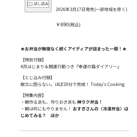
試し読み
2026年3月17日発売
(一部地域を除く)
￥690
(税込)
★お弁当が無理なく続くアイディアが詰まった一冊！★
【特別付録】
4月はじまり＆開運行動つき『幸運の猫ダイアリー』
【とじ込み付録】
献立に困らない。ほぼ20分で完成！ Today’s Cooking
【特集内容】
・朝作る派も、作りおき派も
神ラク弁当！
・朝は何にもやりません！
おすぎさんの〈冷凍弁当〉は
じめてみる？ ほか