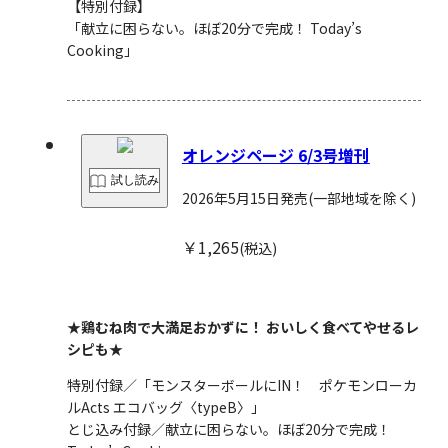
【特別付録】
「献立に困らない。ほぼ20分で完成！ Today’s
Cooking」
オレンジページ 6/3号増刊
試し読み
2026年5月15日発売
(一部地域を除く)
￥1,265
(税込)
★鶏むね肉で大満足おかずに！ おいしく食べてやせるレ
シピも★
特別付録／「モンスターボールにIN！ ポケモンローカ
ルActs エコバッグ〈typeB〉」
とじ込み付録／献立に困らない。ほぼ20分で完成！