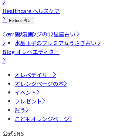
Healthcare
ヘルスケア
Fortune
占い
Comics
鏡リュウジの12星座占い
漫画
水晶玉子のプレミアムうさぎ占い
Blog
オレペエディター
オレペデイリー
オレンジページの本
イベント
プレゼント
買う
こどもオレンジページ
公式SNS