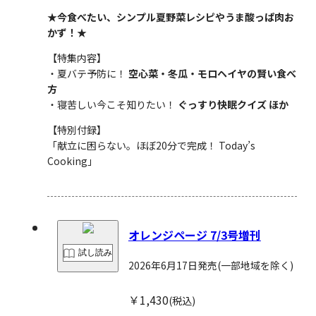
★今食べたい、シンプル夏野菜レシピやうま酸っぱ肉お
かず！★
【特集内容】
・夏バテ予防に！
空心菜・冬瓜・モロヘイヤの賢い食べ
方
・寝苦しい今こそ知りたい！
ぐっすり快眠クイズ ほか
【特別付録】
「献立に困らない。ほぼ20分で完成！ Today’s
Cooking」
オレンジページ 7/3号増刊
試し読み
2026年6月17日発売
(一部地域を除く)
￥1,430
(税込)