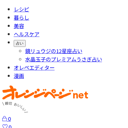
レシピ
暮らし
美容
ヘルスケア
占い
鏡リュウジの12星座占い
水晶玉子のプレミアムうさぎ占い
オレペエディター
漫画
0
0