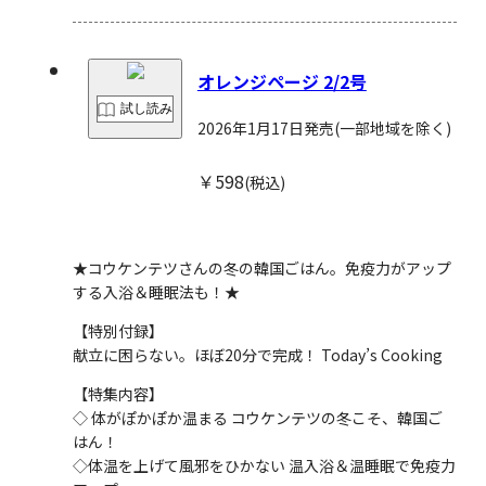
オレンジページ 2/2号
試し読み
2026年1月17日発売
(一部地域を除く)
￥598
(税込)
★コウケンテツさんの冬の韓国ごはん。免疫力がアップ
する入浴＆睡眠法も！★
【特別付録】
献立に困らない。ほぼ20分で完成！ Today’s Cooking
【特集内容】
◇ 体がぽかぽか温まる コウケンテツの冬こそ、韓国ご
はん！
◇体温を上げて風邪をひかない 温入浴＆温睡眠で免疫力