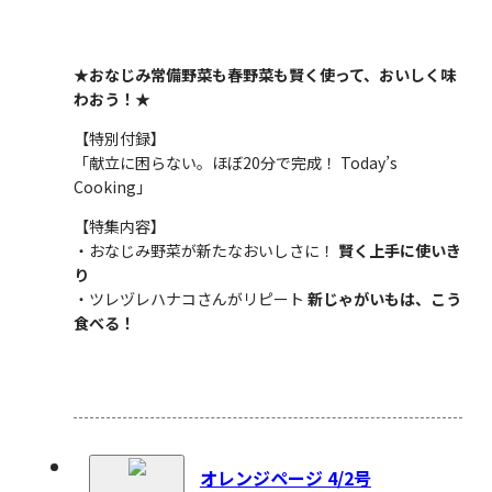
★おなじみ常備野菜も春野菜も賢く使って、おいしく味
わおう！★
【特別付録】
「献立に困らない。ほぼ20分で完成！ Today’s
Cooking」
【特集内容】
・おなじみ野菜が新たなおいしさに！
賢く上手に使いき
り
・ツレヅレハナコさんがリピート
新じゃがいもは、こう
食べる！
オレンジページ 4/2号