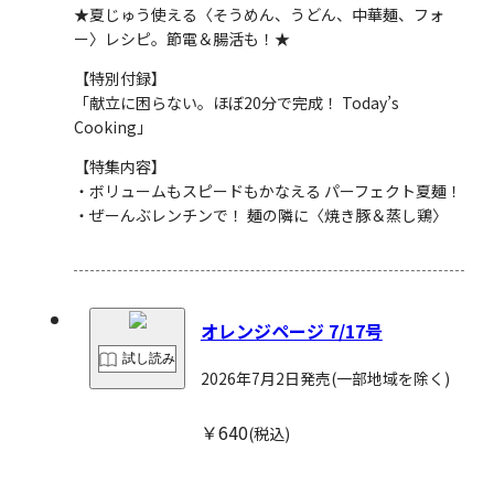
★
夏じゅう使える〈そうめん、うどん、中華麺、フォ
ー〉レシピ
。節電＆腸活も！★
【特別付録】
「献立に困らない。ほぼ20分で完成！ Today’s
Cooking」
【特集内容】
・ボリュームもスピードもかなえる
パーフェクト夏麺！
・ぜーんぶレンチンで！
麺の隣に〈焼き豚＆蒸し鶏〉
オレンジページ 7/17号
試し読み
2026年7月2日発売
(一部地域を除く)
￥640
(税込)