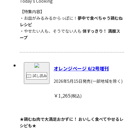
Today’s Cooking
【特集内容】
・お皿がみるみるからっぽに！
夢中で食べちゃう鶏むね
レシピ
・やせたい人も、そうでない人も
体すっきり！ 満腹ス
ープ
オレンジページ 6/2号増刊
試し読み
2026年5月15日発売
(一部地域を除く)
￥1,265
(税込)
★鶏むね肉で大満足おかずに！ おいしく食べてやせるレ
シピも★