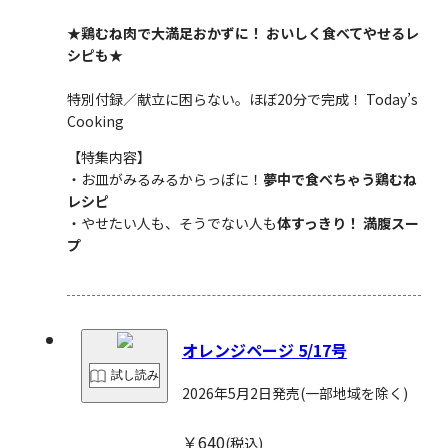
★鶏むね肉で大満足おかずに！ おいしく食べてやせるレ
シピも★
特別付録／献立に困らない。ほぼ20分で完成！ Today’s
Cooking
【特集内容】
・お皿がみるみるからっぽに！
夢中で食べちゃう鶏むね
レシピ
・やせたい人も、そうでない人も
体すっきり！ 満腹スー
プ
オレンジページ 5/17号
試し読み
2026年5月2日発売
(一部地域を除く)
￥640
(税込)