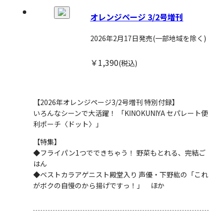
オレンジページ 3/2号増刊
2026年2月17日発売
(一部地域を除く)
￥1,390
(税込)
【2026年オレンジページ3/2号増刊 特別付録】
いろんなシーンで大活躍！ 「KINOKUNIYA セパレート便
利ポーチ〈ドット〉」
【特集】
◆フライパン1つでできちゃう！ 野菜もとれる、完結ご
はん
◆ベストカラアゲニスト殿堂入り 声優・下野紘の「これ
がボクの自慢のから揚げですっ！」 ほか