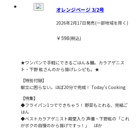
オレンジページ 3/2号
2026年2月17日発売
(一部地域を除く)
￥598
(税込)
★ワンパンで手軽にできるごはん＆麺。カラアゲニス
ト・下野 紘さんのから揚げレシピも。★
【特別付録】
献立に困らない。ほぼ20分で完成！ Today’s Cooking
【特集】
◆フライパン1つでできちゃう！ 野菜もとれる、完結ご
はん
◆ベストカラアゲニスト殿堂入り 声優・下野紘の「これ
がボクの自慢のから揚げですっ！」 ほか