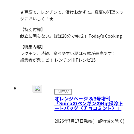
★豆腐で、レンチンで、漬けおかずで。真夏の料理をラ
クにおいしく！★
【特別付録】
献立に困らない。ほぼ20分で完成！ Today’s Cooking
【特集内容】
ラクチン、時短、食べやすい
夏は豆腐が最高です！
編集者が鬼リピ！
レンチンHITレシピ15
NEW
オレンジページ 8/3号増刊
「SuicaのペンギンのBig保冷ト
ートバッグ〈チョコミント〉」
2026年7月17日発売
(一部地域を除く)