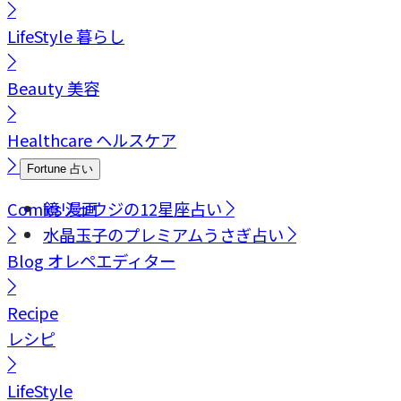
LifeStyle
暮らし
Beauty
美容
Healthcare
ヘルスケア
Fortune
占い
Comics
鏡リュウジの12星座占い
漫画
水晶玉子のプレミアムうさぎ占い
Blog
オレペエディター
Recipe
レシピ
LifeStyle