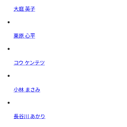
大庭 英子
栗原 心平
コウ ケンテツ
小林 まさみ
長谷川 あかり