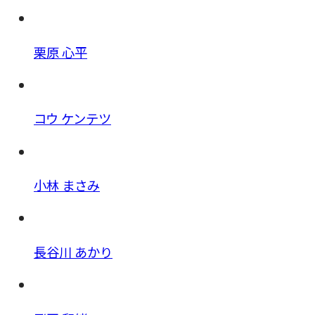
栗原 心平
コウ ケンテツ
小林 まさみ
長谷川 あかり