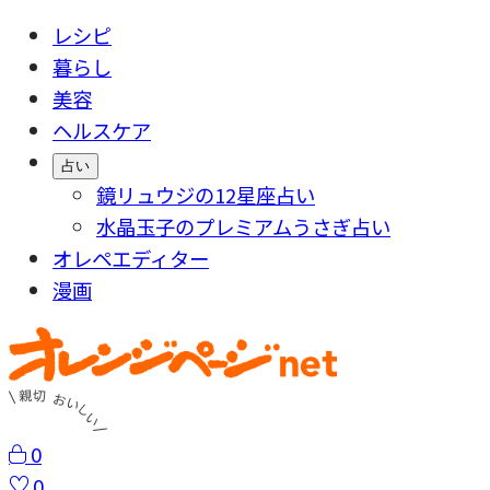
レシピ
暮らし
美容
ヘルスケア
占い
鏡リュウジの12星座占い
水晶玉子のプレミアムうさぎ占い
オレペエディター
漫画
0
0