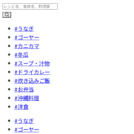
#うなぎ
#ゴーヤー
#カニカマ
#冬瓜
#スープ・汁物
#ドライカレー
#炊き込みご飯
#お弁当
#沖縄料理
#洋食
#うなぎ
#ゴーヤー