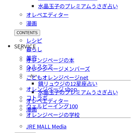
水晶玉子のプレミアムうさぎ占い
オレペエディター
漫画
CONTENTS
レシピ
SERVICE
暮らし
美容
オレンジページの本
ヘルスケア
オレンジページメンバーズ
占い
こどもオレンジページnet
鏡リュウジの12星座占い
オレンジページ shop
水晶玉子のプレミアムうさぎ占い
コトラボ
オレペエディター
ウェルビーイング100
漫画
オレンジページの学校
JRE MALL Media