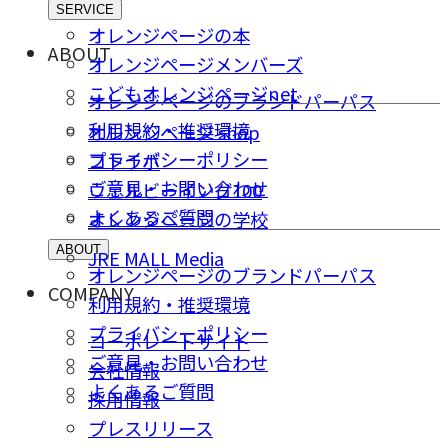
SERVICE
オレンジページの本
ABOUT
オレンジページメンバーズ
こどもオレンジページnet
オレンジページのブランドパーパス
利用規約・推奨環境
オレンジページ shop
プライバシーポリシー
コトラボ
ご意⾒・お問い合わせ
ウェルビーイング100
よくあるご質問
オレンジページの学校
ABOUT
JRE MALL Media
オレンジページのブランドパーパス
COMPANY
利用規約・推奨環境
プライバシーポリシー
コーポレートサイト
ご意⾒・お問い合わせ
会社情報
よくあるご質問
採⽤情報
プレスリリース