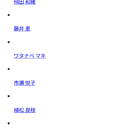
飛田 和緒
藤井 恵
ワタナベ マキ
市瀬 悦子
植松 良枝