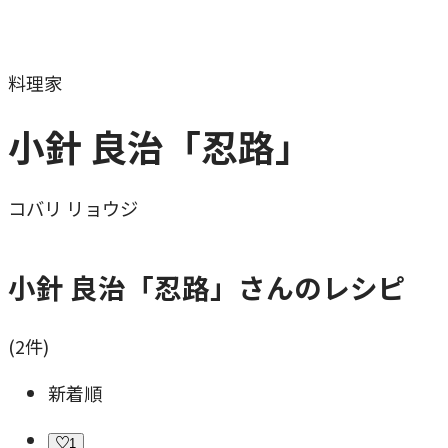
料理家
小針 良治「忍路」
コバリ リョウジ
小針 良治「忍路」さんのレシピ
(
2
件)
新着順
1