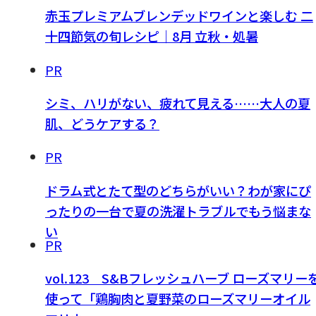
赤玉プレミアムブレンデッドワインと楽しむ 二
十四節気の旬レシピ｜8月 立秋・処暑
PR
シミ、ハリがない、疲れて見える……大人の夏
肌、どうケアする？
PR
ドラム式とたて型のどちらがいい？わが家にぴ
ったりの一台で夏の洗濯トラブルでもう悩まな
い
PR
vol.123 S&Bフレッシュハーブ ローズマリー
使って「鶏胸肉と夏野菜のローズマリーオイル