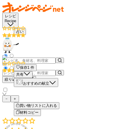
レシピ
Recipe
占い
保存
1
件
共有
絞り込み検索
おすすめの献立
－
＋
買い物リストに入れる
材料コピー