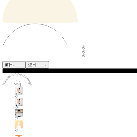
前日
翌日