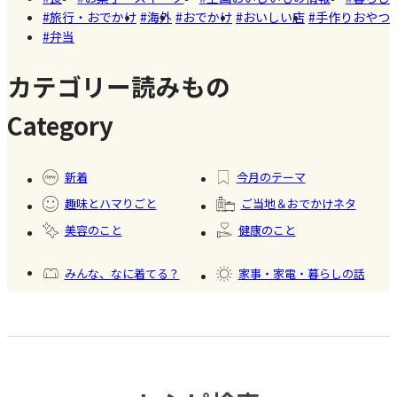
て美味し
旅行・おでかけ
海外
おでかけ
おいしい店
手作りおやつ
いかき氷
弁当
名店【夏
のスイー
カテゴリー読みもの
ツ商品】
Category
#暮ら
#自家
#冷凍
#健康
し
製フ
食品
新着
今月のテーマ
ード
趣味とハマりごと
ご当地＆おでかけネタ
#かき
美容のこと
健康のこと
氷
みんな、なに着てる？
家事・家電・暮らしの話
おいしいもの発見
今日、何作った？