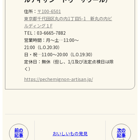
住所：
〒100-6501
東京都千代田区丸の内1丁目5-1 新丸の内ビ
ルディング１F
TEL：
03-6665-7882
営業時間：
月〜土…11:00～
21:00（L.O.20:30）
日・祝…11:00～20:00（L.O.19:30）
定休日：
無休（但し、1/1及び法定点検日は除
く）
https://pechemignon-artisan.jp/
前の
次の
おいしいもの発見
記事
記事