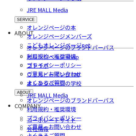
JRE MALL Media
SERVICE
オレンジページの本
ABOUT
オレンジページメンバーズ
こどもオレンジページnet
オレンジページのブランドパーパス
利用規約・推奨環境
オレンジページ shop
プライバシーポリシー
コトラボ
ご意⾒・お問い合わせ
ウェルビーイング100
よくあるご質問
オレンジページの学校
ABOUT
JRE MALL Media
オレンジページのブランドパーパス
COMPANY
利用規約・推奨環境
プライバシーポリシー
コーポレートサイト
ご意⾒・お問い合わせ
会社情報
よくあるご質問