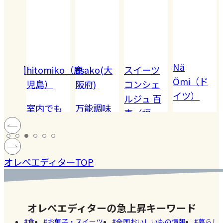
Nä
omiko（鹿
asako(大
スイーツ
Akiko（愛
Ömi（ド
）
阪府)
コンシェ
知）
イツ）
ルジュ 百
でも
万能調味
【夏休み
恵（福
ハードル
!! 愛
料【塩レ
の学童弁
岡）
の高い
ン
モン】を
当】小学
#健康
#レモ
#お弁
［サング
蓄積
仕込んで
マツコの
生ママの
#ファ
ン
当
オレぺエディターTOP
ラス］
中症
みた！
知らない
リアルな
ッシ
ウン
世界でも
お弁当事
ョン
#おい
し
紹介され
情を大公
しい
オレぺエディターの急上昇キーワード
た!珍しく
開
店
食
お菓子・スイーツ
全国おいしいもの情報
暮らし