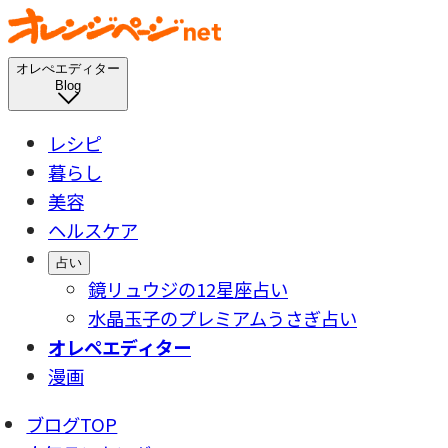
オレぺエディター
Blog
レシピ
暮らし
美容
ヘルスケア
占い
鏡リュウジの12星座占い
水晶玉子のプレミアムうさぎ占い
オレペエディター
漫画
ブログTOP