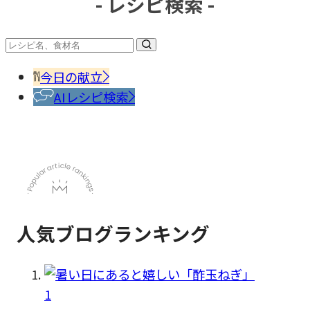
- レシピ検索 -
#調味
料・
香辛
今日の献立
料
AIレシピ検索
人気ブログランキング
1