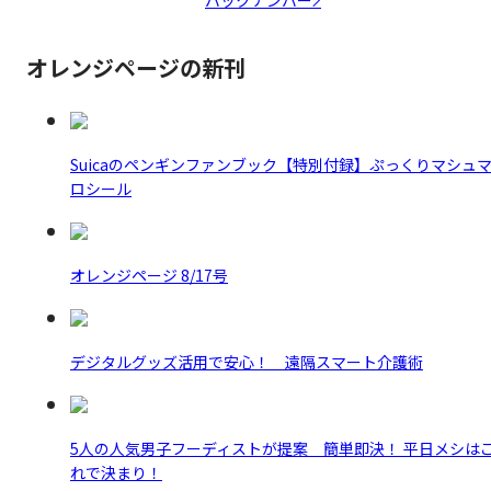
オレンジページの新刊
Suicaのペンギンファンブック【特別付録】ぷっくりマシュ
ロシール
オレンジページ 8/17号
デジタルグッズ活用で安心！ 遠隔スマート介護術
5人の人気男子フーディストが提案 簡単即決！ 平日メシは
れで決まり！