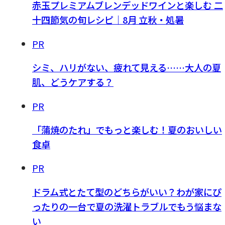
赤玉プレミアムブレンデッドワインと楽しむ 二
十四節気の旬レシピ｜8月 立秋・処暑
PR
シミ、ハリがない、疲れて見える……大人の夏
肌、どうケアする？
PR
「蒲焼のたれ」でもっと楽しむ！夏のおいしい
食卓
PR
ドラム式とたて型のどちらがいい？わが家にぴ
ったりの一台で夏の洗濯トラブルでもう悩まな
い