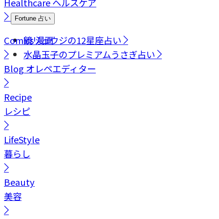
Healthcare
ヘルスケア
Fortune
占い
Comics
鏡リュウジの12星座占い
漫画
水晶玉子のプレミアムうさぎ占い
Blog
オレペエディター
Recipe
レシピ
LifeStyle
暮らし
Beauty
美容