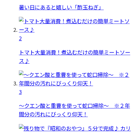
暑い日にあると嬉しい「酢玉ねぎ」
2
トマト大量消費！煮込むだけの簡単ミートソー
ス♪
3
〜クエン酸と重曹を使って蛇口掃除〜 ※２年
間分の汚れにびっくり仰天！