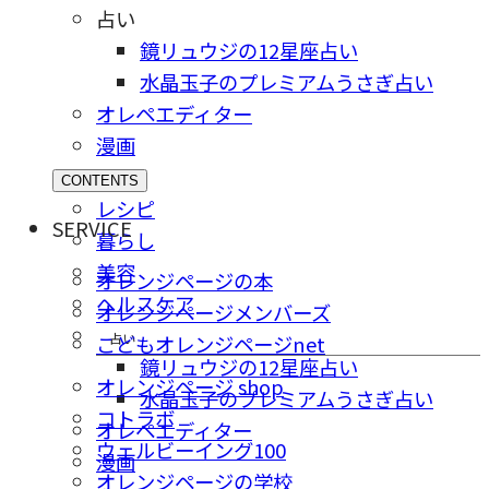
占い
鏡リュウジの12星座占い
水晶玉子のプレミアムうさぎ占い
オレペエディター
漫画
CONTENTS
レシピ
SERVICE
暮らし
美容
オレンジページの本
ヘルスケア
オレンジページメンバーズ
占い
こどもオレンジページnet
鏡リュウジの12星座占い
オレンジページ shop
水晶玉子のプレミアムうさぎ占い
コトラボ
オレペエディター
ウェルビーイング100
漫画
オレンジページの学校