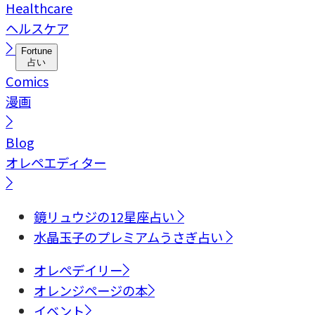
Healthcare
ヘルスケア
Fortune
占い
Comics
漫画
Blog
オレペエディター
鏡リュウジの12星座占い
水晶玉子のプレミアムうさぎ占い
オレペデイリー
オレンジページの本
イベント