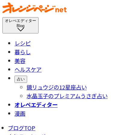
オレぺエディター
Blog
レシピ
暮らし
美容
ヘルスケア
占い
鏡リュウジの12星座占い
水晶玉子のプレミアムうさぎ占い
オレペエディター
漫画
ブログTOP