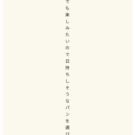
で
も
楽
し
み
た
い
の
で
日
持
ち
し
そ
う
な
パ
ン
を
選
び