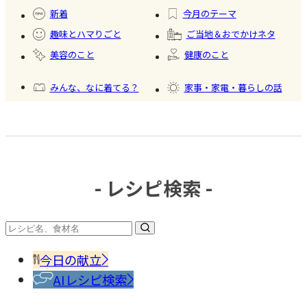
#健康
し
製フ
食品
新着
今月のテーマ
ード
趣味とハマりごと
ご当地＆おでかけネタ
#かき
美容のこと
健康のこと
氷
みんな、なに着てる？
家事・家電・暮らしの話
おいしいもの発見
今日、何作った？
- レシピ検索 -
#調味
料・
香辛
今日の献立
料
AIレシピ検索