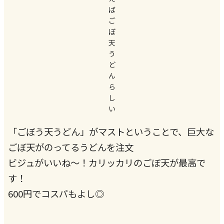
ば
ご
ぼ
天
う
ど
ん
ら
し
い
「ごぼう天うどん」がマストということで、巨大な
ごぼ天がのってるうどんを注文
ビジュがいいね〜！カリッカリのごぼ天が最高で
す！
600円でコスパもよし◎