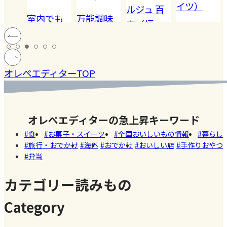
イツ）
ルジュ 百
でも
万能調味
【夏休み
恵（福
ハードル
!! 愛
料【塩レ
の学童弁
岡）
の高い
ン
モン】を
当】小学
#健康
#レモ
#お弁
［サング
蓄積
仕込んで
マツコの
生ママの
#ファ
ン
当
オレぺエディターTOP
ラス］
中症
みた！
知らない
リアルな
ッシ
ウン
世界でも
お弁当事
ョン
#おい
し
紹介され
情を大公
しい
オレぺエディターの急上昇キーワード
た!珍しく
開
店
食
お菓子・スイーツ
全国おいしいもの情報
暮らし
て美味し
旅行・おでかけ
海外
おでかけ
おいしい店
手作りおやつ
いかき氷
弁当
名店【夏
のスイー
カテゴリー読みもの
ツ商品】
Category
#暮ら
#自家
#冷凍