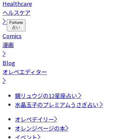
Healthcare
ヘルスケア
Fortune
占い
Comics
漫画
Blog
オレペエディター
鏡リュウジの12星座占い
水晶玉子のプレミアムうさぎ占い
オレペデイリー
オレンジページの本
イベント