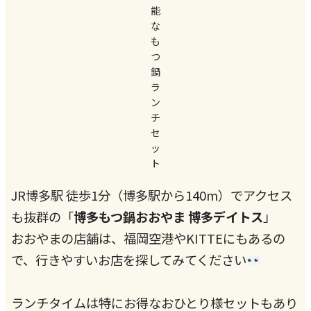
能
な
も
つ
鍋
ラ
ン
チ
セ
ッ
ト
JR博多駅 徒歩1分（博多駅から140m）でアクセス
も抜群の「
博多もつ鍋おおやま 博多デイトス
」
おおやまの店舗は、福岡空港やKITTEにもあるの
で、行きやすいお店を探してみてください
ランチタイムは特にお得なおひとり様セットもあり