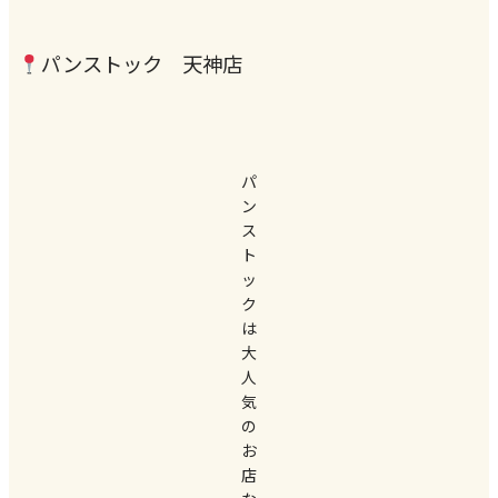
パンストック 天神店
パ
ン
ス
ト
ッ
ク
は
大
人
気
の
お
店