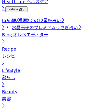
Healthcare
ヘルスケア
Fortune
占い
Comics
鏡リュウジの12星座占い
漫画
水晶玉子のプレミアムうさぎ占い
Blog
オレペエディター
Recipe
レシピ
LifeStyle
暮らし
Beauty
美容