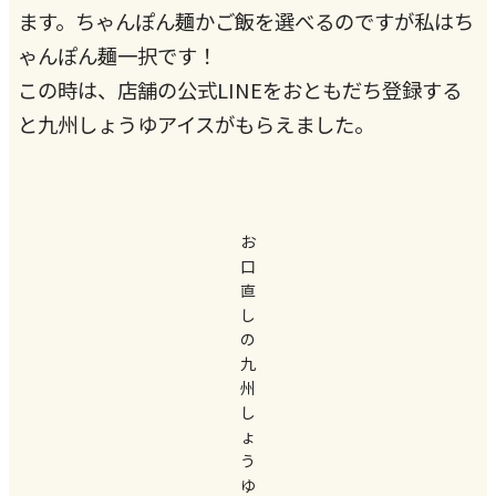
ます。ちゃんぽん麺かご飯を選べるのですが私はち
ゃんぽん麺一択です！
この時は、店舗の公式LINEをおともだち登録する
と九州しょうゆアイスがもらえました。
お
口
直
し
の
九
州
し
ょ
う
ゆ