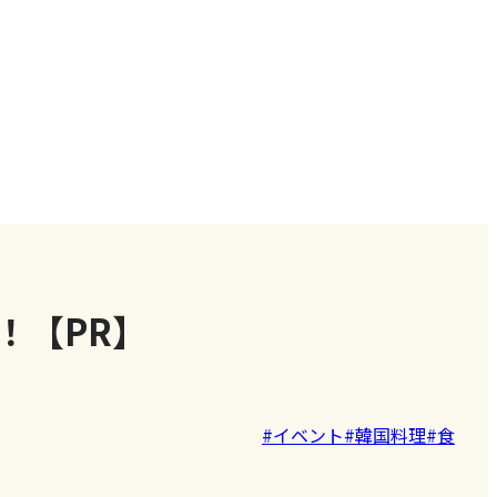
！【PR】
#イベント
#韓国料理
#食