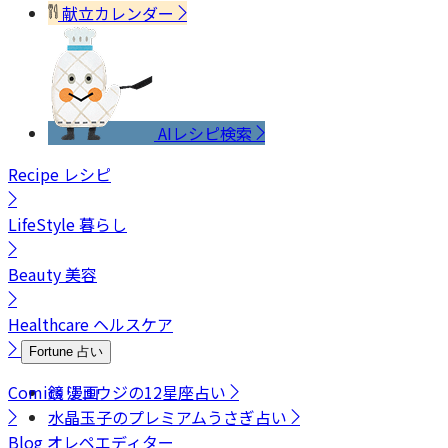
献立カレンダー
AIレシピ検索
Recipe
レシピ
LifeStyle
暮らし
Beauty
美容
Healthcare
ヘルスケア
Fortune
占い
Comics
鏡リュウジの12星座占い
漫画
水晶玉子のプレミアムうさぎ占い
Blog
オレペエディター