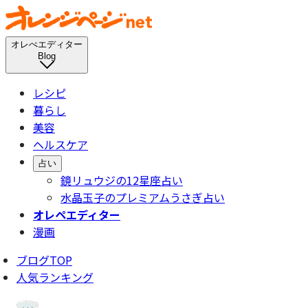
オレぺエディター
Blog
レシピ
暮らし
美容
ヘルスケア
占い
鏡リュウジの12星座占い
水晶玉子のプレミアムうさぎ占い
オレペエディター
漫画
ブログTOP
人気ランキング