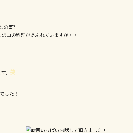
が
との事?
に沢山の料理があふれていますが・・
笑
ます。
でした！