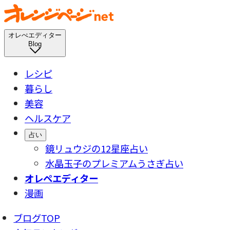
オレぺエディター
Blog
レシピ
暮らし
美容
ヘルスケア
占い
鏡リュウジの12星座占い
水晶玉子のプレミアムうさぎ占い
オレペエディター
漫画
ブログTOP