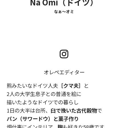
Nä Ömi（ドイツ）
なぁ〜オミ
オレペエディター
熊みたいなドイツ人夫
［クマ夫］
と
2人の大学生息子との普通を絵に
描いたようなドイツでの暮らし
1日の大半は台所、
臼で挽いた古代穀物
で
パン（サワードウ）と菓子作り
畑仕事にインテリア、
麹
も好きな58歳です