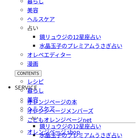
暮らし
美容
ヘルスケア
占い
鏡リュウジの12星座占い
水晶玉子のプレミアムうさぎ占い
オレペエディター
漫画
CONTENTS
レシピ
SERVICE
暮らし
美容
オレンジページの本
ヘルスケア
オレンジページメンバーズ
占い
こどもオレンジページnet
鏡リュウジの12星座占い
オレンジページ shop
水晶玉子のプレミアムうさぎ占い