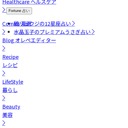
Healthcare
ヘルスケア
Fortune
占い
Comics
鏡リュウジの12星座占い
漫画
水晶玉子のプレミアムうさぎ占い
Blog
オレペエディター
Recipe
レシピ
LifeStyle
暮らし
Beauty
美容