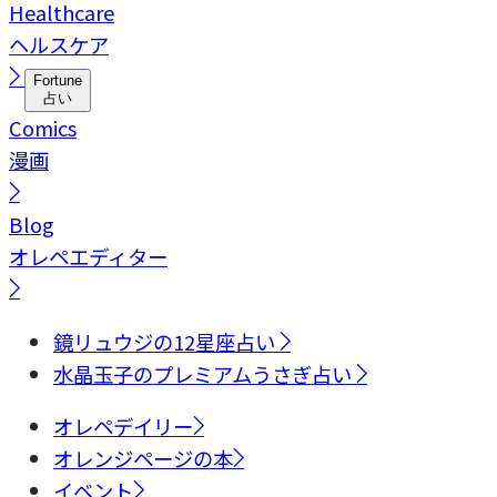
Healthcare
ヘルスケア
Fortune
占い
Comics
漫画
Blog
オレペエディター
鏡リュウジの12星座占い
水晶玉子のプレミアムうさぎ占い
オレペデイリー
オレンジページの本
イベント