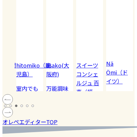
Nä
omiko（鹿
asako(大
スイーツ
Akiko（愛
Ömi（ド
）
阪府)
コンシェ
知）
イツ）
ルジュ 百
でも
万能調味
【夏休み
恵（福
ハードル
!! 愛
料【塩レ
の学童弁
岡）
の高い
ン
モン】を
当】小学
#健康
#レモ
#お弁
［サング
蓄積
仕込んで
マツコの
生ママの
#ファ
ン
当
オレぺエディターTOP
ラス］
中症
みた！
知らない
リアルな
ッシ
ウン
世界でも
お弁当事
ョン