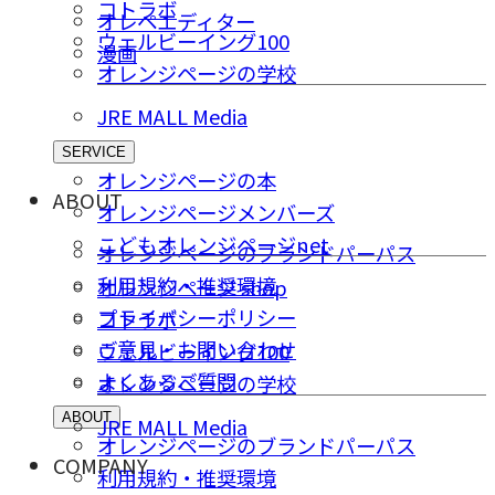
コトラボ
オレペエディター
ウェルビーイング100
漫画
オレンジページの学校
JRE MALL Media
SERVICE
オレンジページの本
ABOUT
オレンジページメンバーズ
こどもオレンジページnet
オレンジページのブランドパーパス
利用規約・推奨環境
オレンジページ shop
プライバシーポリシー
コトラボ
ご意⾒・お問い合わせ
ウェルビーイング100
よくあるご質問
オレンジページの学校
ABOUT
JRE MALL Media
オレンジページのブランドパーパス
COMPANY
利用規約・推奨環境