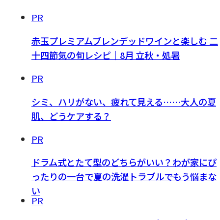
PR
赤玉プレミアムブレンデッドワインと楽しむ 二
十四節気の旬レシピ｜8月 立秋・処暑
PR
シミ、ハリがない、疲れて見える……大人の夏
肌、どうケアする？
PR
ドラム式とたて型のどちらがいい？わが家にぴ
ったりの一台で夏の洗濯トラブルでもう悩まな
い
PR