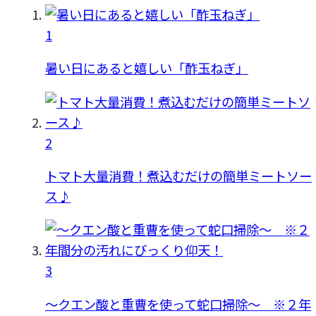
1
暑い日にあると嬉しい「酢玉ねぎ」
2
トマト大量消費！煮込むだけの簡単ミートソー
ス♪
3
〜クエン酸と重曹を使って蛇口掃除〜 ※２年