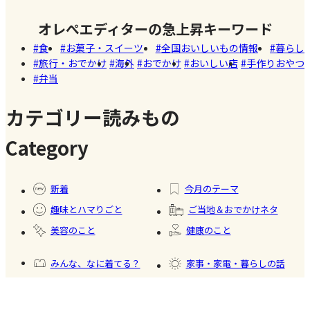
#おい
し
紹介され
情を大公
しい
オレぺエディターの急上昇キーワード
た!珍しく
開
店
食
お菓子・スイーツ
全国おいしいもの情報
暮らし
て美味し
旅行・おでかけ
海外
おでかけ
おいしい店
手作りおやつ
いかき氷
弁当
名店【夏
のスイー
カテゴリー読みもの
ツ商品】
Category
#暮ら
#自家
#冷凍
#健康
し
製フ
食品
新着
今月のテーマ
ード
趣味とハマりごと
ご当地＆おでかけネタ
#かき
美容のこと
健康のこと
氷
みんな、なに着てる？
家事・家電・暮らしの話
おいしいもの発見
今日、何作った？