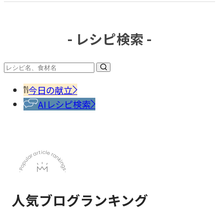
- レシピ検索 -
#調味
料・
香辛
今日の献立
料
AIレシピ検索
人気ブログランキング