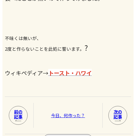
不味くは無いが、
?
2度と作らないことを此処に誓います。
ウィキペディア→
トースト・ハワイ
前の
次の
今日、何作った？
記事
記事