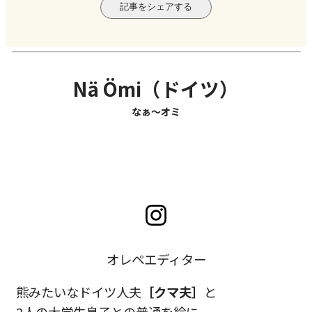
記事をシェアする
Nä Ömi（ドイツ）
なぁ〜オミ
オレペエディター
熊みたいなドイツ人夫
［クマ夫］
と
2人の大学生息子との普通を絵に