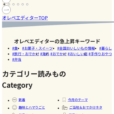
い
当】小学
ロに。わ
猫ハン
モン】を
#お弁
#SDGS
#健康
#レモ
ング
生ママの
が家の暮
ナ、蓄積
仕込んで
#ファ
当
ン
オレぺエディターTOP
］
リアルな
らしを変
性熱中症
みた！
ッシ
お弁当事
えた真空
でダウン
ョン
情を大公
保存容器
しまし
オレぺエディターの急上昇キーワード
開
「VAKUEN（バ
た。
食
お菓子・スイーツ
全国おいしいもの情報
暮らし
ークエ
旅行・おでかけ
海外
おでかけ
おいしい店
手作りおやつ
ン）」
弁当
カテゴリー読みもの
Category
#冷凍
#食材
#暮ら
#自家
#健康
食品
保存
し
製フ
新着
今月のテーマ
ード
趣味とハマりごと
ご当地＆おでかけネタ