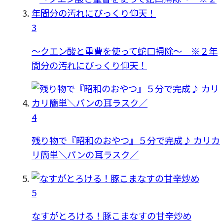
3
〜クエン酸と重曹を使って蛇口掃除〜 ※２年
間分の汚れにびっくり仰天！
4
残り物で『昭和のおやつ』５分で完成♪ カリカ
リ簡単＼パンの耳ラスク／
5
なすがとろける！豚こまなすの甘辛炒め