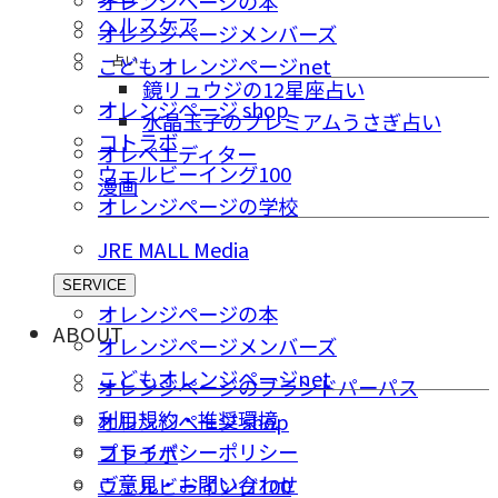
オレンジページの本
ヘルスケア
オレンジページメンバーズ
占い
こどもオレンジページnet
鏡リュウジの12星座占い
オレンジページ shop
水晶玉子のプレミアムうさぎ占い
コトラボ
オレペエディター
ウェルビーイング100
漫画
オレンジページの学校
JRE MALL Media
SERVICE
オレンジページの本
ABOUT
オレンジページメンバーズ
こどもオレンジページnet
オレンジページのブランドパーパス
利用規約・推奨環境
オレンジページ shop
プライバシーポリシー
コトラボ
ご意⾒・お問い合わせ
ウェルビーイング100