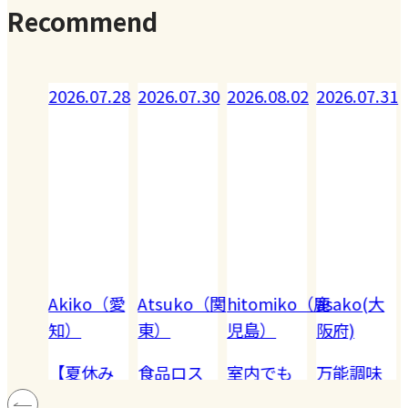
Recommend
07.29
2026.07.28
2026.07.30
2026.08.02
2026.07.31
Akiko（愛
Atsuko（関
hitomiko（鹿
asako(大
（ド
知）
東）
児島）
阪府)
）
【夏休み
食品ロス
室内でも
万能調味
ドル
の学童弁
がほぼゼ
キケン!! 愛
料【塩レ