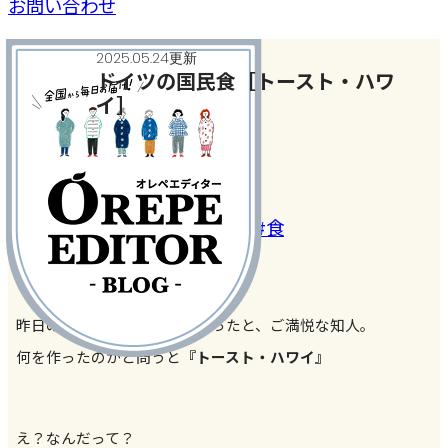
お問い合わせ
2025.05.24更新
ドイツの国民食［トースト・ハワ
イ］
今日、何作った？
#カルチャー
#パンのアレンジ
#食
昨日の晩御飯が凄く美味しかったと、ご満悦な知人。
何を作ったのかと問うと
『
トースト・ハワイ』
え？なんだって？