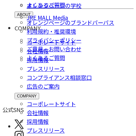
よくあるご質問
オレンジページの学校
ABOUT
JRE MALL Media
オレンジページのブランドパーパス
COMPANY
利用規約・推奨環境
プライバシーポリシー
コーポレートサイト
ご意⾒・お問い合わせ
会社情報
よくあるご質問
採⽤情報
プレスリリース
コンプライアンス相談窓⼝
広告のご案内
COMPANY
コーポレートサイト
公式SNS
会社情報
採⽤情報
プレスリリース