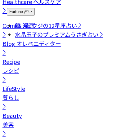
Healthcare
ヘルスケア
Fortune
占い
Comics
鏡リュウジの12星座占い
漫画
水晶玉子のプレミアムうさぎ占い
Blog
オレペエディター
Recipe
レシピ
LifeStyle
暮らし
Beauty
美容