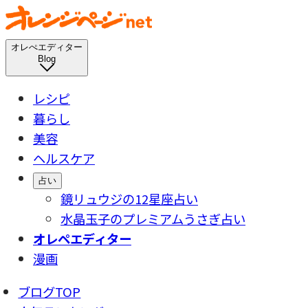
オレぺエディター
Blog
レシピ
暮らし
美容
ヘルスケア
占い
鏡リュウジの12星座占い
水晶玉子のプレミアムうさぎ占い
オレペエディター
漫画
ブログTOP