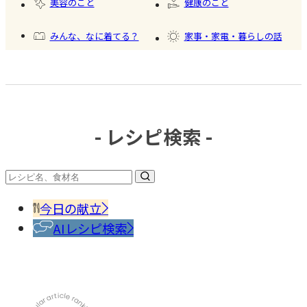
美容のこと
健康のこと
みんな、なに着てる？
家事・家電・暮らしの話
おいしいもの発見
今日、何作った？
- レシピ検索 -
#調味
料・
香辛
今日の献立
料
AIレシピ検索