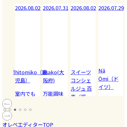
08.02
2026.07.31
2026.08.02
2026.07.29
2026.07.28
Nä
omiko（鹿
asako(大
スイーツ
Akiko（愛
Ömi（ド
）
阪府)
コンシェ
知）
イツ）
ルジュ 百
でも
万能調味
【夏休み
恵（福
ハードル
!! 愛
料【塩レ
の学童弁
岡）
の高い
ン
モン】を
当】小学
#健康
#レモ
#お弁
［サング
蓄積
仕込んで
マツコの
生ママの
#ファ
ン
当
オレぺエディターTOP
ラス］
中症
みた！
知らない
リアルな