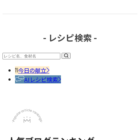
おいしいもの発見
今日、何作った？
- レシピ検索 -
#調味
料・
香辛
今日の献立
料
AIレシピ検索