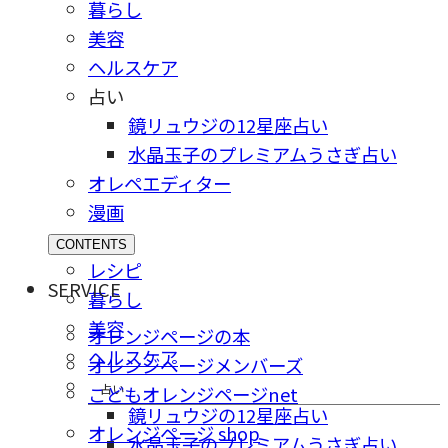
暮らし
美容
ヘルスケア
占い
鏡リュウジの12星座占い
水晶玉子のプレミアムうさぎ占い
オレペエディター
漫画
CONTENTS
レシピ
SERVICE
暮らし
美容
オレンジページの本
ヘルスケア
オレンジページメンバーズ
占い
こどもオレンジページnet
鏡リュウジの12星座占い
オレンジページ shop
水晶玉子のプレミアムうさぎ占い