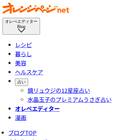
オレぺエディター
Blog
レシピ
暮らし
美容
ヘルスケア
占い
鏡リュウジの12星座占い
水晶玉子のプレミアムうさぎ占い
オレペエディター
漫画
ブログTOP