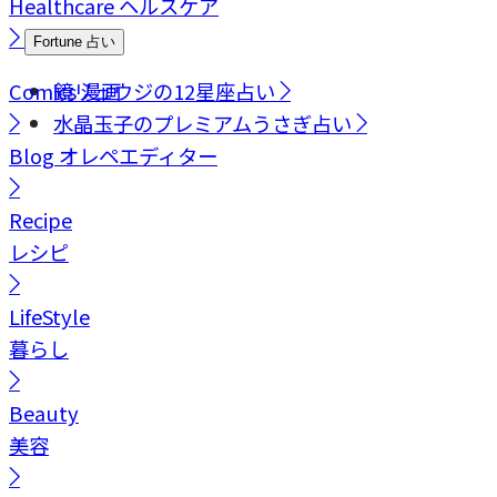
Healthcare
ヘルスケア
Fortune
占い
Comics
鏡リュウジの12星座占い
漫画
水晶玉子のプレミアムうさぎ占い
Blog
オレペエディター
Recipe
レシピ
LifeStyle
暮らし
Beauty
美容