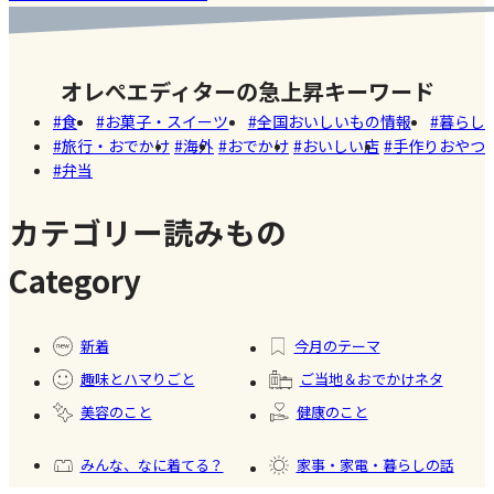
ッシ
ウン
世界でも
お弁当事
ョン
#おい
し
紹介され
情を大公
しい
オレぺエディターの急上昇キーワード
た!珍しく
開
店
食
お菓子・スイーツ
全国おいしいもの情報
暮らし
て美味し
旅行・おでかけ
海外
おでかけ
おいしい店
手作りおやつ
いかき氷
弁当
名店【夏
のスイー
カテゴリー読みもの
ツ商品】
Category
#暮ら
#自家
#冷凍
#健康
し
製フ
食品
新着
今月のテーマ
ード
趣味とハマりごと
ご当地＆おでかけネタ
#かき
美容のこと
健康のこと
氷
みんな、なに着てる？
家事・家電・暮らしの話