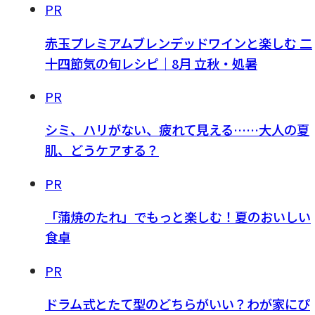
PR
赤玉プレミアムブレンデッドワインと楽しむ 二
十四節気の旬レシピ｜8月 立秋・処暑
PR
シミ、ハリがない、疲れて見える……大人の夏
肌、どうケアする？
PR
「蒲焼のたれ」でもっと楽しむ！夏のおいしい
食卓
PR
ドラム式とたて型のどちらがいい？わが家にぴ