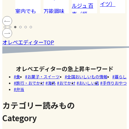
イツ）
ルジュ 百
でも
万能調味
【夏休み
恵（福
ハードル
!! 愛
料【塩レ
の学童弁
岡）
の高い
ン
モン】を
当】小学
#健康
#レモ
#お弁
［サング
蓄積
仕込んで
マツコの
生ママの
#ファ
ン
当
オレぺエディターTOP
ラス］
中症
みた！
知らない
リアルな
ッシ
ウン
世界でも
お弁当事
ョン
#おい
し
紹介され
情を大公
しい
オレぺエディターの急上昇キーワード
た!珍しく
開
店
食
お菓子・スイーツ
全国おいしいもの情報
暮らし
て美味し
旅行・おでかけ
海外
おでかけ
おいしい店
手作りおやつ
いかき氷
弁当
名店【夏
のスイー
カテゴリー読みもの
ツ商品】
Category
#暮ら
#自家
#冷凍