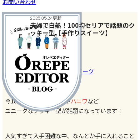
お問い合わせ
2025.05.24更新
夫婦で白熱！100均セリアで話題のク
ッキー型【手作りスイーツ】
今月のテーマ
#100均アイテム
#お菓子・スイーツ
今100均
セリア
では
臓器
や
ハニワ
など
ユニークなクッキー型が話題になっています！
人気すぎて入手困難な中、なんとか手に入れること