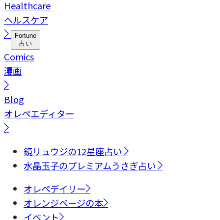
Healthcare
ヘルスケア
Fortune
占い
Comics
漫画
Blog
オレペエディター
鏡リュウジの12星座占い
水晶玉子のプレミアムうさぎ占い
オレペデイリー
オレンジページの本
イベント