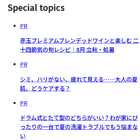
Special topics
PR
赤玉プレミアムブレンデッドワインと楽しむ 二
十四節気の旬レシピ｜8月 立秋・処暑
PR
シミ、ハリがない、疲れて見える……大人の夏
肌、どうケアする？
PR
ドラム式とたて型のどちらがいい？わが家にぴ
ったりの一台で夏の洗濯トラブルでもう悩まな
い