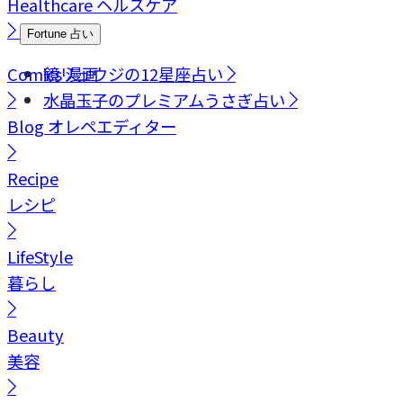
Healthcare
ヘルスケア
Fortune
占い
Comics
鏡リュウジの12星座占い
漫画
水晶玉子のプレミアムうさぎ占い
Blog
オレペエディター
Recipe
レシピ
LifeStyle
暮らし
Beauty
美容