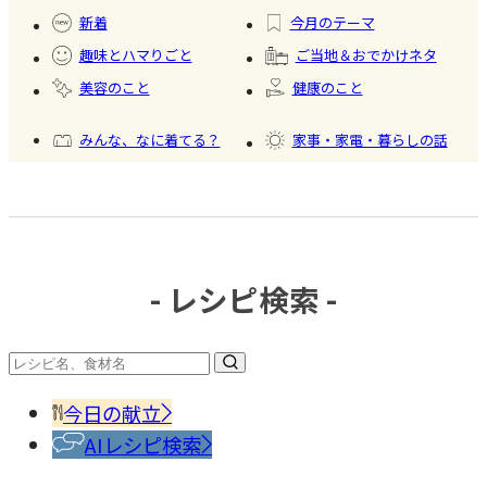
#健康
し
製フ
食品
新着
今月のテーマ
ード
趣味とハマりごと
ご当地＆おでかけネタ
#かき
美容のこと
健康のこと
氷
みんな、なに着てる？
家事・家電・暮らしの話
おいしいもの発見
今日、何作った？
- レシピ検索 -
#調味
料・
香辛
今日の献立
料
AIレシピ検索