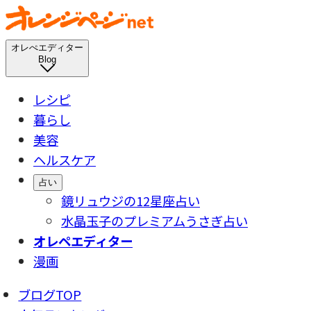
オレぺエディター
Blog
レシピ
暮らし
美容
ヘルスケア
占い
鏡リュウジの12星座占い
水晶玉子のプレミアムうさぎ占い
オレペエディター
漫画
ブログTOP