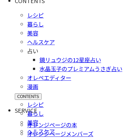
CONTENTS
レシピ
暮らし
美容
ヘルスケア
占い
鏡リュウジの12星座占い
水晶玉子のプレミアムうさぎ占い
オレペエディター
漫画
CONTENTS
レシピ
SERVICE
暮らし
美容
オレンジページの本
ヘルスケア
オレンジページメンバーズ