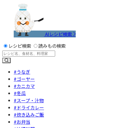
AIレシピ検索
レシピ検索
読みもの検索
#うなぎ
#ゴーヤー
#カニカマ
#冬瓜
#スープ・汁物
#ドライカレー
#炊き込みご飯
#お弁当