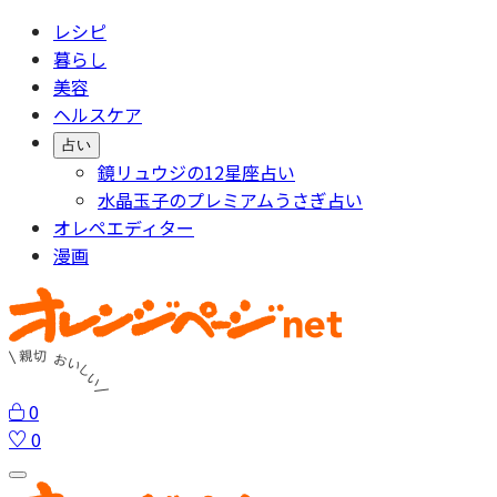
レシピ
暮らし
美容
ヘルスケア
占い
鏡リュウジの12星座占い
水晶玉子のプレミアムうさぎ占い
オレペエディター
漫画
0
0