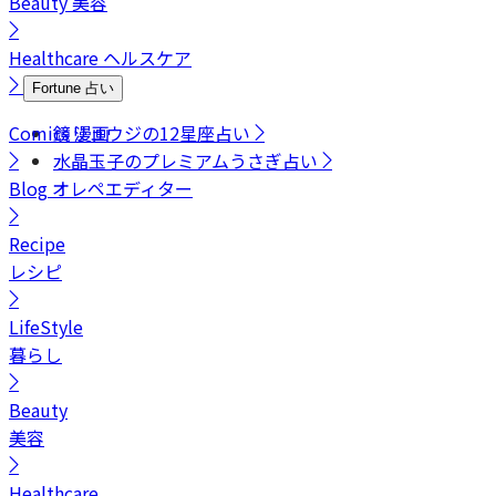
Beauty
美容
Healthcare
ヘルスケア
Fortune
占い
Comics
鏡リュウジの12星座占い
漫画
水晶玉子のプレミアムうさぎ占い
Blog
オレペエディター
Recipe
レシピ
LifeStyle
暮らし
Beauty
美容
Healthcare