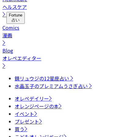
ヘルスケア
Fortune
占い
Comics
漫画
Blog
オレペエディター
鏡リュウジの12星座占い
水晶玉子のプレミアムうさぎ占い
オレペデイリー
オレンジページの本
イベント
プレゼント
買う
こどもオレンジページ