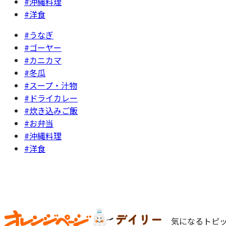
#沖縄料理
#洋食
#うなぎ
#ゴーヤー
#カニカマ
#冬瓜
#スープ・汁物
#ドライカレー
#炊き込みご飯
#お弁当
#沖縄料理
#洋食
気になるトピッ