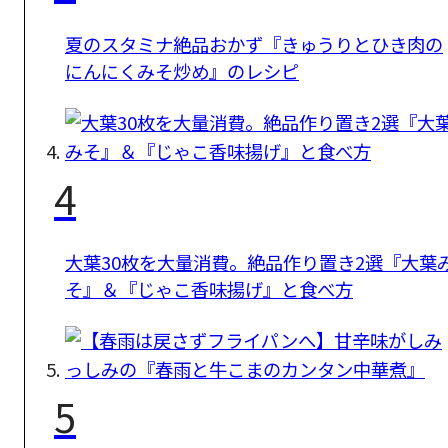
夏のスタミナ絶品おかず『きゅうりとひき肉の
にんにくみそ炒め』のレシピ
4
大葉30枚を大量消費。絶品作り置き2選『大葉
そ』＆『じゃこ香味揚げ』と食べ方
5