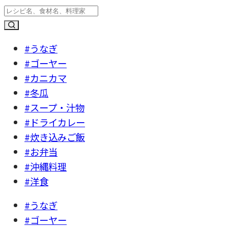
#うなぎ
#ゴーヤー
#カニカマ
#冬瓜
#スープ・汁物
#ドライカレー
#炊き込みご飯
#お弁当
#沖縄料理
#洋食
#うなぎ
#ゴーヤー