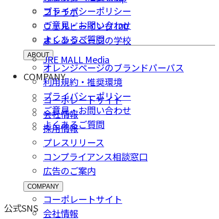
プライバシーポリシー
コトラボ
ご意⾒・お問い合わせ
ウェルビーイング100
よくあるご質問
オレンジページの学校
ABOUT
JRE MALL Media
オレンジページのブランドパーパス
COMPANY
利用規約・推奨環境
プライバシーポリシー
コーポレートサイト
ご意⾒・お問い合わせ
会社情報
よくあるご質問
採⽤情報
プレスリリース
コンプライアンス相談窓⼝
広告のご案内
COMPANY
コーポレートサイト
公式SNS
会社情報