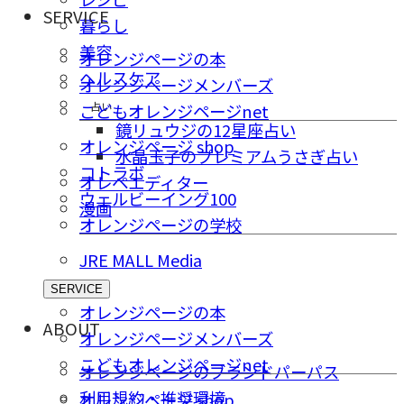
SERVICE
暮らし
美容
オレンジページの本
ヘルスケア
オレンジページメンバーズ
占い
こどもオレンジページnet
鏡リュウジの12星座占い
オレンジページ shop
水晶玉子のプレミアムうさぎ占い
コトラボ
オレペエディター
ウェルビーイング100
漫画
オレンジページの学校
JRE MALL Media
SERVICE
オレンジページの本
ABOUT
オレンジページメンバーズ
こどもオレンジページnet
オレンジページのブランドパーパス
利用規約・推奨環境
オレンジページ shop