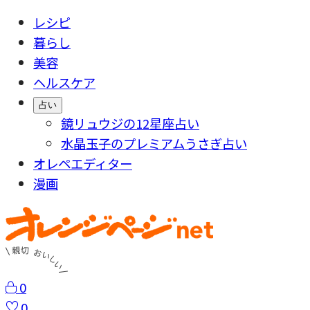
レシピ
暮らし
美容
ヘルスケア
占い
鏡リュウジの12星座占い
水晶玉子のプレミアムうさぎ占い
オレペエディター
漫画
0
0