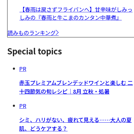
【春雨は戻さずフライパンへ】甘辛味がしみっ
しみの『春雨と牛こまのカンタン中華煮』
読みものランキング
Special topics
PR
赤玉プレミアムブレンデッドワインと楽しむ 二
十四節気の旬レシピ｜8月 立秋・処暑
PR
シミ、ハリがない、疲れて見える……大人の夏
肌、どうケアする？