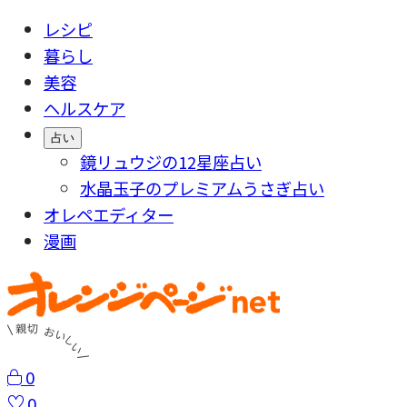
レシピ
暮らし
美容
ヘルスケア
占い
鏡リュウジの12星座占い
水晶玉子のプレミアムうさぎ占い
オレペエディター
漫画
0
0