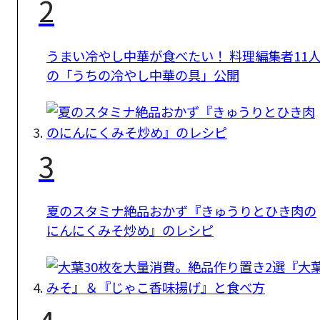
2
うまい冷やし中華が食べたい！ 料理編集者11
の「うちの冷やし中華の具」公開
3
夏のスタミナ絶品おかず『きゅうりとひき肉の
にんにくみそ炒め』のレシピ