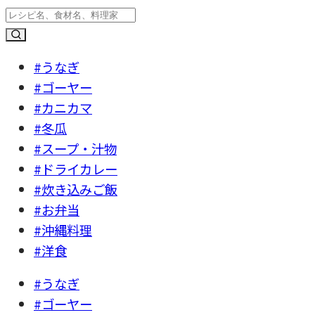
#うなぎ
#ゴーヤー
#カニカマ
#冬瓜
#スープ・汁物
#ドライカレー
#炊き込みご飯
#お弁当
#沖縄料理
#洋食
#うなぎ
#ゴーヤー