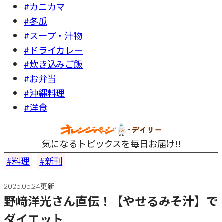
#カニカマ
#冬瓜
#スープ・汁物
#ドライカレー
#炊き込みご飯
#お弁当
#沖縄料理
#洋食
気になるトピックスを毎日お届け!!
料理
新刊
2025.05.24更新
野﨑洋光さん直伝！【やせるみそ汁】で
ダイエット