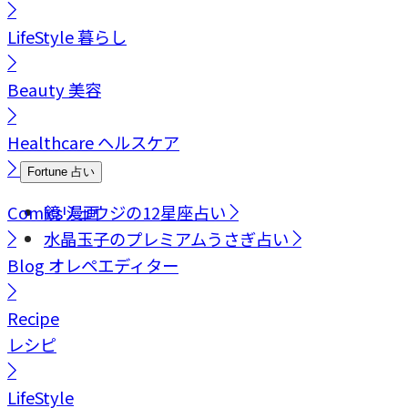
LifeStyle
暮らし
Beauty
美容
Healthcare
ヘルスケア
Fortune
占い
Comics
鏡リュウジの12星座占い
漫画
水晶玉子のプレミアムうさぎ占い
Blog
オレペエディター
Recipe
レシピ
LifeStyle