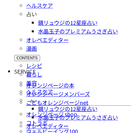
ヘルスケア
占い
鏡リュウジの12星座占い
水晶玉子のプレミアムうさぎ占い
オレペエディター
漫画
CONTENTS
レシピ
SERVICE
暮らし
美容
オレンジページの本
ヘルスケア
オレンジページメンバーズ
占い
こどもオレンジページnet
鏡リュウジの12星座占い
オレンジページ shop
水晶玉子のプレミアムうさぎ占い
コトラボ
オレペエディター
ウェルビーイング100