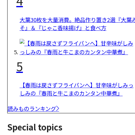
4
大葉30枚を大量消費。絶品作り置き2選『大葉
そ』＆『じゃこ香味揚げ』と食べ方
5
【春雨は戻さずフライパンへ】甘辛味がしみっ
しみの『春雨と牛こまのカンタン中華煮』
読みものランキング
Special topics