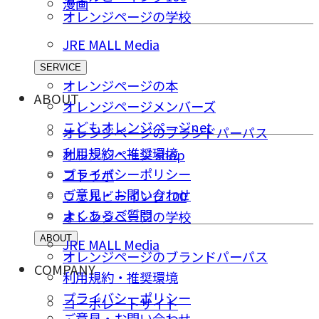
漫画
オレンジページの学校
JRE MALL Media
SERVICE
オレンジページの本
ABOUT
オレンジページメンバーズ
こどもオレンジページnet
オレンジページのブランドパーパス
利用規約・推奨環境
オレンジページ shop
プライバシーポリシー
コトラボ
ご意⾒・お問い合わせ
ウェルビーイング100
よくあるご質問
オレンジページの学校
ABOUT
JRE MALL Media
オレンジページのブランドパーパス
COMPANY
利用規約・推奨環境
プライバシーポリシー
コーポレートサイト
ご意⾒・お問い合わせ