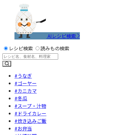
AIレシピ検索
レシピ検索
読みもの検索
#うなぎ
#ゴーヤー
#カニカマ
#冬瓜
#スープ・汁物
#ドライカレー
#炊き込みご飯
#お弁当