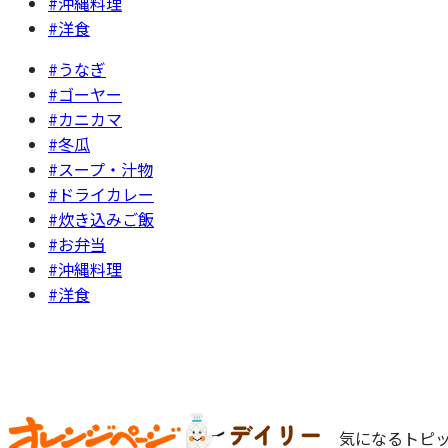
#沖縄料理
#洋食
#うなぎ
#ゴーヤー
#カニカマ
#冬瓜
#スープ・汁物
#ドライカレー
#炊き込みご飯
#お弁当
#沖縄料理
#洋食
気になるトピッ