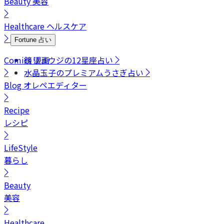
Beauty
美容
Healthcare
ヘルスケア
Fortune
占い
Comics
鏡リュウジの12星座占い
漫画
水晶玉子のプレミアムうさぎ占い
Blog
オレペエディター
Recipe
レシピ
LifeStyle
暮らし
Beauty
美容
Healthcare