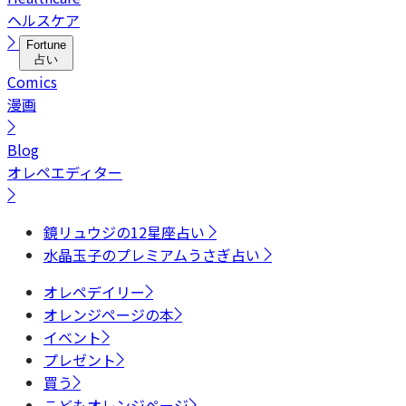
ヘルスケア
Fortune
占い
Comics
漫画
Blog
オレペエディター
鏡リュウジの12星座占い
水晶玉子のプレミアムうさぎ占い
オレペデイリー
オレンジページの本
イベント
プレゼント
買う
こどもオレンジページ