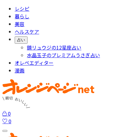
レシピ
暮らし
美容
ヘルスケア
占い
鏡リュウジの12星座占い
水晶玉子のプレミアムうさぎ占い
オレペエディター
漫画
0
0