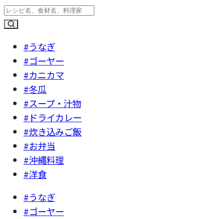
#うなぎ
#ゴーヤー
#カニカマ
#冬瓜
#スープ・汁物
#ドライカレー
#炊き込みご飯
#お弁当
#沖縄料理
#洋食
#うなぎ
#ゴーヤー