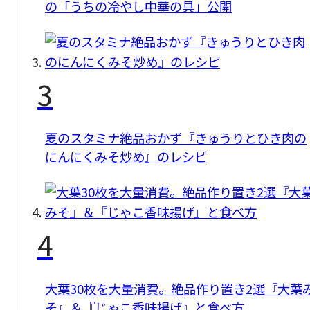
の「うちの冷やし中華の具」公開
3
夏のスタミナ絶品おかず『きゅうりとひき肉の
にんにくみそ炒め』のレシピ
4
大葉30枚を大量消費。絶品作り置き2選『大葉
そ』＆『じゃこ香味揚げ』と食べ方