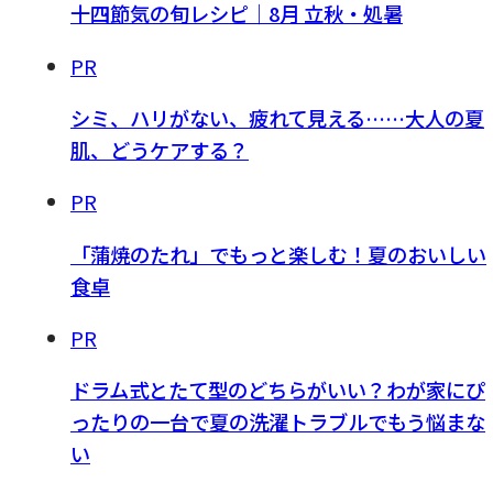
十四節気の旬レシピ｜8月 立秋・処暑
PR
シミ、ハリがない、疲れて見える……大人の夏
肌、どうケアする？
PR
「蒲焼のたれ」でもっと楽しむ！夏のおいしい
食卓
PR
ドラム式とたて型のどちらがいい？わが家にぴ
ったりの一台で夏の洗濯トラブルでもう悩まな
い