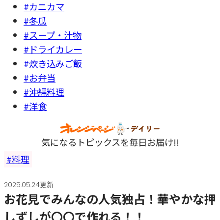
#カニカマ
#冬瓜
#スープ・汁物
#ドライカレー
#炊き込みご飯
#お弁当
#沖縄料理
#洋食
気になるトピックスを毎日お届け!!
料理
2025.05.24更新
お花見でみんなの人気独占！華やかな押
しずしが〇〇で作れる！！