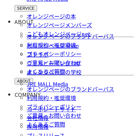
SERVICE
オレンジページの本
ABOUT
オレンジページメンバーズ
こどもオレンジページnet
オレンジページのブランドパーパス
利用規約・推奨環境
オレンジページ shop
プライバシーポリシー
コトラボ
ご意⾒・お問い合わせ
ウェルビーイング100
よくあるご質問
オレンジページの学校
ABOUT
JRE MALL Media
オレンジページのブランドパーパス
COMPANY
利用規約・推奨環境
プライバシーポリシー
コーポレートサイト
ご意⾒・お問い合わせ
会社情報
よくあるご質問
採⽤情報
プレスリリース