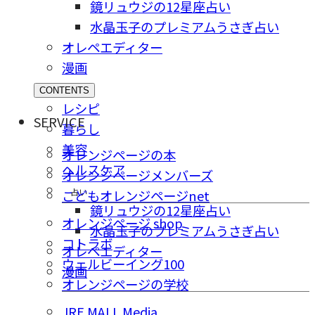
鏡リュウジの12星座占い
水晶玉子のプレミアムうさぎ占い
オレペエディター
漫画
CONTENTS
レシピ
SERVICE
暮らし
美容
オレンジページの本
ヘルスケア
オレンジページメンバーズ
占い
こどもオレンジページnet
鏡リュウジの12星座占い
オレンジページ shop
水晶玉子のプレミアムうさぎ占い
コトラボ
オレペエディター
ウェルビーイング100
漫画
オレンジページの学校
JRE MALL Media