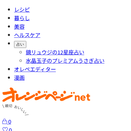
レシピ
暮らし
美容
ヘルスケア
占い
鏡リュウジの12星座占い
水晶玉子のプレミアムうさぎ占い
オレペエディター
漫画
0
0