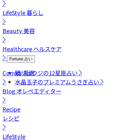
LifeStyle
暮らし
Beauty
美容
Healthcare
ヘルスケア
Fortune
占い
Comics
鏡リュウジの12星座占い
漫画
水晶玉子のプレミアムうさぎ占い
Blog
オレペエディター
Recipe
レシピ
LifeStyle