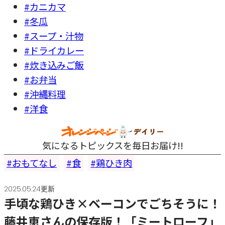
#カニカマ
#冬瓜
#スープ・汁物
#ドライカレー
#炊き込みご飯
#お弁当
#沖縄料理
#洋食
気になるトピックスを毎日お届け!!
おもてなし
食
鶏ひき肉
2025.05.24更新
手頃な鶏ひき×ベーコンでごちそうに！
藤井恵さんの保存版！「ミートローフ」