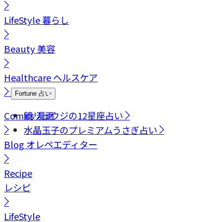
LifeStyle
暮らし
Beauty
美容
Healthcare
ヘルスケア
Fortune
占い
Comics
鏡リュウジの12星座占い
漫画
水晶玉子のプレミアムうさぎ占い
Blog
オレペエディター
Recipe
レシピ
LifeStyle