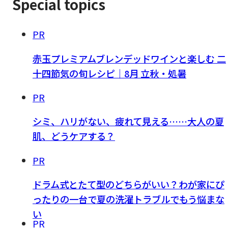
Special topics
PR
赤玉プレミアムブレンデッドワインと楽しむ 二
十四節気の旬レシピ｜8月 立秋・処暑
PR
シミ、ハリがない、疲れて見える……大人の夏
肌、どうケアする？
PR
ドラム式とたて型のどちらがいい？わが家にぴ
ったりの一台で夏の洗濯トラブルでもう悩まな
い
PR