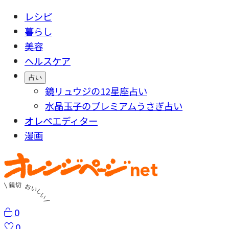
レシピ
暮らし
美容
ヘルスケア
占い
鏡リュウジの12星座占い
水晶玉子のプレミアムうさぎ占い
オレペエディター
漫画
0
0