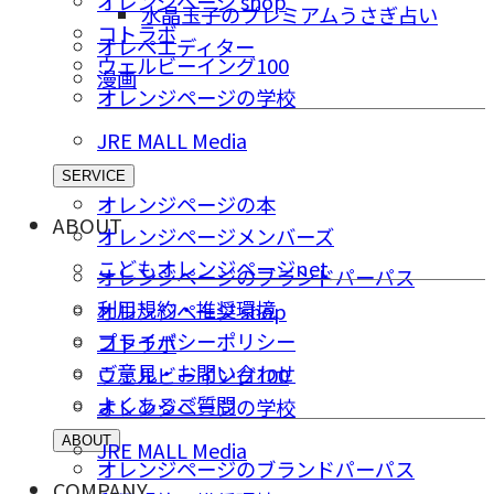
オレンジページ shop
水晶玉子のプレミアムうさぎ占い
コトラボ
オレペエディター
ウェルビーイング100
漫画
オレンジページの学校
JRE MALL Media
SERVICE
オレンジページの本
ABOUT
オレンジページメンバーズ
こどもオレンジページnet
オレンジページのブランドパーパス
利用規約・推奨環境
オレンジページ shop
プライバシーポリシー
コトラボ
ご意⾒・お問い合わせ
ウェルビーイング100
よくあるご質問
オレンジページの学校
ABOUT
JRE MALL Media
オレンジページのブランドパーパス
COMPANY