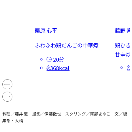
栗原 心平
藤野 
だし煮
ふわふわ鶏だんごの中華煮
鶏ひき
甘辛炒
20分
368kcal
料理／藤井 恵 撮影／伊藤徹也 スタリング／阿部まゆこ 文／編
集部・大橋