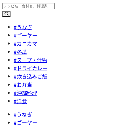
#うなぎ
#ゴーヤー
#カニカマ
#冬瓜
#スープ・汁物
#ドライカレー
#炊き込みご飯
#お弁当
#沖縄料理
#洋食
#うなぎ
#ゴーヤー