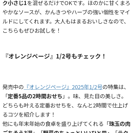
ク小さじ1
を混ぜるだけでOKです。ほのかに甘くまろ
やかなソースが、かんきつやハーブの強い個性をマイ
ルドにしてくれます。大人もはまるおいしさなので、
こちらもぜひお試しを！
『オレンジページ』1/2号もチェック！
発売中の
『オレンジページ』2025年1/2号
の特集は、
「
定番5品の2時間おせち
」。味、見た目の美しさ。
どちらも叶える定番おせちを、なんと2時間で仕上げ
るコツを紹介します！
他にも年末年始の食卓を盛り上げてくれる「
珠玉の肉
ごちそう3選
」「
野菜のちょっといいひと皿」
「
ラク