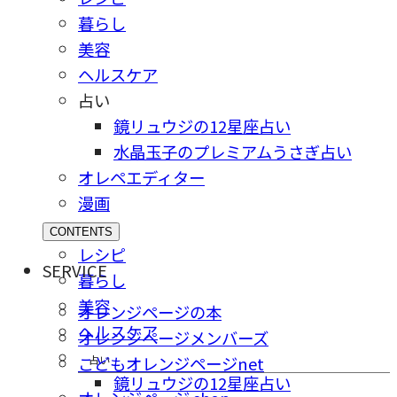
暮らし
美容
ヘルスケア
占い
鏡リュウジの12星座占い
水晶玉子のプレミアムうさぎ占い
オレペエディター
漫画
CONTENTS
レシピ
SERVICE
暮らし
美容
オレンジページの本
ヘルスケア
オレンジページメンバーズ
占い
こどもオレンジページnet
鏡リュウジの12星座占い