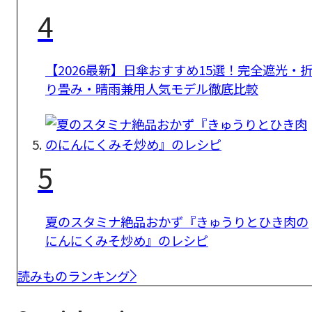
4
【2026最新】日傘おすすめ15選！完全遮光・
り畳み・晴雨兼用人気モデル徹底比較
5
夏のスタミナ絶品おかず『きゅうりとひき肉の
にんにくみそ炒め』のレシピ
読みものランキング