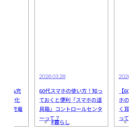
2026.03.28
2026
100%充
60代スマホの使い方！知っ
【6
リー劣化
ておくと便利「スマホの道
ホの
正しい充電
具箱」コントロールセンタ
く耳
ーって？
って
#暮らし