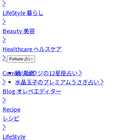
LifeStyle
暮らし
Beauty
美容
Healthcare
ヘルスケア
Fortune
占い
Comics
鏡リュウジの12星座占い
漫画
水晶玉子のプレミアムうさぎ占い
Blog
オレペエディター
Recipe
レシピ
LifeStyle