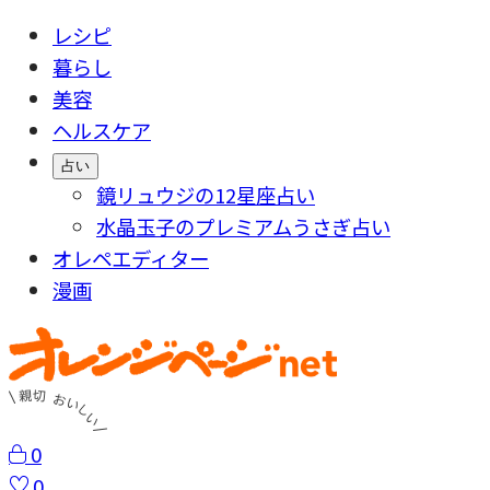
レシピ
暮らし
美容
ヘルスケア
占い
鏡リュウジの12星座占い
水晶玉子のプレミアムうさぎ占い
オレペエディター
漫画
0
0