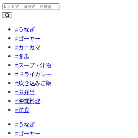
#うなぎ
#ゴーヤー
#カニカマ
#冬瓜
#スープ・汁物
#ドライカレー
#炊き込みご飯
#お弁当
#沖縄料理
#洋食
#うなぎ
#ゴーヤー