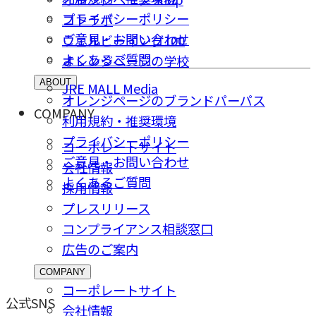
プライバシーポリシー
コトラボ
ご意⾒・お問い合わせ
ウェルビーイング100
よくあるご質問
オレンジページの学校
ABOUT
JRE MALL Media
オレンジページのブランドパーパス
COMPANY
利用規約・推奨環境
プライバシーポリシー
コーポレートサイト
ご意⾒・お問い合わせ
会社情報
よくあるご質問
採⽤情報
プレスリリース
コンプライアンス相談窓⼝
広告のご案内
COMPANY
コーポレートサイト
公式SNS
会社情報