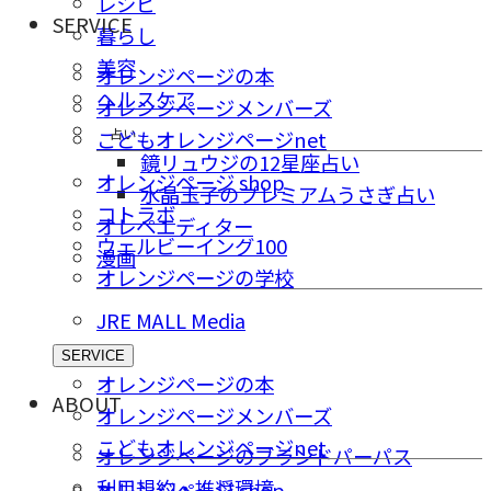
レシピ
SERVICE
暮らし
美容
オレンジページの本
ヘルスケア
オレンジページメンバーズ
占い
こどもオレンジページnet
鏡リュウジの12星座占い
オレンジページ shop
水晶玉子のプレミアムうさぎ占い
コトラボ
オレペエディター
ウェルビーイング100
漫画
オレンジページの学校
JRE MALL Media
SERVICE
オレンジページの本
ABOUT
オレンジページメンバーズ
こどもオレンジページnet
オレンジページのブランドパーパス
利用規約・推奨環境
オレンジページ shop