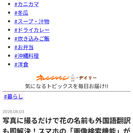
#カニカマ
#冬瓜
#スープ・汁物
#ドライカレー
#炊き込みご飯
#お弁当
#沖縄料理
#洋食
気になるトピックスを毎日お届け!!
暮らし
2026.06.03
写真に撮るだけで花の名前も外国語翻訳
も即解決！スマホの「画像検索機能」が