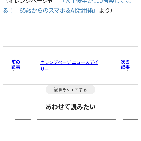
（オレンジページ刊
『人生後半が100倍楽しくな
る！ 65歳からのスマホ＆AI活用術』
より）
前の
次の
オレンジページ ニュースデイ
記事
記事
リー
記事をシェアする
あわせて読みたい