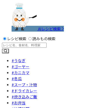
AIレシピ検索
レシピ検索
読みもの検索
#うなぎ
#ゴーヤー
#カニカマ
#冬瓜
#スープ・汁物
#ドライカレー
#炊き込みご飯
#お弁当