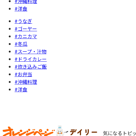
#沖縄料理
#洋食
#うなぎ
#ゴーヤー
#カニカマ
#冬瓜
#スープ・汁物
#ドライカレー
#炊き込みご飯
#お弁当
#沖縄料理
#洋食
気になるトピッ