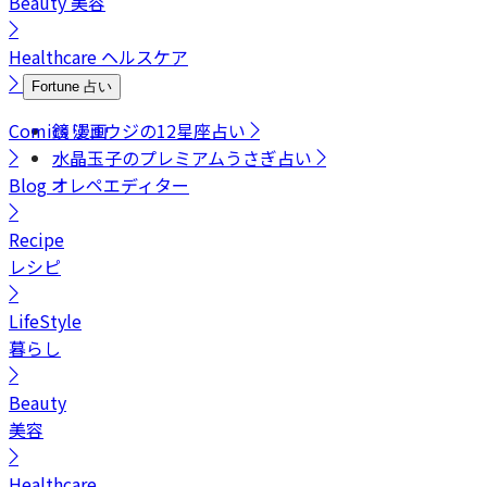
Beauty
美容
Healthcare
ヘルスケア
Fortune
占い
Comics
鏡リュウジの12星座占い
漫画
水晶玉子のプレミアムうさぎ占い
Blog
オレペエディター
Recipe
レシピ
LifeStyle
暮らし
Beauty
美容
Healthcare