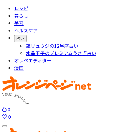
レシピ
暮らし
美容
ヘルスケア
占い
鏡リュウジの12星座占い
水晶玉子のプレミアムうさぎ占い
オレペエディター
漫画
0
0