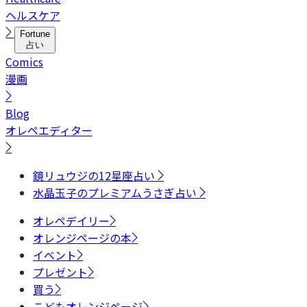
ヘルスケア
Fortune
占い
Comics
漫画
Blog
オレペエディター
鏡リュウジの12星座占い
水晶玉子のプレミアムうさぎ占い
オレペデイリー
オレンジページの本
イベント
プレゼント
買う
こどもオレンジページ