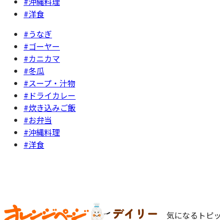
#沖縄料理
#洋食
#うなぎ
#ゴーヤー
#カニカマ
#冬瓜
#スープ・汁物
#ドライカレー
#炊き込みご飯
#お弁当
#沖縄料理
#洋食
気になるトピッ