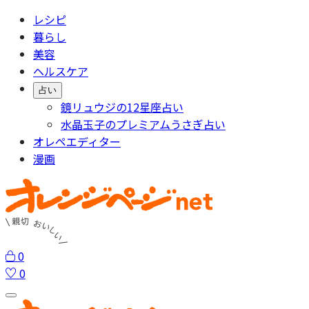
レシピ
暮らし
美容
ヘルスケア
占い
鏡リュウジの12星座占い
水晶玉子のプレミアムうさぎ占い
オレペエディター
漫画
0
0