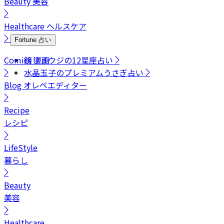
Beauty
美容
Healthcare
ヘルスケア
Fortune
占い
Comics
鏡リュウジの12星座占い
漫画
水晶玉子のプレミアムうさぎ占い
Blog
オレペエディター
Recipe
レシピ
LifeStyle
暮らし
Beauty
美容
Healthcare