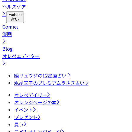
ヘルスケア
Fortune
占い
Comics
漫画
Blog
オレペエディター
鏡リュウジの12星座占い
水晶玉子のプレミアムうさぎ占い
オレペデイリー
オレンジページの本
イベント
プレゼント
買う
こどもオレンジページ