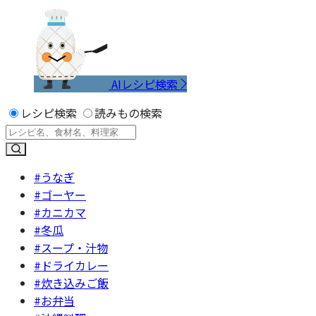
AIレシピ検索
レシピ検索
読みもの検索
#うなぎ
#ゴーヤー
#カニカマ
#冬瓜
#スープ・汁物
#ドライカレー
#炊き込みご飯
#お弁当