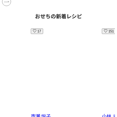
おせちの新着レシピ
17
151
市瀬 悦子
小林 