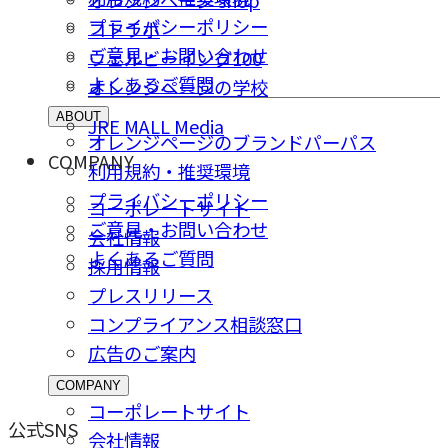
プライバシーポリシー
コトラボ
ご意⾒・お問い合わせ
ウェルビーイング100
よくあるご質問
オレンジページの学校
ABOUT
JRE MALL Media
オレンジページのブランドパーパス
COMPANY
利用規約・推奨環境
プライバシーポリシー
コーポレートサイト
ご意⾒・お問い合わせ
会社情報
よくあるご質問
採⽤情報
プレスリリース
コンプライアンス相談窓⼝
広告のご案内
COMPANY
コーポレートサイト
公式SNS
会社情報