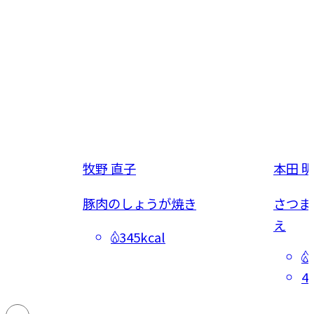
牧野 直子
本田 
豚肉のしょうが焼き
さつま
え
345kcal
4