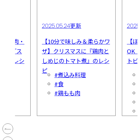
2025.05.24更新
2025
薄切り肉・
【10分で味しみ＆柔らかワ
【ほ
OK！『ス
ザ】クリスマスに『鶏肉と
OK
の時短レシ
しめじのトマト煮』のレシ
トビ
ピ
#煮込み料理
#食
#鶏もも肉