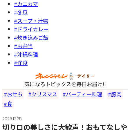
#カニカマ
#冬瓜
#スープ・汁物
#ドライカレー
#炊き込みご飯
#お弁当
#沖縄料理
#洋食
気になるトピックスを毎日お届け!!
おせち
クリスマス
パーティー料理
豚肉
食
2025.12.25
切り口の美しさに大歓声！おもてなしや