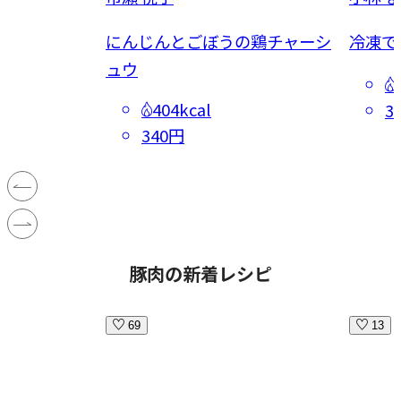
漬け
にんじんとごぼうの鶏チャーシ
冷凍で
ュウ
404kcal
3
340円
豚肉の新着レシピ
69
13