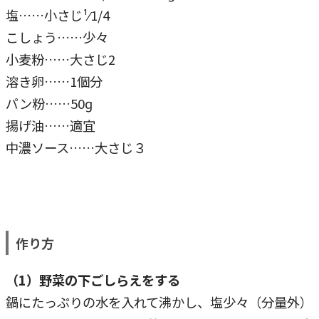
塩……小さじ¹⁄1/4
こしょう……少々
小麦粉……大さじ2
溶き卵……1個分
パン粉……50ɡ
揚げ油……適宜
中濃ソース……大さじ３
作り方
（1）野菜の下ごしらえをする
鍋にたっぷりの水を入れて沸かし、塩少々（分量外）