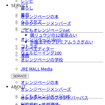
レシピ
SERVICE
暮らし
美容
オレンジページの本
ヘルスケア
オレンジページメンバーズ
占い
こどもオレンジページnet
鏡リュウジの12星座占い
オレンジページ shop
水晶玉子のプレミアムうさぎ占い
コトラボ
オレペエディター
ウェルビーイング100
漫画
オレンジページの学校
JRE MALL Media
SERVICE
オレンジページの本
ABOUT
オレンジページメンバーズ
こどもオレンジページnet
オレンジページのブランドパーパス
利用規約・推奨環境
オレンジページ shop