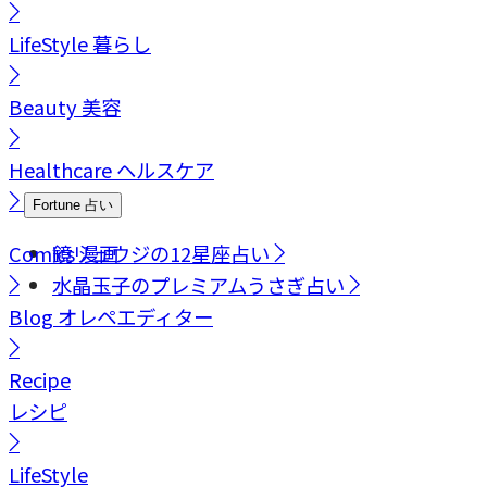
LifeStyle
暮らし
Beauty
美容
Healthcare
ヘルスケア
Fortune
占い
Comics
鏡リュウジの12星座占い
漫画
水晶玉子のプレミアムうさぎ占い
Blog
オレペエディター
Recipe
レシピ
LifeStyle