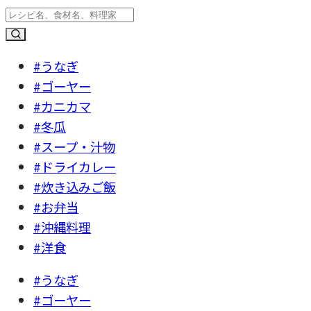
#うなぎ
#ゴーヤー
#カニカマ
#冬瓜
#スープ・汁物
#ドライカレー
#炊き込みご飯
#お弁当
#沖縄料理
#洋食
#うなぎ
#ゴーヤー