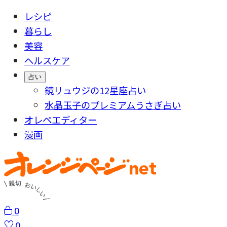
レシピ
暮らし
美容
ヘルスケア
占い
鏡リュウジの12星座占い
水晶玉子のプレミアムうさぎ占い
オレペエディター
漫画
0
0