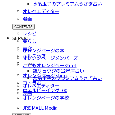
水晶玉子のプレミアムうさぎ占い
オレペエディター
漫画
CONTENTS
レシピ
SERVICE
暮らし
美容
オレンジページの本
ヘルスケア
オレンジページメンバーズ
占い
こどもオレンジページnet
鏡リュウジの12星座占い
オレンジページ shop
水晶玉子のプレミアムうさぎ占い
コトラボ
オレペエディター
ウェルビーイング100
漫画
オレンジページの学校
JRE MALL Media