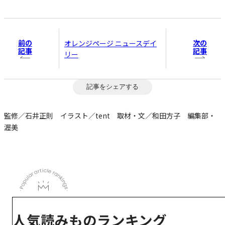
前の
次の
オレンジページ ニュースデイ
記事
記事
リー
記事をシェアする
監修／石井正則 イラスト／tent 取材・文／和田方子 編集部・
渥美
人気読みものランキング