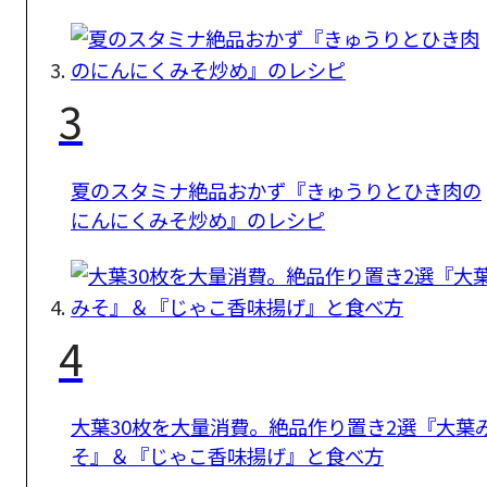
3
夏のスタミナ絶品おかず『きゅうりとひき肉の
にんにくみそ炒め』のレシピ
4
大葉30枚を大量消費。絶品作り置き2選『大葉
そ』＆『じゃこ香味揚げ』と食べ方