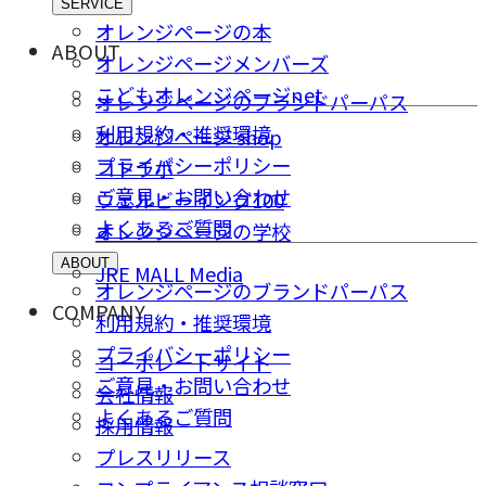
SERVICE
オレンジページの本
ABOUT
オレンジページメンバーズ
こどもオレンジページnet
オレンジページのブランドパーパス
利用規約・推奨環境
オレンジページ shop
プライバシーポリシー
コトラボ
ご意⾒・お問い合わせ
ウェルビーイング100
よくあるご質問
オレンジページの学校
ABOUT
JRE MALL Media
オレンジページのブランドパーパス
COMPANY
利用規約・推奨環境
プライバシーポリシー
コーポレートサイト
ご意⾒・お問い合わせ
会社情報
よくあるご質問
採⽤情報
プレスリリース