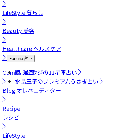
LifeStyle
暮らし
Beauty
美容
Healthcare
ヘルスケア
Fortune
占い
Comics
鏡リュウジの12星座占い
漫画
水晶玉子のプレミアムうさぎ占い
Blog
オレペエディター
Recipe
レシピ
LifeStyle