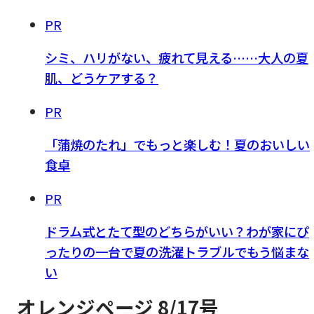
PR
シミ、ハリがない、疲れて見える……大人の夏
肌、どうケアする？
PR
「蒲焼のたれ」でもっと楽しむ！夏のおいしい
食卓
PR
ドラム式とたて型のどちらがいい？わが家にぴ
ったりの一台で夏の洗濯トラブルでもう悩まな
い
オレンジページ 8/17号