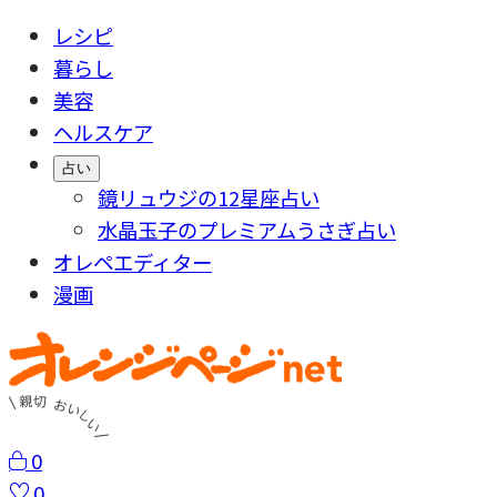
レシピ
暮らし
美容
ヘルスケア
占い
鏡リュウジの12星座占い
水晶玉子のプレミアムうさぎ占い
オレペエディター
漫画
0
0