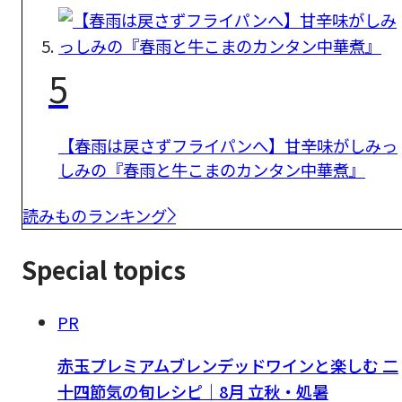
5
【春雨は戻さずフライパンへ】甘辛味がしみっ
しみの『春雨と牛こまのカンタン中華煮』
読みものランキング
Special topics
PR
赤玉プレミアムブレンデッドワインと楽しむ 二
十四節気の旬レシピ｜8月 立秋・処暑