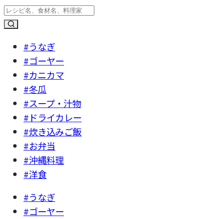
#うなぎ
#ゴーヤー
#カニカマ
#冬瓜
#スープ・汁物
#ドライカレー
#炊き込みご飯
#お弁当
#沖縄料理
#洋食
#うなぎ
#ゴーヤー