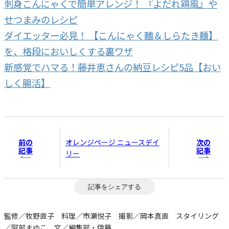
刺身こんにゃくで簡単アレンジ！ 『よだれ鶏風』や
せつまみのレシピ
ダイエッター必見！ 【こんにゃく麵＆しらたき麺】
を、格段においしくする裏ワザ
新感覚でハマる！藤井恵さんの納豆レシピ5品【おい
しく腸活】
前の
次の
オレンジページ ニュースデイ
記事
記事
リー
記事をシェアする
監修／牧野直子 料理／市瀬悦子 撮影／岡本真直 スタイリング
／阿部まゆこ 文／編集部・伊藤