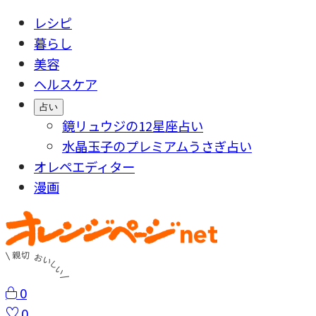
レシピ
暮らし
美容
ヘルスケア
占い
鏡リュウジの12星座占い
水晶玉子のプレミアムうさぎ占い
オレペエディター
漫画
0
0