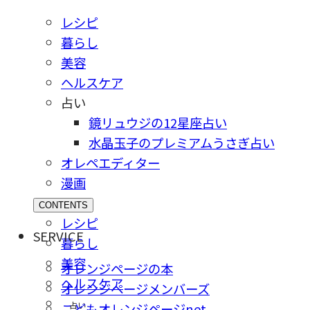
レシピ
暮らし
美容
ヘルスケア
占い
鏡リュウジの12星座占い
水晶玉子のプレミアムうさぎ占い
オレペエディター
漫画
CONTENTS
レシピ
SERVICE
暮らし
美容
オレンジページの本
ヘルスケア
オレンジページメンバーズ
占い
こどもオレンジページnet