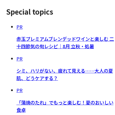
Special topics
PR
赤玉プレミアムブレンデッドワインと楽しむ 二
十四節気の旬レシピ｜8月 立秋・処暑
PR
シミ、ハリがない、疲れて見える……大人の夏
肌、どうケアする？
PR
「蒲焼のたれ」でもっと楽しむ！夏のおいしい
食卓