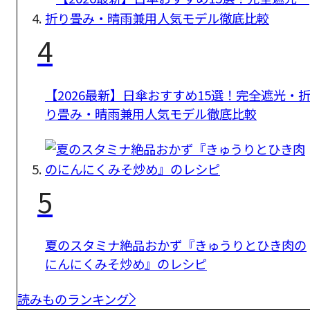
4
【2026最新】日傘おすすめ15選！完全遮光・
り畳み・晴雨兼用人気モデル徹底比較
5
夏のスタミナ絶品おかず『きゅうりとひき肉の
にんにくみそ炒め』のレシピ
読みものランキング