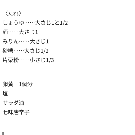
〈たれ〉
しょうゆ……大さじ1と1/2
酒……大さじ1
みりん……大さじ1
砂糖……大さじ1/2
片栗粉……小さじ1/3
卵黄 1個分
塩
サラダ油
七味唐辛子