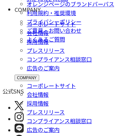
オレンジページのブランドパーパス
COMPANY
利用規約・推奨環境
プライバシーポリシー
コーポレートサイト
ご意⾒・お問い合わせ
会社情報
よくあるご質問
採⽤情報
プレスリリース
コンプライアンス相談窓⼝
広告のご案内
COMPANY
コーポレートサイト
公式SNS
会社情報
採⽤情報
プレスリリース
コンプライアンス相談窓⼝
広告のご案内