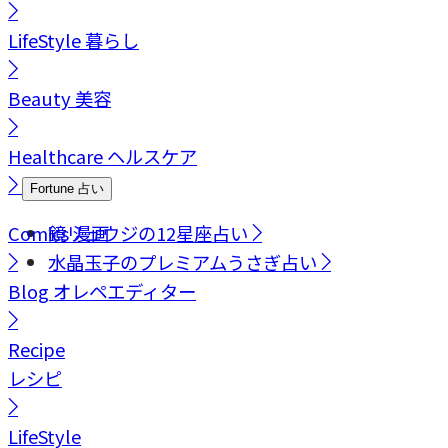
LifeStyle
暮らし
Beauty
美容
Healthcare
ヘルスケア
Fortune
占い
Comics
鏡リュウジの12星座占い
漫画
水晶玉子のプレミアムうさぎ占い
Blog
オレペエディター
Recipe
レシピ
LifeStyle