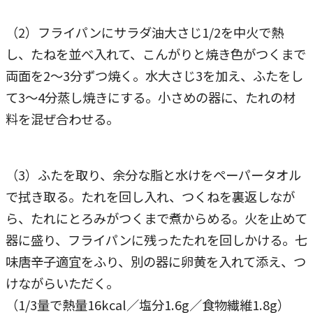
（2）フライパンにサラダ油大さじ1/2を中火で熱
し、たねを並べ入れて、こんがりと焼き色がつくまで
両面を2～3分ずつ焼く。水大さじ3を加え、ふたをし
て3～4分蒸し焼きにする。小さめの器に、たれの材
料を混ぜ合わせる。
（3）ふたを取り、余分な脂と水けをペーパータオル
で拭き取る。たれを回し入れ、つくねを裏返しなが
ら、たれにとろみがつくまで煮からめる。火を止めて
器に盛り、フライパンに残ったたれを回しかける。七
味唐辛子適宜をふり、別の器に卵黄を入れて添え、つ
けながらいただく。
（1/3量で熱量16kcal／塩分1.6g／食物繊維1.8g）