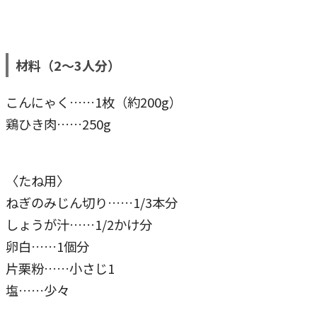
材料（2～3人分）
こんにゃく……1枚（約200g）
鶏ひき肉……250g
〈たね用〉
ねぎのみじん切り……1/3本分
しょうが汁……1/2かけ分
卵白……1個分
片栗粉……小さじ1
塩……少々