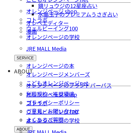
鏡リュウジの12星座占い
オレンジページ shop
水晶玉子のプレミアムうさぎ占い
コトラボ
オレペエディター
ウェルビーイング100
漫画
オレンジページの学校
JRE MALL Media
SERVICE
オレンジページの本
ABOUT
オレンジページメンバーズ
こどもオレンジページnet
オレンジページのブランドパーパス
利用規約・推奨環境
オレンジページ shop
プライバシーポリシー
コトラボ
ご意⾒・お問い合わせ
ウェルビーイング100
よくあるご質問
オレンジページの学校
ABOUT
JRE MALL Media