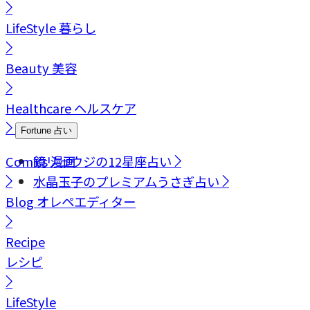
LifeStyle
暮らし
Beauty
美容
Healthcare
ヘルスケア
Fortune
占い
Comics
鏡リュウジの12星座占い
漫画
水晶玉子のプレミアムうさぎ占い
Blog
オレペエディター
Recipe
レシピ
LifeStyle