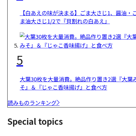
【白あえの味が決まる】ごま大さじ1、醤油・
ま油大さじ1/2で『貝割れの白あえ』
5
大葉30枚を大量消費。絶品作り置き2選『大葉
そ』＆『じゃこ香味揚げ』と食べ方
読みものランキング
Special topics