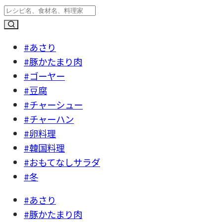
#あさり
#豚かたまり肉
#ゴーヤー
#豆腐
#チャーシュー
#チャーハン
#卵料理
#韓国料理
#おもてなしサラダ
#冬
#あさり
#豚かたまり肉