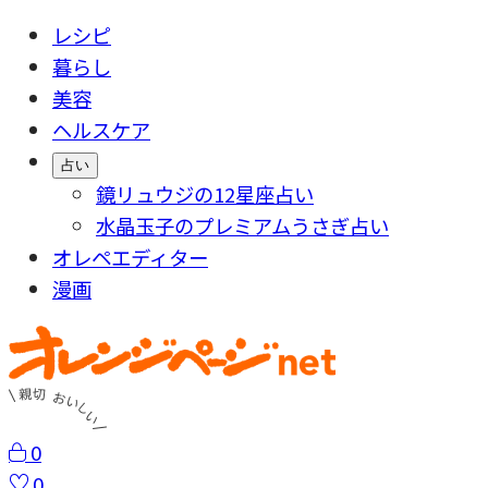
レシピ
暮らし
美容
ヘルスケア
占い
鏡リュウジの12星座占い
水晶玉子のプレミアムうさぎ占い
オレペエディター
漫画
0
0