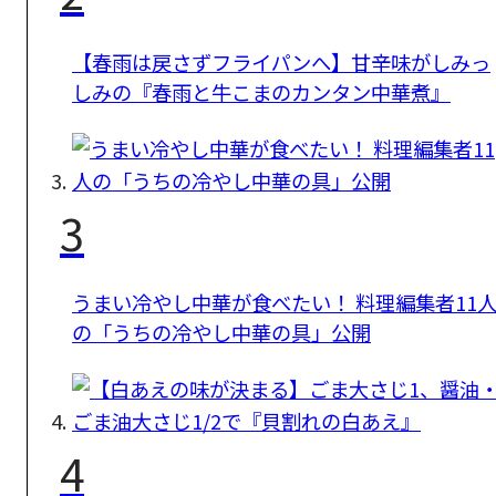
【春雨は戻さずフライパンへ】甘辛味がしみっ
しみの『春雨と牛こまのカンタン中華煮』
3
うまい冷やし中華が食べたい！ 料理編集者11
の「うちの冷やし中華の具」公開
4