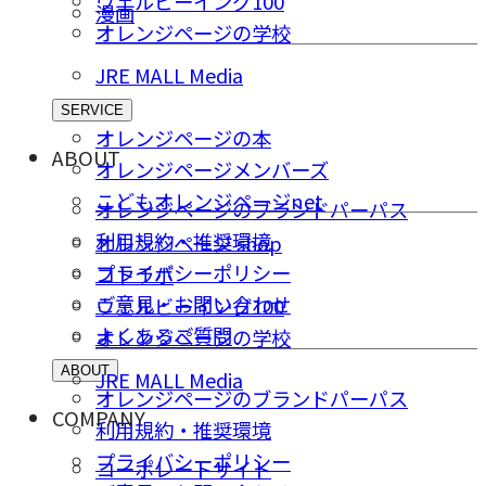
ウェルビーイング100
漫画
オレンジページの学校
JRE MALL Media
SERVICE
オレンジページの本
ABOUT
オレンジページメンバーズ
こどもオレンジページnet
オレンジページのブランドパーパス
利用規約・推奨環境
オレンジページ shop
プライバシーポリシー
コトラボ
ご意⾒・お問い合わせ
ウェルビーイング100
よくあるご質問
オレンジページの学校
ABOUT
JRE MALL Media
オレンジページのブランドパーパス
COMPANY
利用規約・推奨環境
プライバシーポリシー
コーポレートサイト