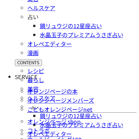
ヘルスケア
占い
鏡リュウジの12星座占い
水晶玉子のプレミアムうさぎ占い
オレペエディター
漫画
CONTENTS
レシピ
SERVICE
暮らし
美容
オレンジページの本
ヘルスケア
オレンジページメンバーズ
占い
こどもオレンジページnet
鏡リュウジの12星座占い
オレンジページ shop
水晶玉子のプレミアムうさぎ占い
コトラボ
オレペエディター