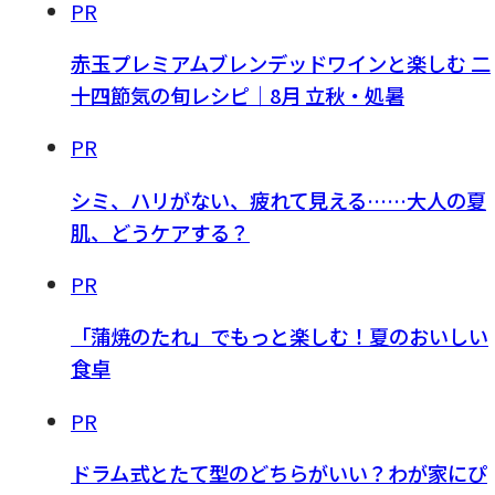
PR
赤玉プレミアムブレンデッドワインと楽しむ 二
十四節気の旬レシピ｜8月 立秋・処暑
PR
シミ、ハリがない、疲れて見える……大人の夏
肌、どうケアする？
PR
「蒲焼のたれ」でもっと楽しむ！夏のおいしい
食卓
PR
ドラム式とたて型のどちらがいい？わが家にぴ