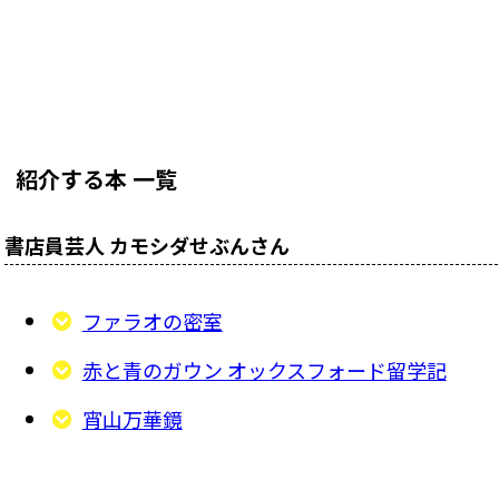
ベントを通じ、本との出会いを提供している。
紹介する本 一覧
書店員芸人 カモシダせぶんさん
ファラオの密室
赤と青のガウン オックスフォード留学記
宵山万華鏡