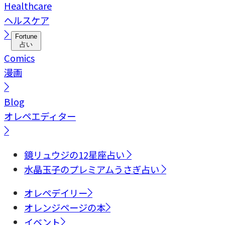
Healthcare
ヘルスケア
Fortune
占い
Comics
漫画
Blog
オレペエディター
鏡リュウジの12星座占い
水晶玉子のプレミアムうさぎ占い
オレペデイリー
オレンジページの本
イベント