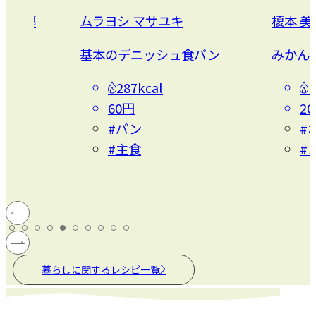
榎本 美沙
榎本 
食パン
みかんのシロップ漬け
簡単自
185kcal
20円
3
#お菓子・スイーツ
#
#スイーツ
#
暮らしに関するレシピ一覧