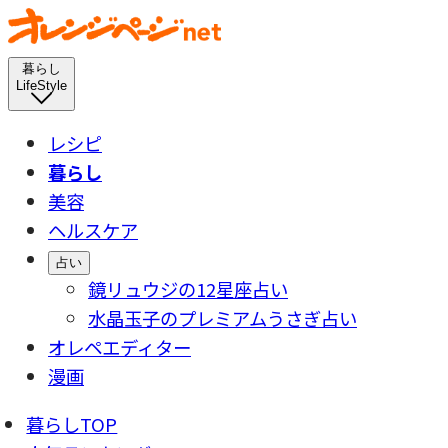
暮らし
LifeStyle
レシピ
暮らし
美容
ヘルスケア
占い
鏡リュウジの12星座占い
水晶玉子のプレミアムうさぎ占い
オレペエディター
漫画
暮らしTOP