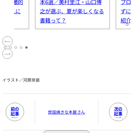
江・山口博
プロが薦める『子供が飽き
ぶ！
楽しくなる
ずに楽しめる本』6選をご
世代
紹介
冊と
#おすすめ本
イラスト／河原奈苗
前の
次の
世話焼きな本屋さん
記事
記事