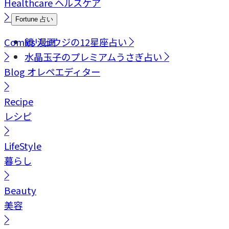
Healthcare
ヘルスケア
Fortune
占い
Comics
鏡リュウジの12星座占い
漫画
水晶玉子のプレミアムうさぎ占い
Blog
オレペエディター
Recipe
レシピ
LifeStyle
暮らし
Beauty
美容