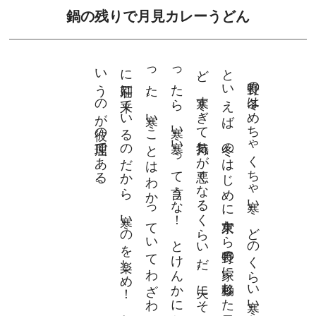
鍋の残りで月見カレーうどん
。
と
ど
っ
っ
に別
い
長野の冬
は
め
ち
ゃ
く
ち
ゃ寒
い
。
ど
の
く
ら
い寒
い
か
い
え
ば
、
冬の
は
じ
め
に東
京か
ら
長野の
家に
移動し
た初
日な
、寒
す
ぎ
て気持
ち
が悪
く
な
る
く
ら
い
だ
。夫
に
そ
う言
た
ら
、寒
い寒
い
っ
て言
う
な
！
と
け
ん
か
に
な
た
。
寒い
こ
と
は
わ
か
っ
て
い
て
わ
ざ
わ
ざ冬
荘に来
て
い
る
の
だ
か
ら
、
寒い
の
を楽
し
め
！
と
う
の
が彼
の理屈
で
あ
る