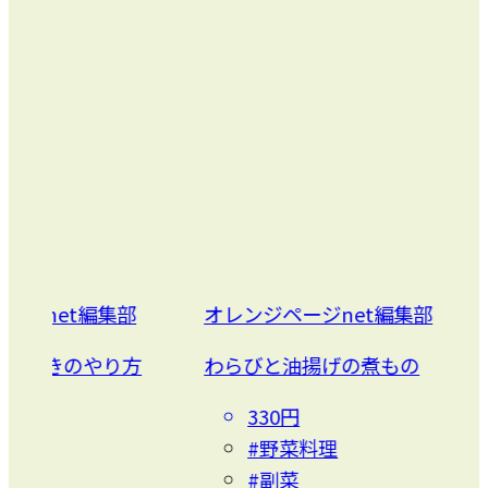
t編集部
オレンジページnet編集部
ムラヨ
のやり方
わらびと油揚げの煮もの
基本の
330円
2
#野菜料理
6
#副菜
#