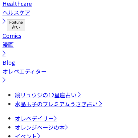
Healthcare
ヘルスケア
Fortune
占い
Comics
漫画
Blog
オレペエディター
鏡リュウジの12星座占い
水晶玉子のプレミアムうさぎ占い
オレペデイリー
オレンジページの本
イベント