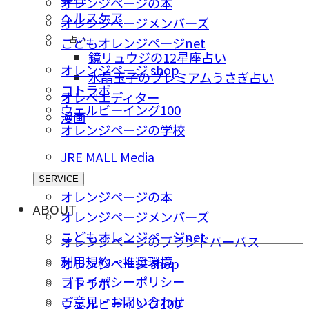
オレンジページの本
ヘルスケア
オレンジページメンバーズ
占い
こどもオレンジページnet
鏡リュウジの12星座占い
オレンジページ shop
水晶玉子のプレミアムうさぎ占い
コトラボ
オレペエディター
ウェルビーイング100
漫画
オレンジページの学校
JRE MALL Media
SERVICE
オレンジページの本
ABOUT
オレンジページメンバーズ
こどもオレンジページnet
オレンジページのブランドパーパス
利用規約・推奨環境
オレンジページ shop
プライバシーポリシー
コトラボ
ご意⾒・お問い合わせ
ウェルビーイング100