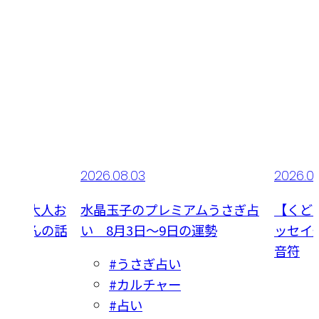
2026.08.03
2026.0
】夢の大人お
水晶玉子のプレミアムうさぎ占
【くど
桃子さんの話
い 8月3日～9日の運勢
ッセイ連
大興奮
音符
#うさぎ占い
#カルチャー
#占い