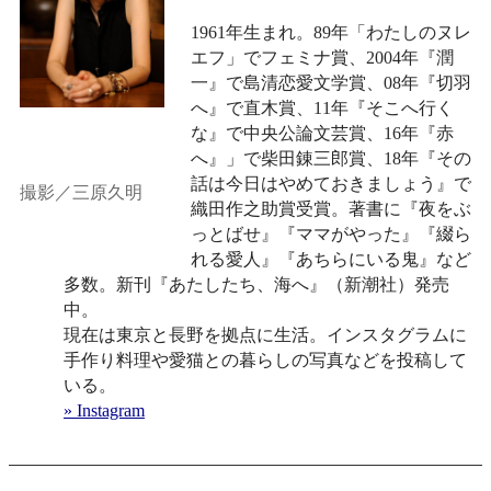
1961年生まれ。89年「わたしのヌレ
エフ」でフェミナ賞、2004年『潤
一』で島清恋愛文学賞、08年『切羽
へ』で直木賞、11年『そこへ行く
な』で中央公論文芸賞、16年『赤
へ』」で柴田錬三郎賞、18年『その
話は今日はやめておきましょう』で
撮影／三原久明
織田作之助賞受賞。著書に『夜をぶ
っとばせ』『ママがやった』『綴ら
れる愛人』『あちらにいる鬼』など
多数。新刊『あたしたち、海へ』（新潮社）発売
中。
現在は東京と長野を拠点に生活。インスタグラムに
手作り料理や愛猫との暮らしの写真などを投稿して
いる。
» Instagram