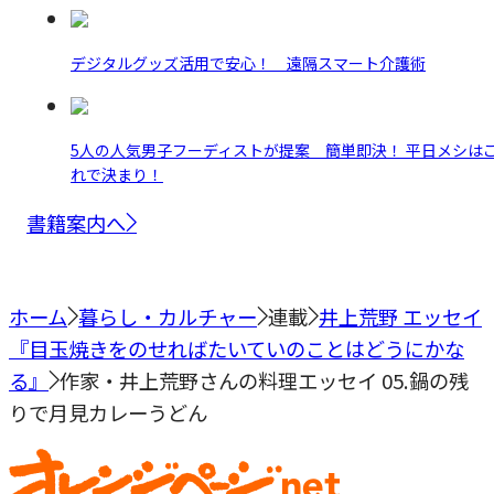
デジタルグッズ活用で安心！ 遠隔スマート介護術
5人の人気男子フーディストが提案 簡単即決！ 平日メシは
れで決まり！
書籍案内へ
ホーム
暮らし・カルチャー
連載
井上荒野 エッセイ
『目玉焼きをのせればたいていのことはどうにかな
る』
作家・井上荒野さんの料理エッセイ 05.鍋の残
りで月見カレーうどん