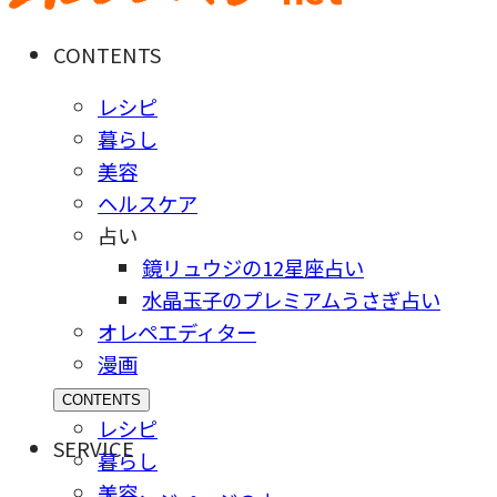
CONTENTS
レシピ
暮らし
美容
ヘルスケア
占い
鏡リュウジの12星座占い
水晶玉子のプレミアムうさぎ占い
オレペエディター
漫画
CONTENTS
レシピ
SERVICE
暮らし
美容