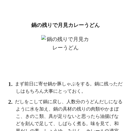
し
ん
く
に
わ
い
て
の
す
レシピ
寄せ鍋
と
か豚
し
ゃ
ぶ
と
か
、
和風の鍋
の翌日
は
、鍋
に残
っ
た
だ
を利用
し
て
う
ど
ん
に
す
る
。
こ
れ
を
カ
レー
う
ど
に
す
る
の
が
最近の
流行り
。
カ
レ
ーの
包容力は
す
ば
ら
し
、肉
も野菜
も
、鍋
の具材
の残
り
を
ほ
と
ん
ど
消費で
き
る
し
、適度
と
ろ
み
が
つ
く
の
で
あ
た
た
ま
る
し
、
目先も変
っ
て
夫も
喜び
、
け
ん
か
も
吹き
飛ぶ
と
こ
ろ
が良
。
そ
し
て
今回は
落と
し
玉子入り
！
「月見カ
レー
う
ど
ん
」っ
、
お
店や
さ
ん
で
も
、意
外と
お
目に
か
か
ら
な
い
で
は
な
い
だ
ろ
う
か
。
も
ち
ろ
ん
合
い
ま
。
カ
レー
の包容力
を上回
る玉子
の包容力
の豊
か
さ
よ
。「寒
い
ね」
と言
っ
た
寒い
ね
」と
答え
る
の
も
包容力だ
よ
ね
（と
、無
理や
り
ま
と
て
み
ま
し
た）
鍋の残りで月見カレーうどん
まず前日に寄せ鍋か豚しゃぶをする。鍋に残っただ
しはもちろん大事にとっておく。
だしをこして鍋に戻し、人数分のうどんだしになる
ように水を加え、鍋の具材の残りの肉類やかまぼ
こ、きのこ類、具が足りないと思ったら油揚げな
どを刻んで足して、しばらく煮る。味を見て、和
風だしの素、しょうゆ、みりん、カレールウ適宜