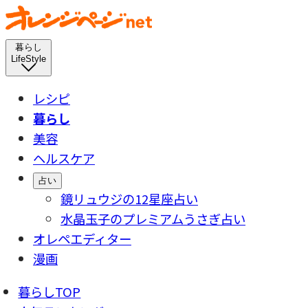
暮らし
LifeStyle
レシピ
暮らし
美容
ヘルスケア
占い
鏡リュウジの12星座占い
水晶玉子のプレミアムうさぎ占い
オレペエディター
漫画
暮らしTOP