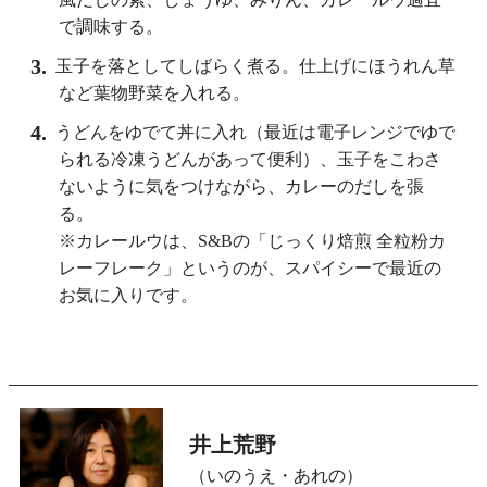
。
ら「
め
で調味する。
玉子を落としてしばらく煮る。仕上げにほうれん草
など葉物野菜を入れる。
うどんをゆでて丼に入れ（最近は電子レンジでゆで
られる冷凍うどんがあって便利）、玉子をこわさ
ないように気をつけながら、カレーのだしを張
る。
※カレールウは、S&Bの「じっくり焙煎 全粒粉カ
レーフレーク」というのが、スパイシーで最近の
お気に入りです。
井上荒野
（いのうえ・あれの）