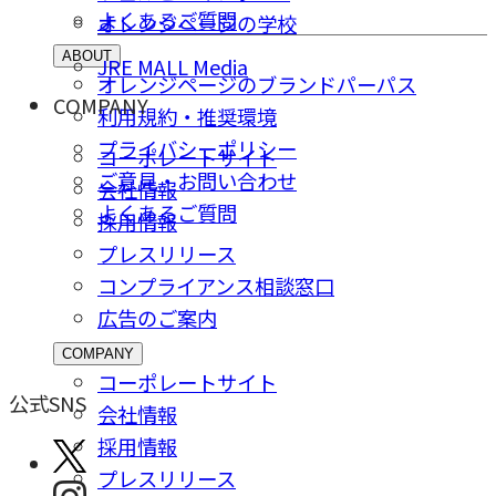
よくあるご質問
オレンジページの学校
ABOUT
JRE MALL Media
オレンジページのブランドパーパス
COMPANY
利用規約・推奨環境
プライバシーポリシー
コーポレートサイト
ご意⾒・お問い合わせ
会社情報
よくあるご質問
採⽤情報
プレスリリース
コンプライアンス相談窓⼝
広告のご案内
COMPANY
コーポレートサイト
公式SNS
会社情報
採⽤情報
プレスリリース