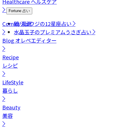
Healthcare
ヘルスケア
Fortune
占い
Comics
鏡リュウジの12星座占い
漫画
水晶玉子のプレミアムうさぎ占い
Blog
オレペエディター
Recipe
レシピ
LifeStyle
暮らし
Beauty
美容