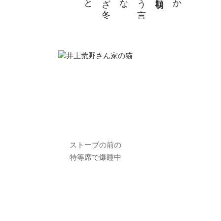
。
い
か
そ
よ
の
い
は
し
い
や
、私
は寒
い
っ
て言
い
ま
す
よ
、
わ
ざ
わ
ざ来
て
る
の
は
事実と
し
て
も
、
寒い
の
が
楽し
い
か
ど
う
は個
人の
問題で
あ
っ
て
、
寒い
も
の
は
寒い
で
す
よ
、
れ
を口
に
出す
な
っ
て
い
う
の
は
精神修養み
た
い
で
す
、私
は
断固と
し
て
そ
う
い
う
の
に
は
反対で
す
よ
。機
関銃
よ
う
に
言い
返し
た
ら
夫は
負け
た
。
そ
れ
で
寒い寒
い寒
と必要以上
に連呼
し
な
が
ら
、薪
ス
トー
ブ
を
が
ん
が
ん焚
き
、夜
テ
ーブ
ル
の
上で
も
カ
セ
ッ
ト
コ
ン
ロ
の
火を
燃や
て鍋料理
を食
べ
て
い
る
ストーブの前の
夫が作
特等席で爆睡中
薪小