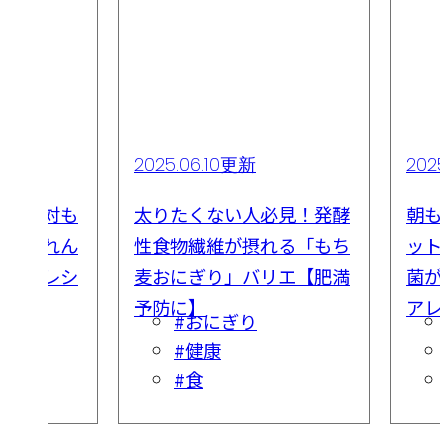
2025.06.10更新
202
ら…絶対も
太りたくない人必見！発酵
朝も
のほうれん
性食物繊維が摂れる「もち
ット
の簡単レシ
麦おにぎり」バリエ【肥満
菌が
予防に】
アレ
#おにぎり
#健康
#食