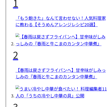
1
「もう飽きた」なんて言わせない！人気料理家
に教わる【そうめんアレンジレシピ20選】
2
【春雨は戻さずフライパンへ】甘辛味がしみっ
しみの『春雨と牛こまのカンタン中華煮』
3