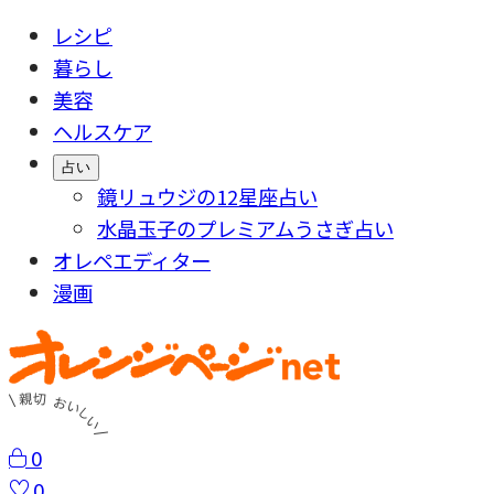
レシピ
暮らし
美容
ヘルスケア
占い
鏡リュウジの12星座占い
水晶玉子のプレミアムうさぎ占い
オレペエディター
漫画
0
0