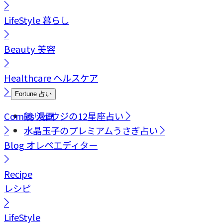
LifeStyle
暮らし
Beauty
美容
Healthcare
ヘルスケア
Fortune
占い
Comics
鏡リュウジの12星座占い
漫画
水晶玉子のプレミアムうさぎ占い
Blog
オレペエディター
Recipe
レシピ
LifeStyle