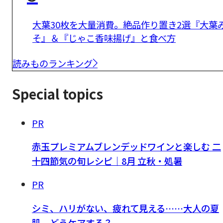
大葉30枚を大量消費。絶品作り置き2選『大葉
そ』＆『じゃこ香味揚げ』と食べ方
読みものランキング
Special topics
PR
赤玉プレミアムブレンデッドワインと楽しむ 二
十四節気の旬レシピ｜8月 立秋・処暑
PR
シミ、ハリがない、疲れて見える……大人の夏
肌、どうケアする？