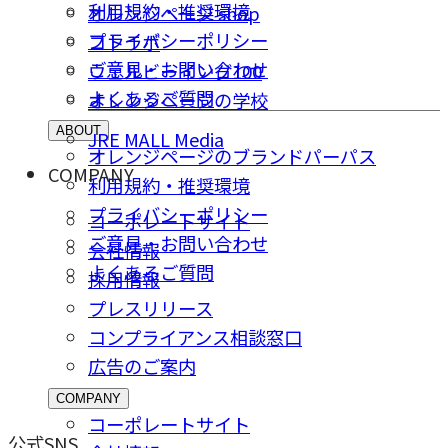
利用規約・推奨環境
オレンジページ shop
プライバシーポリシー
コトラボ
ご意⾒・お問い合わせ
ウェルビーイング100
よくあるご質問
オレンジページの学校
ABOUT
JRE MALL Media
オレンジページのブランドパーパス
COMPANY
利用規約・推奨環境
プライバシーポリシー
コーポレートサイト
ご意⾒・お問い合わせ
会社情報
よくあるご質問
採⽤情報
プレスリリース
コンプライアンス相談窓⼝
広告のご案内
COMPANY
コーポレートサイト
公式SNS