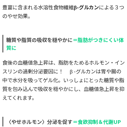
豊富に含まれる水溶性食物繊維
β-グルカン
による３つ
のやせ効果。
糖質や脂質の吸収を穏やかに
＝脂肪がつきにくい体
質に
食後の血糖値急上昇は、脂肪をためるホルモン・イン
スリンの過剰分泌要因に！ β -グルカンは胃や腸の
中で水分を吸ってゲル化。いっしょにとった糖質や脂
質を包み込んで吸収を穏やかにし、血糖値急上昇を抑
えてくれます。
〈やせホルモン〉分泌を促す
＝食欲抑制＆代謝UP