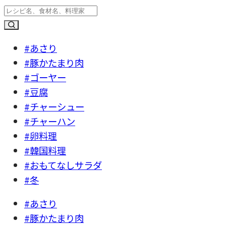
#あさり
#豚かたまり肉
#ゴーヤー
#豆腐
#チャーシュー
#チャーハン
#卵料理
#韓国料理
#おもてなしサラダ
#冬
#あさり
#豚かたまり肉