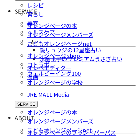
レシピ
SERVICE
暮らし
美容
オレンジページの本
ヘルスケア
オレンジページメンバーズ
占い
こどもオレンジページnet
鏡リュウジの12星座占い
オレンジページ shop
水晶玉子のプレミアムうさぎ占い
コトラボ
オレペエディター
ウェルビーイング100
漫画
オレンジページの学校
JRE MALL Media
SERVICE
オレンジページの本
ABOUT
オレンジページメンバーズ
こどもオレンジページnet
オレンジページのブランドパーパス