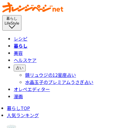
暮らし
LifeStyle
レシピ
暮らし
美容
ヘルスケア
占い
鏡リュウジの12星座占い
水晶玉子のプレミアムうさぎ占い
オレペエディター
漫画
暮らしTOP
人気ランキング