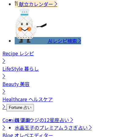
献立カレンダー
AIレシピ検索
Recipe
レシピ
LifeStyle
暮らし
Beauty
美容
Healthcare
ヘルスケア
Fortune
占い
Comics
鏡リュウジの12星座占い
漫画
水晶玉子のプレミアムうさぎ占い
Blog
オレペエディター