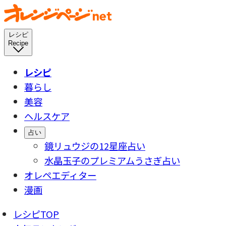
レシピ
Recipe
レシピ
暮らし
美容
ヘルスケア
占い
鏡リュウジの12星座占い
水晶玉子のプレミアムうさぎ占い
オレペエディター
漫画
レシピTOP