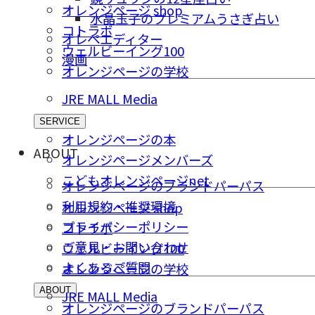
オレンジページ shop
水晶玉子のプレミアムうさぎ占い
コトラボ
オレペエディター
ウェルビーイング100
漫画
オレンジページの学校
JRE MALL Media
SERVICE
オレンジページの本
ABOUT
オレンジページメンバーズ
こどもオレンジページnet
オレンジページのブランドパーパス
利用規約・推奨環境
オレンジページ shop
プライバシーポリシー
コトラボ
ご意⾒・お問い合わせ
ウェルビーイング100
よくあるご質問
オレンジページの学校
ABOUT
JRE MALL Media
オレンジページのブランドパーパス