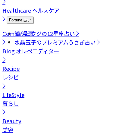
Healthcare
ヘルスケア
Fortune
占い
Comics
鏡リュウジの12星座占い
漫画
水晶玉子のプレミアムうさぎ占い
Blog
オレペエディター
Recipe
レシピ
LifeStyle
暮らし
Beauty
美容