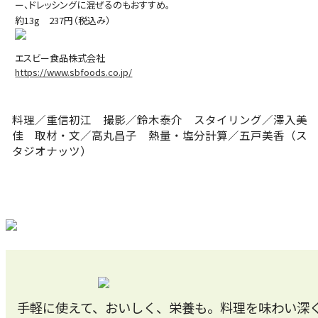
ー、ドレッシングに混ぜるのもおすすめ。
約13g 237円（税込み）
エスビー食品株式会社
https://www.sbfoods.co.jp/
料理／重信初江 撮影／鈴木泰介 スタイリング／澤入美
佳 取材・文／高丸昌子 熱量・塩分計算／五戸美香（ス
タジオナッツ）
手軽に使えて、おいしく、栄養も。料理を味わい深