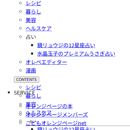
レシピ
暮らし
美容
ヘルスケア
占い
鏡リュウジの12星座占い
水晶玉子のプレミアムうさぎ占い
オレペエディター
漫画
CONTENTS
レシピ
SERVICE
暮らし
美容
オレンジページの本
ヘルスケア
オレンジページメンバーズ
占い
こどもオレンジページnet
鏡リュウジの12星座占い