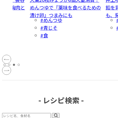
立『鶏胸肉と
めんつゆで『薬味を食べるための
鉛を
リネ』
漬け卵』つまみにも
も、
#めんつゆ
#青じそ
#食
- レシピ検索 -