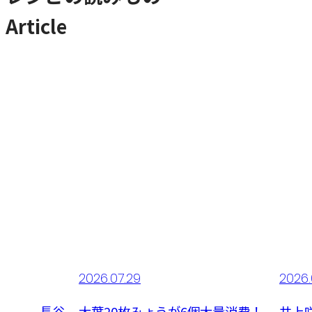
Article
2026.07.29
2026
べたい。長谷
大葉20枚みょうが6個大量消費！
井上