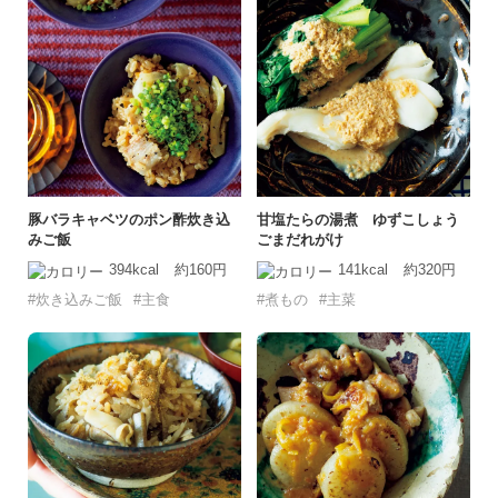
豚バラキャベツのポン酢炊き込
甘塩たらの湯煮 ゆずこしょう
みご飯
ごまだれがけ
394kcal
約160円
141kcal
約320円
#炊き込みご飯
#主食
#煮もの
#主菜