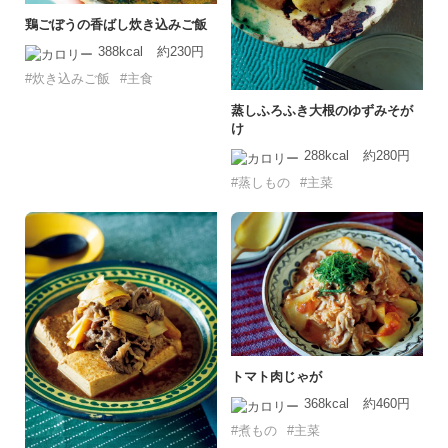
鶏ごぼうの香ばし炊き込みご飯
388kcal
約230円
#炊き込みご飯
#主食
蒸しふろふき大根のゆずみそが
け
288kcal
約280円
#蒸しもの
#主菜
トマト肉じゃが
368kcal
約460円
#煮もの
#主菜