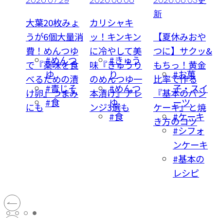
新
これ
大葉20枚みょ
カリシャキ
た
うが6個大量消
ッ！キンキン
【夏休みおや
川あ
費！めんつゆ
に冷やして美
つに】サクッ&
ぼう
#めんつ
#きゅう
気夏
で『薬味を食
味『きゅうり
もちっ！黄金
キャ
ゆ
り
#お菓
胸肉
べるための漬
のめんつゆ一
比率で作る
#青じそ
#めんつ
子・スイ
りの
け卵』つまみ
本漬け』アレ
『基本のパン
短
#食
ゆ
ーツ
リ
にも
ンジ3選も
ケーキ』と焼
こま
#食
#ケーキ
き方のコツ
肉
#シフォ
ンケーキ
#基本の
レシピ