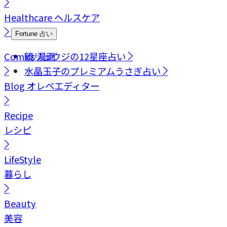
Healthcare
ヘルスケア
Fortune
占い
Comics
鏡リュウジの12星座占い
漫画
水晶玉子のプレミアムうさぎ占い
Blog
オレペエディター
Recipe
レシピ
LifeStyle
暮らし
Beauty
美容