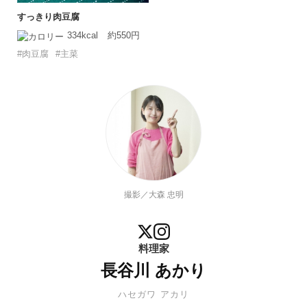
すっきり肉豆腐
334kcal
約550円
#肉豆腐
#主菜
撮影／大森 忠明
料理家
長谷川 あかり
ハセガワ アカリ