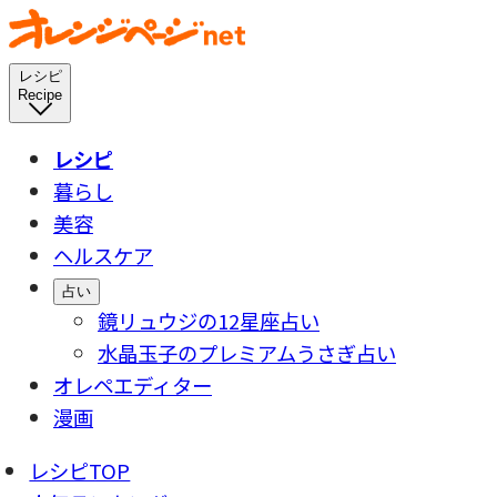
レシピ
Recipe
レシピ
暮らし
美容
ヘルスケア
占い
鏡リュウジの12星座占い
水晶玉子のプレミアムうさぎ占い
オレペエディター
漫画
レシピTOP