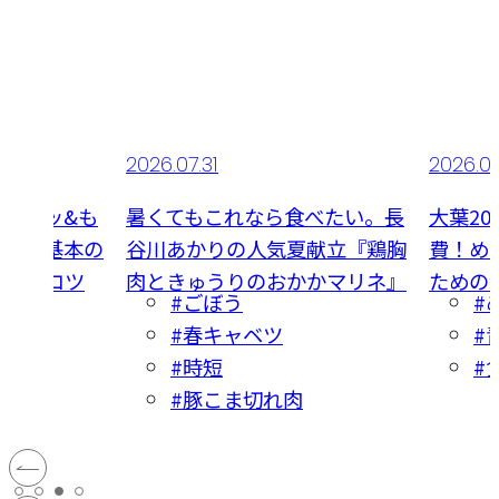
2026.07.31
2026.07
サクッ&も
暑くてもこれなら食べたい。長
大葉2
作る『基本の
谷川あかりの人気夏献立『鶏胸
費！め
き方のコツ
肉ときゅうりのおかかマリネ』
ための
イーツ
#ごぼう
#
#春キャベツ
#
ーキ
#時短
#
#豚こま切れ肉