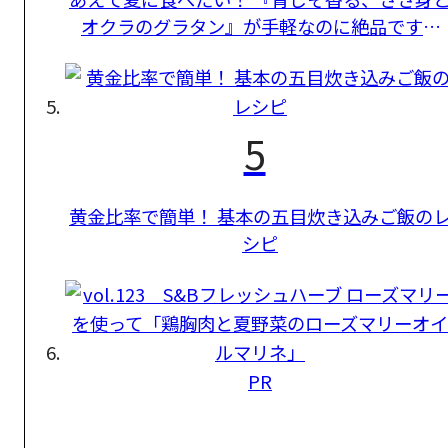
オクラのグラタン』が手軽なのに絶品です。
【長谷川あかりさんのレシピ】
5
黄金比率で簡単！ 基本の五目炊き込みご飯の
シピ
PR