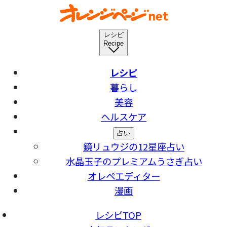
レシピ
Recipe
レシピ
暮らし
美容
ヘルスケア
占い
鏡リュウジの12星座占い
水晶玉子のプレミアムうさぎ占い
オレペエディター
漫画
レシピTOP