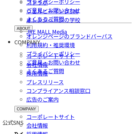
プライバシーポリシー
コトラボ
ご意⾒・お問い合わせ
ウェルビーイング100
よくあるご質問
オレンジページの学校
ABOUT
JRE MALL Media
オレンジページのブランドパーパス
COMPANY
利用規約・推奨環境
プライバシーポリシー
コーポレートサイト
ご意⾒・お問い合わせ
会社情報
よくあるご質問
採⽤情報
プレスリリース
コンプライアンス相談窓⼝
広告のご案内
COMPANY
コーポレートサイト
公式SNS
会社情報