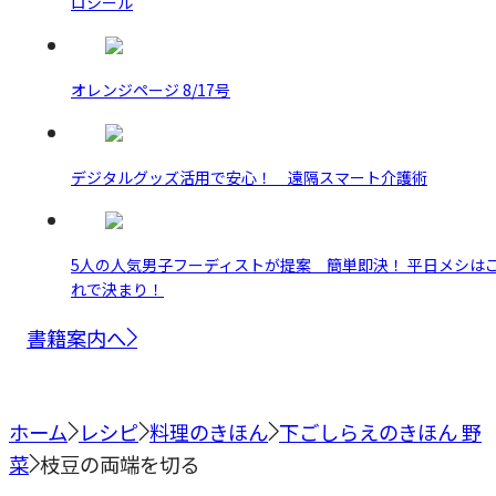
ロシール
オレンジページ 8/17号
デジタルグッズ活用で安心！ 遠隔スマート介護術
5人の人気男子フーディストが提案 簡単即決！ 平日メシは
れで決まり！
書籍案内へ
ホーム
レシピ
料理のきほん
下ごしらえのきほん 野
菜
枝豆の両端を切る