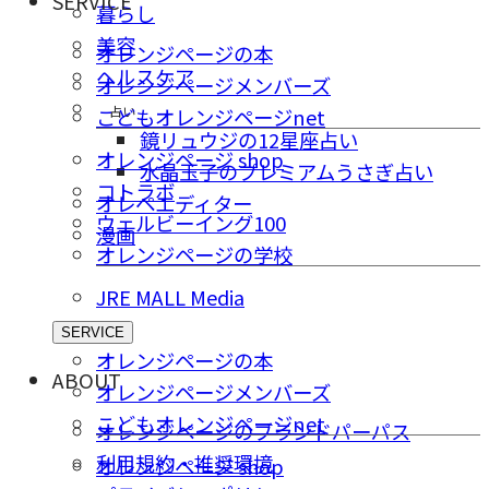
SERVICE
暮らし
美容
オレンジページの本
ヘルスケア
オレンジページメンバーズ
占い
こどもオレンジページnet
鏡リュウジの12星座占い
オレンジページ shop
水晶玉子のプレミアムうさぎ占い
コトラボ
オレペエディター
ウェルビーイング100
漫画
オレンジページの学校
JRE MALL Media
SERVICE
オレンジページの本
ABOUT
オレンジページメンバーズ
こどもオレンジページnet
オレンジページのブランドパーパス
利用規約・推奨環境
オレンジページ shop