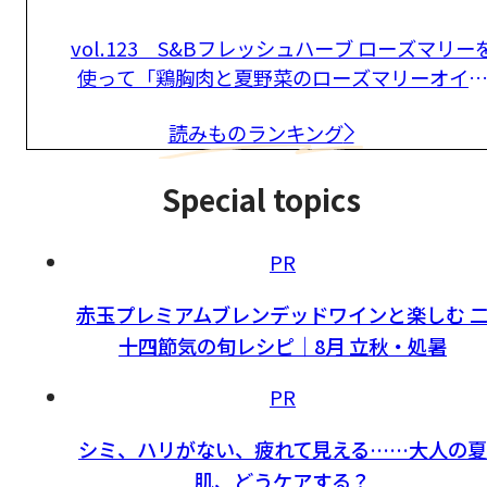
vol.123 S&Bフレッシュハーブ ローズマリー
使って「鶏胸肉と夏野菜のローズマリーオイ
マリネ」
読みものランキング
Special topics
PR
赤玉プレミアムブレンデッドワインと楽しむ 
十四節気の旬レシピ｜8月 立秋・処暑
PR
シミ、ハリがない、疲れて見える……大人の夏
肌、どうケアする？