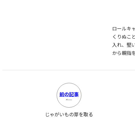
ロールキ
くりぬこ
入れ、堅
から親指
前の
記事
じゃがいもの芽を取る