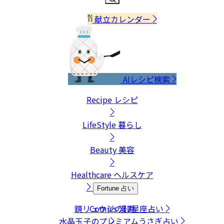
献立カレンダー
AIレシピ検索
Recipe
レシピ
LifeStyle
暮らし
Beauty
美容
Healthcare
ヘルスケア
Fortune
占い
鏡リュウジの12星座占い
Comics
漫画
水晶玉子のプレミアムうさぎ占い