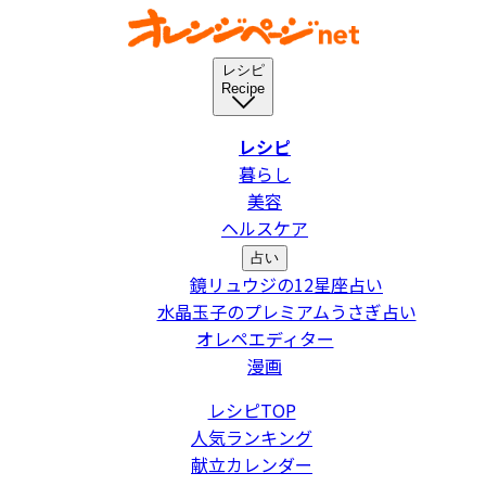
レシピ
Recipe
レシピ
暮らし
美容
ヘルスケア
占い
鏡リュウジの12星座占い
水晶玉子のプレミアムうさぎ占い
オレペエディター
漫画
レシピTOP
人気ランキング
献立カレンダー