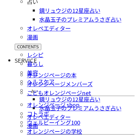
占い
鏡リュウジの12星座占い
水晶玉子のプレミアムうさぎ占い
オレペエディター
漫画
CONTENTS
レシピ
SERVICE
暮らし
美容
オレンジページの本
ヘルスケア
オレンジページメンバーズ
占い
こどもオレンジページnet
鏡リュウジの12星座占い
オレンジページ shop
水晶玉子のプレミアムうさぎ占い
コトラボ
オレペエディター
ウェルビーイング100
漫画
オレンジページの学校