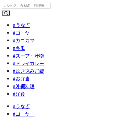
#うなぎ
#ゴーヤー
#カニカマ
#冬瓜
#スープ・汁物
#ドライカレー
#炊き込みご飯
#お弁当
#沖縄料理
#洋食
#うなぎ
#ゴーヤー