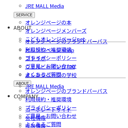
JRE MALL Media
SERVICE
オレンジページの本
ABOUT
オレンジページメンバーズ
こどもオレンジページnet
オレンジページのブランドパーパス
利用規約・推奨環境
オレンジページ shop
プライバシーポリシー
コトラボ
ご意⾒・お問い合わせ
ウェルビーイング100
よくあるご質問
オレンジページの学校
ABOUT
JRE MALL Media
オレンジページのブランドパーパス
COMPANY
利用規約・推奨環境
プライバシーポリシー
コーポレートサイト
ご意⾒・お問い合わせ
会社情報
よくあるご質問
採⽤情報