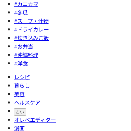
#カニカマ
#冬瓜
#スープ・汁物
#ドライカレー
#炊き込みご飯
#お弁当
#沖縄料理
#洋食
レシピ
暮らし
美容
ヘルスケア
占い
オレペエディター
漫画