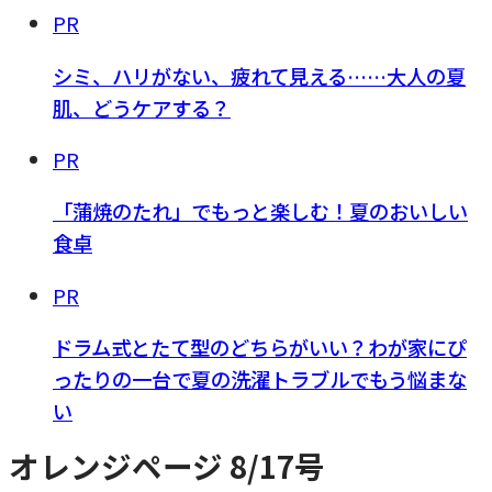
PR
シミ、ハリがない、疲れて見える……大人の夏
肌、どうケアする？
PR
「蒲焼のたれ」でもっと楽しむ！夏のおいしい
食卓
PR
ドラム式とたて型のどちらがいい？わが家にぴ
ったりの一台で夏の洗濯トラブルでもう悩まな
い
オレンジページ 8/17号