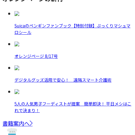
Suicaのペンギンファンブック【特別付録】ぷっくりマシュマ
ロシール
オレンジページ 8/17号
デジタルグッズ活用で安心！ 遠隔スマート介護術
5人の人気男子フーディストが提案 簡単即決！ 平日メシはこ
れで決まり！
書籍案内へ