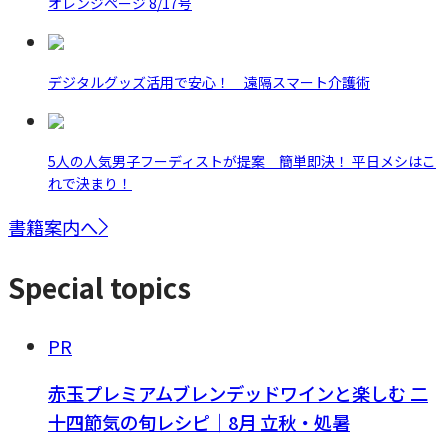
オレンジページ 8/17号
デジタルグッズ活用で安心！ 遠隔スマート介護術
5人の人気男子フーディストが提案 簡単即決！ 平日メシはこ
れで決まり！
書籍案内へ
Special topics
PR
赤玉プレミアムブレンデッドワインと楽しむ 二
十四節気の旬レシピ｜8月 立秋・処暑