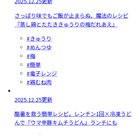
2025.12.25更新
さっぱり味でもご飯が止まらぬ、魔法のレシピ
『蒸し鶏とたたききゅうりの梅だれあえ』
#きゅうり
#めんつゆ
#梅
#簡単
#電子レンジ
#鶏むね肉
2025.12.25更新
酷暑を救う簡単レシピ。レンチン1回×冷凍うど
んで『ウマ辛豚キムチうどん』ランチにも