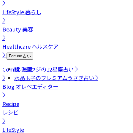
LifeStyle
暮らし
Beauty
美容
Healthcare
ヘルスケア
Fortune
占い
Comics
鏡リュウジの12星座占い
漫画
水晶玉子のプレミアムうさぎ占い
Blog
オレペエディター
Recipe
レシピ
LifeStyle