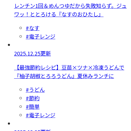
レンチン1回＆めんつゆだから失敗知らず。ジュ
ワッ！ととろける『なすのおひたし』
#なす
#電子レンジ
2025.12.25更新
【最強節約レシピ】豆苗×ツナ×冷凍うどんで
『柚子胡椒とろろうどん』夏休みランチに
#うどん
#節約
#簡単
#電子レンジ