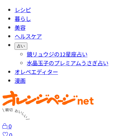
レシピ
暮らし
美容
ヘルスケア
占い
鏡リュウジの12星座占い
水晶玉子のプレミアムうさぎ占い
オレペエディター
漫画
0
0