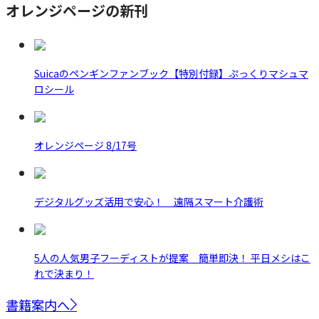
オレンジページの新刊
Suicaのペンギンファンブック【特別付録】ぷっくりマシュマ
ロシール
オレンジページ 8/17号
デジタルグッズ活用で安心！ 遠隔スマート介護術
5人の人気男子フーディストが提案 簡単即決！ 平日メシはこ
れで決まり！
書籍案内へ