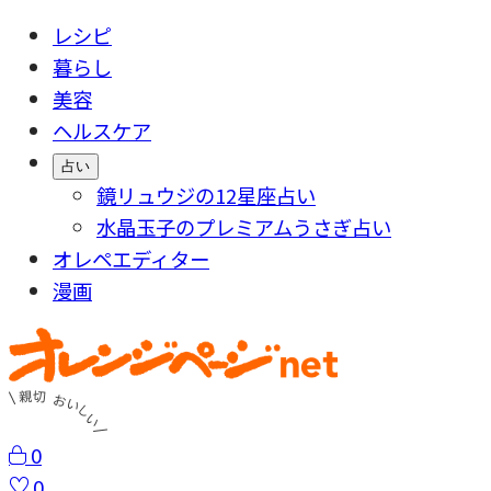
レシピ
暮らし
美容
ヘルスケア
占い
鏡リュウジの12星座占い
水晶玉子のプレミアムうさぎ占い
オレペエディター
漫画
0
0