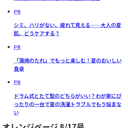
PR
シミ、ハリがない、疲れて見える……大人の夏
肌、どうケアする？
PR
「蒲焼のたれ」でもっと楽しむ！夏のおいしい
食卓
PR
ドラム式とたて型のどちらがいい？わが家にぴ
ったりの一台で夏の洗濯トラブルでもう悩まな
い
オレンジページ 8/17号