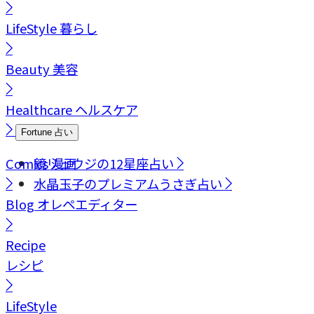
LifeStyle
暮らし
Beauty
美容
Healthcare
ヘルスケア
Fortune
占い
Comics
鏡リュウジの12星座占い
漫画
水晶玉子のプレミアムうさぎ占い
Blog
オレペエディター
Recipe
レシピ
LifeStyle