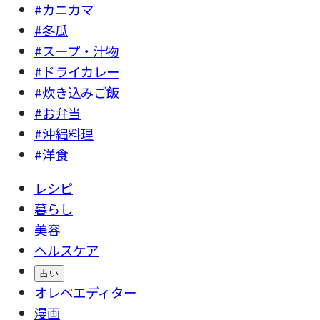
#カニカマ
#冬瓜
#スープ・汁物
#ドライカレー
#炊き込みご飯
#お弁当
#沖縄料理
#洋食
レシピ
暮らし
美容
ヘルスケア
占い
オレペエディター
漫画