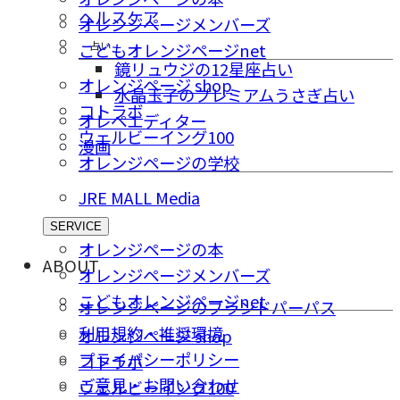
ヘルスケア
オレンジページメンバーズ
占い
こどもオレンジページnet
鏡リュウジの12星座占い
オレンジページ shop
水晶玉子のプレミアムうさぎ占い
コトラボ
オレペエディター
ウェルビーイング100
漫画
オレンジページの学校
JRE MALL Media
SERVICE
オレンジページの本
ABOUT
オレンジページメンバーズ
こどもオレンジページnet
オレンジページのブランドパーパス
利用規約・推奨環境
オレンジページ shop
プライバシーポリシー
コトラボ
ご意⾒・お問い合わせ
ウェルビーイング100