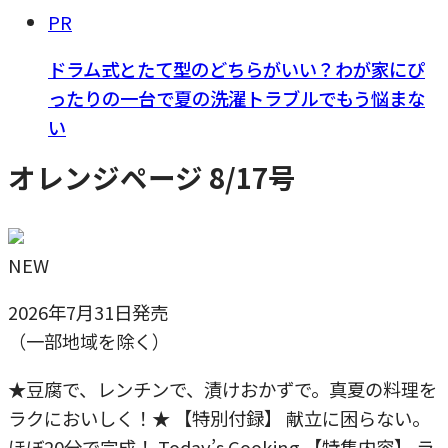
PR
ドラム式とたて型のどちらがいい？わが家にぴ
ったりの一台で夏の洗濯トラブルでもう悩まな
い
オレンジページ 8/17号
NEW
2026年7月31日発売
（一部地域を除く）
★豆腐で、レンチンで、漬けおかずで。真夏の料理を
ラクにおいしく！★ 【特別付録】 献立に困らない。
ほぼ20分で完成！ Today’s Cooking 【特集内容】 ラ