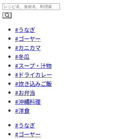
#うなぎ
#ゴーヤー
#カニカマ
#冬瓜
#スープ・汁物
#ドライカレー
#炊き込みご飯
#お弁当
#沖縄料理
#洋食
#うなぎ
#ゴーヤー