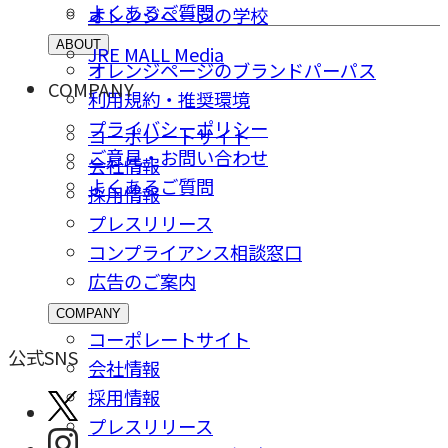
よくあるご質問
オレンジページの学校
ABOUT
JRE MALL Media
オレンジページのブランドパーパス
COMPANY
利用規約・推奨環境
プライバシーポリシー
コーポレートサイト
ご意⾒・お問い合わせ
会社情報
よくあるご質問
採⽤情報
プレスリリース
コンプライアンス相談窓⼝
広告のご案内
COMPANY
コーポレートサイト
公式SNS
会社情報
採⽤情報
プレスリリース