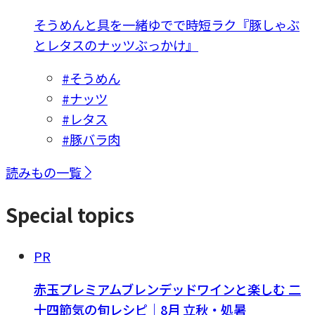
そうめんと具を一緒ゆでで時短ラク『豚しゃぶ
とレタスのナッツぶっかけ』
#そうめん
#ナッツ
#レタス
#豚バラ肉
読みもの一覧
Special topics
PR
赤玉プレミアムブレンデッドワインと楽しむ 二
十四節気の旬レシピ｜8月 立秋・処暑