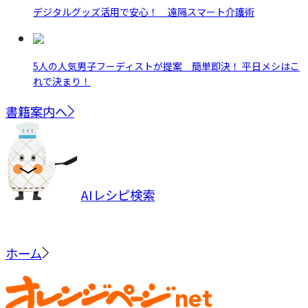
デジタルグッズ活用で安心！ 遠隔スマート介護術
5人の人気男子フーディストが提案 簡単即決！ 平日メシはこ
れで決まり！
書籍案内へ
AIレシピ検索
ホーム