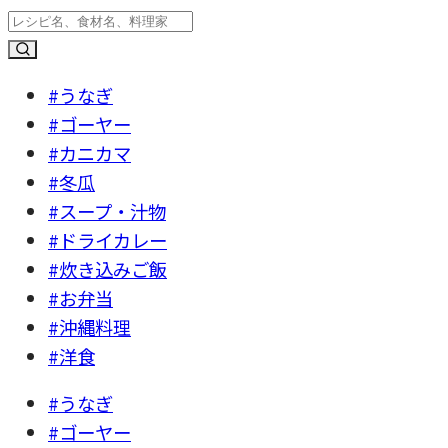
#うなぎ
#ゴーヤー
#カニカマ
#冬瓜
#スープ・汁物
#ドライカレー
#炊き込みご飯
#お弁当
#沖縄料理
#洋食
#うなぎ
#ゴーヤー