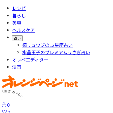
レシピ
暮らし
美容
ヘルスケア
占い
鏡リュウジの12星座占い
水晶玉子のプレミアムうさぎ占い
オレペエディター
漫画
0
0