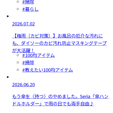
#掃除
#暮らし
2026.07.02
【梅雨（カビ対策）】お風呂の厄介な汚れに
も、ダイソーのカビ汚れ防止マスキングテープ
が大活躍！
#100均アイテム
#掃除
#教えたい100均アイテム
2026.06.20
もう傘を〈持つ〉のやめました。Seria『傘ハン
ドルホルダー』で雨の日でも両手自由♪