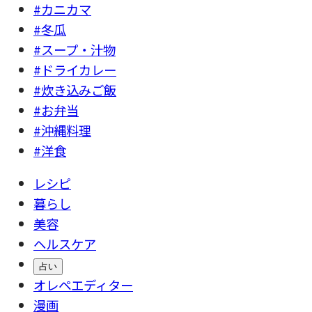
#カニカマ
#冬瓜
#スープ・汁物
#ドライカレー
#炊き込みご飯
#お弁当
#沖縄料理
#洋食
レシピ
暮らし
美容
ヘルスケア
占い
オレペエディター
漫画