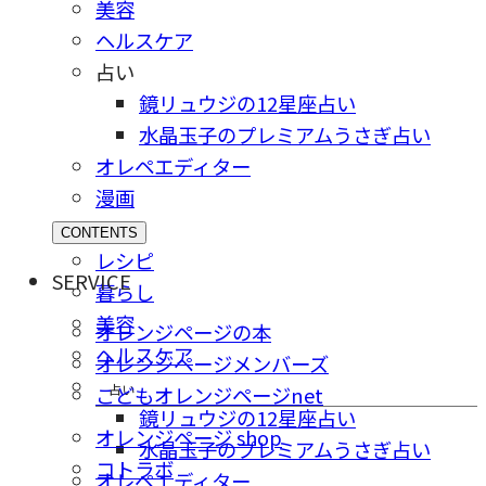
美容
ヘルスケア
占い
鏡リュウジの12星座占い
水晶玉子のプレミアムうさぎ占い
オレペエディター
漫画
CONTENTS
レシピ
SERVICE
暮らし
美容
オレンジページの本
ヘルスケア
オレンジページメンバーズ
占い
こどもオレンジページnet
鏡リュウジの12星座占い
オレンジページ shop
水晶玉子のプレミアムうさぎ占い
コトラボ
オレペエディター