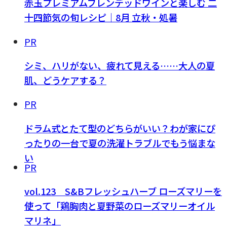
赤玉プレミアムブレンデッドワインと楽しむ 二
十四節気の旬レシピ｜8月 立秋・処暑
PR
シミ、ハリがない、疲れて見える……大人の夏
肌、どうケアする？
PR
ドラム式とたて型のどちらがいい？わが家にぴ
ったりの一台で夏の洗濯トラブルでもう悩まな
い
PR
vol.123 S&Bフレッシュハーブ ローズマリーを
使って「鶏胸肉と夏野菜のローズマリーオイル
マリネ」