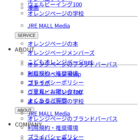
ウェルビーイング100
漫画
オレンジページの学校
JRE MALL Media
SERVICE
オレンジページの本
ABOUT
オレンジページメンバーズ
こどもオレンジページnet
オレンジページのブランドパーパス
利用規約・推奨環境
オレンジページ shop
プライバシーポリシー
コトラボ
ご意⾒・お問い合わせ
ウェルビーイング100
よくあるご質問
オレンジページの学校
ABOUT
JRE MALL Media
オレンジページのブランドパーパス
COMPANY
利用規約・推奨環境
プライバシーポリシー
コーポレートサイト