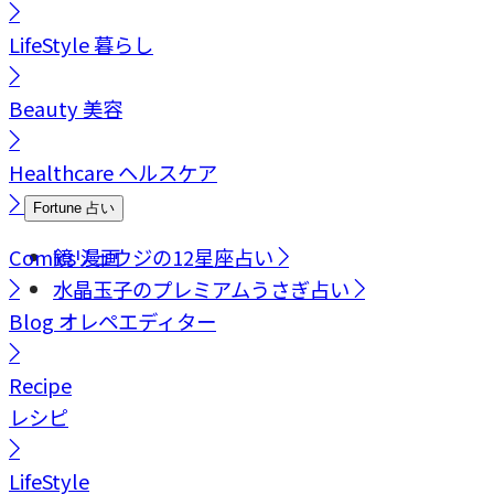
LifeStyle
暮らし
Beauty
美容
Healthcare
ヘルスケア
Fortune
占い
Comics
鏡リュウジの12星座占い
漫画
水晶玉子のプレミアムうさぎ占い
Blog
オレペエディター
Recipe
レシピ
LifeStyle