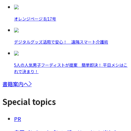
オレンジページ 8/17号
デジタルグッズ活用で安心！ 遠隔スマート介護術
5人の人気男子フーディストが提案 簡単即決！ 平日メシはこ
れで決まり！
書籍案内へ
Special topics
PR