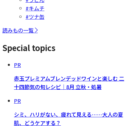
#キムチ
#ツナ缶
読みもの一覧
Special topics
PR
赤玉プレミアムブレンデッドワインと楽しむ 二
十四節気の旬レシピ｜8月 立秋・処暑
PR
シミ、ハリがない、疲れて見える……大人の夏
肌、どうケアする？