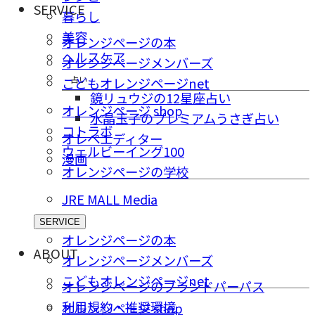
SERVICE
暮らし
美容
オレンジページの本
ヘルスケア
オレンジページメンバーズ
占い
こどもオレンジページnet
鏡リュウジの12星座占い
オレンジページ shop
水晶玉子のプレミアムうさぎ占い
コトラボ
オレペエディター
ウェルビーイング100
漫画
オレンジページの学校
JRE MALL Media
SERVICE
オレンジページの本
ABOUT
オレンジページメンバーズ
こどもオレンジページnet
オレンジページのブランドパーパス
利用規約・推奨環境
オレンジページ shop