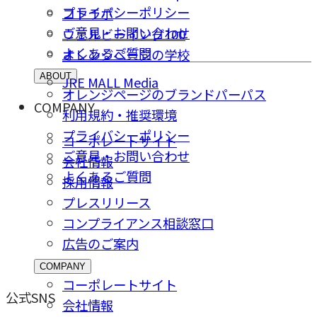
プライバシーポリシー
コトラボ
ご意⾒・お問い合わせ
ウェルビーイング100
よくあるご質問
オレンジページの学校
ABOUT
JRE MALL Media
オレンジページのブランドパーパス
COMPANY
利用規約・推奨環境
プライバシーポリシー
コーポレートサイト
ご意⾒・お問い合わせ
会社情報
よくあるご質問
採⽤情報
プレスリリース
コンプライアンス相談窓⼝
広告のご案内
COMPANY
コーポレートサイト
公式SNS
会社情報