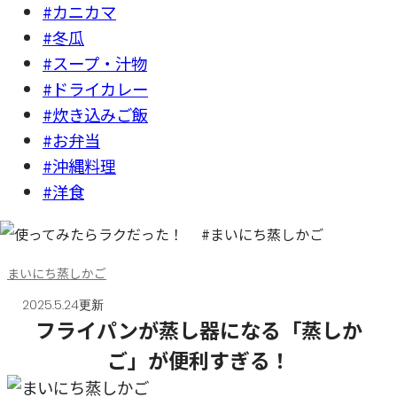
#カニカマ
#冬瓜
#スープ・汁物
#ドライカレー
#炊き込みご飯
#お弁当
#沖縄料理
#洋食
まいにち蒸しかご
2025.5.24更新
フライパンが蒸し器になる「蒸しか
ご」が便利すぎる！