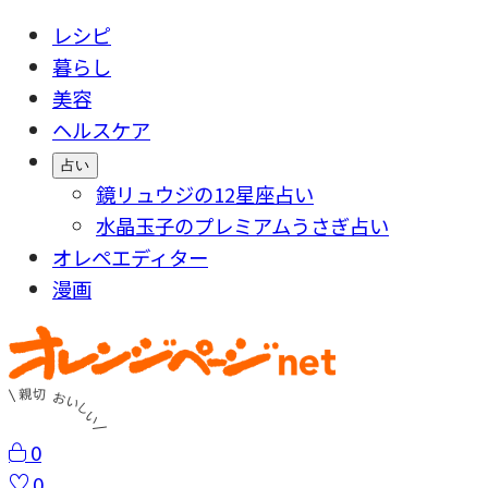
レシピ
暮らし
美容
ヘルスケア
占い
鏡リュウジの12星座占い
水晶玉子のプレミアムうさぎ占い
オレペエディター
漫画
0
0