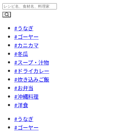
#うなぎ
#ゴーヤー
#カニカマ
#冬瓜
#スープ・汁物
#ドライカレー
#炊き込みご飯
#お弁当
#沖縄料理
#洋食
#うなぎ
#ゴーヤー