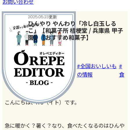
お問い合わせ
2025.05.23更新
ひんやり やんわり「冷し白玉しる
こ」【和菓子所 桔梗堂 / 兵庫県 甲子
園】【おすすめ和菓子】
今月のテーマ
#お土産・お取
#お菓子・ス
#全国おいしいも
#
り寄せ
イーツ
の情報
食
こんにちは、iTo（イト）です。
急に暖かく？暑く？なり、食べたくなるのはひんや