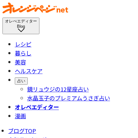
オレぺエディター
Blog
レシピ
暮らし
美容
ヘルスケア
占い
鏡リュウジの12星座占い
水晶玉子のプレミアムうさぎ占い
オレペエディター
漫画
ブログTOP