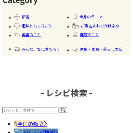
#暮ら
#自家
#冷凍
#健康
し
製フ
食品
新着
今月のテーマ
ード
趣味とハマりごと
ご当地＆おでかけネタ
#かき
美容のこと
健康のこと
氷
みんな、なに着てる？
家事・家電・暮らしの話
おいしいもの発見
今日、何作った？
- レシピ検索 -
#調味
料・
香辛
今日の献立
料
AIレシピ検索