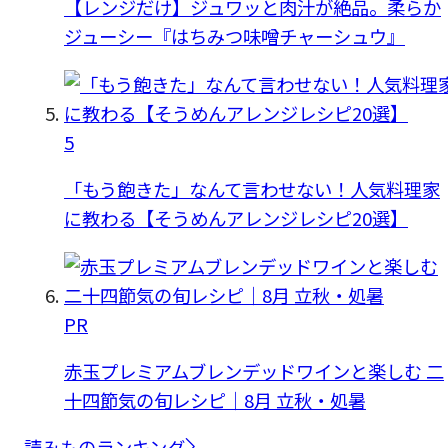
【レンジだけ】ジュワッと肉汁が絶品。柔らか
ジューシー『はちみつ味噌チャーシュウ』
5
「もう飽きた」なんて言わせない！人気料理家
に教わる【そうめんアレンジレシピ20選】
PR
赤玉プレミアムブレンデッドワインと楽しむ 二
十四節気の旬レシピ｜8月 立秋・処暑
読みものランキング