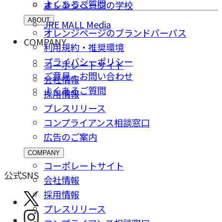
よくあるご質問
オレンジページの学校
ABOUT
JRE MALL Media
オレンジページのブランドパーパス
COMPANY
利用規約・推奨環境
プライバシーポリシー
コーポレートサイト
ご意⾒・お問い合わせ
会社情報
よくあるご質問
採⽤情報
プレスリリース
コンプライアンス相談窓⼝
広告のご案内
COMPANY
コーポレートサイト
公式SNS
会社情報
採⽤情報
プレスリリース