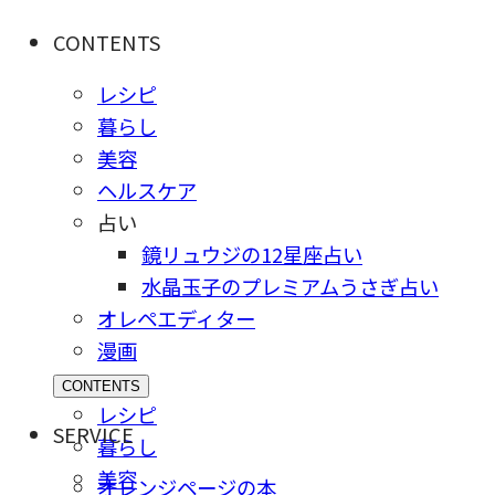
CONTENTS
レシピ
暮らし
美容
ヘルスケア
占い
鏡リュウジの12星座占い
水晶玉子のプレミアムうさぎ占い
オレペエディター
漫画
CONTENTS
レシピ
SERVICE
暮らし
美容
オレンジページの本