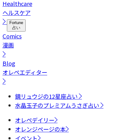
Healthcare
ヘルスケア
Fortune
占い
Comics
漫画
Blog
オレペエディター
鏡リュウジの12星座占い
水晶玉子のプレミアムうさぎ占い
オレペデイリー
オレンジページの本
イベント