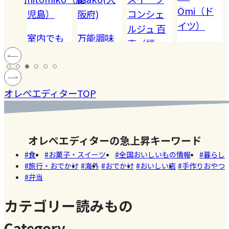
Ömi（ド
）
阪府)
コンシェ
知）
イツ）
ルジュ 百
でも
万能調味
【夏休み
恵（福
ハードル
!! 愛
料【塩レ
の学童弁
岡）
の高い
ン
モン】を
当】小学
#健康
#レモ
#お弁
［サング
蓄積
仕込んで
マツコの
生ママの
#ファ
ン
当
オレぺエディターTOP
ラス］
中症
みた！
知らない
リアルな
ッシ
ウン
世界でも
お弁当事
ョン
#おい
し
紹介され
情を大公
しい
オレぺエディターの急上昇キーワード
た!珍しく
開
店
食
お菓子・スイーツ
全国おいしいもの情報
暮らし
て美味し
旅行・おでかけ
海外
おでかけ
おいしい店
手作りおやつ
いかき氷
弁当
名店【夏
のスイー
カテゴリー読みもの
ツ商品】
Category