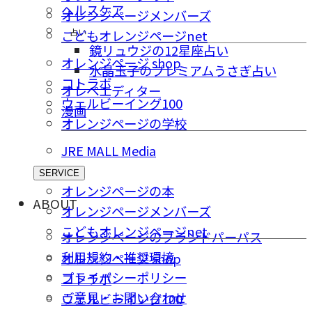
ヘルスケア
オレンジページメンバーズ
占い
こどもオレンジページnet
鏡リュウジの12星座占い
オレンジページ shop
水晶玉子のプレミアムうさぎ占い
コトラボ
オレペエディター
ウェルビーイング100
漫画
オレンジページの学校
JRE MALL Media
SERVICE
オレンジページの本
ABOUT
オレンジページメンバーズ
こどもオレンジページnet
オレンジページのブランドパーパス
利用規約・推奨環境
オレンジページ shop
プライバシーポリシー
コトラボ
ご意⾒・お問い合わせ
ウェルビーイング100