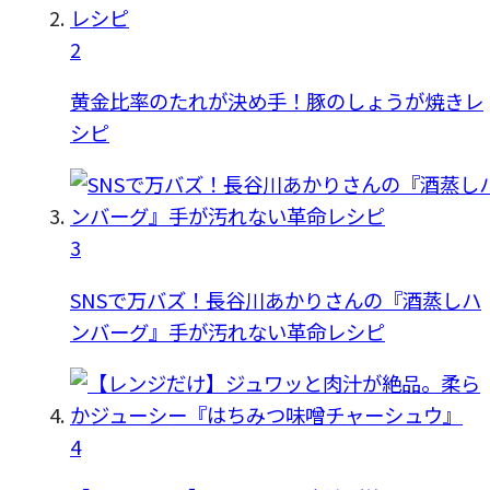
2
黄金比率のたれが決め手！豚のしょうが焼きレ
シピ
3
SNSで万バズ！長谷川あかりさんの『酒蒸しハ
ンバーグ』手が汚れない革命レシピ
4