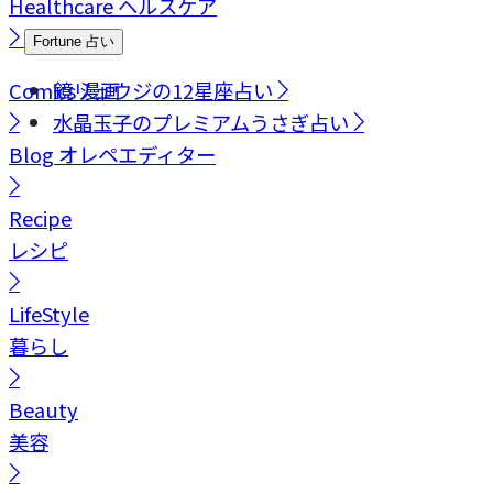
Healthcare
ヘルスケア
Fortune
占い
Comics
鏡リュウジの12星座占い
漫画
水晶玉子のプレミアムうさぎ占い
Blog
オレペエディター
Recipe
レシピ
LifeStyle
暮らし
Beauty
美容