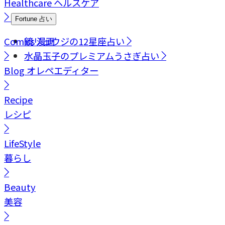
Healthcare
ヘルスケア
Fortune
占い
Comics
鏡リュウジの12星座占い
漫画
水晶玉子のプレミアムうさぎ占い
Blog
オレペエディター
Recipe
レシピ
LifeStyle
暮らし
Beauty
美容