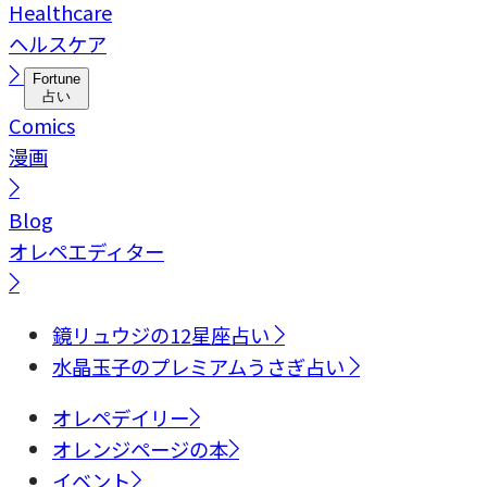
Healthcare
ヘルスケア
Fortune
占い
Comics
漫画
Blog
オレペエディター
鏡リュウジの12星座占い
水晶玉子のプレミアムうさぎ占い
オレペデイリー
オレンジページの本
イベント