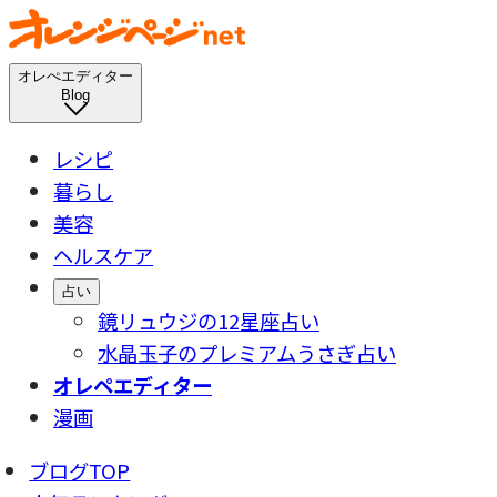
オレぺエディター
Blog
レシピ
暮らし
美容
ヘルスケア
占い
鏡リュウジの12星座占い
水晶玉子のプレミアムうさぎ占い
オレペエディター
漫画
ブログTOP