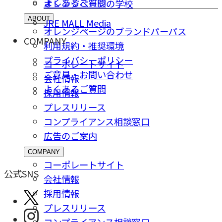
よくあるご質問
オレンジページの学校
ABOUT
JRE MALL Media
オレンジページのブランドパーパス
COMPANY
利用規約・推奨環境
プライバシーポリシー
コーポレートサイト
ご意⾒・お問い合わせ
会社情報
よくあるご質問
採⽤情報
プレスリリース
コンプライアンス相談窓⼝
広告のご案内
COMPANY
コーポレートサイト
公式SNS
会社情報
採⽤情報
プレスリリース
コンプライアンス相談窓⼝