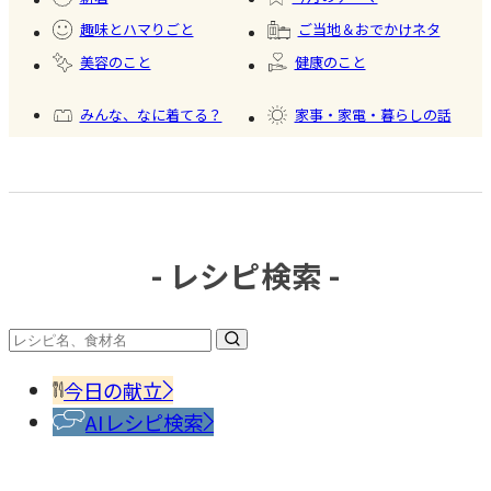
情を大公
ード
趣味とハマりごと
ご当地＆おでかけネタ
開
#かき
美容のこと
健康のこと
氷
みんな、なに着てる？
家事・家電・暮らしの話
おいしいもの発見
今日、何作った？
- レシピ検索 -
#冷凍
食品
#調味
料・
香辛
今日の献立
料
AIレシピ検索