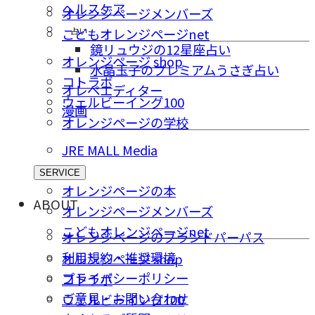
ヘルスケア
オレンジページメンバーズ
占い
こどもオレンジページnet
鏡リュウジの12星座占い
オレンジページ shop
水晶玉子のプレミアムうさぎ占い
コトラボ
オレペエディター
ウェルビーイング100
漫画
オレンジページの学校
JRE MALL Media
SERVICE
オレンジページの本
ABOUT
オレンジページメンバーズ
こどもオレンジページnet
オレンジページのブランドパーパス
利用規約・推奨環境
オレンジページ shop
プライバシーポリシー
コトラボ
ご意⾒・お問い合わせ
ウェルビーイング100