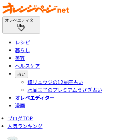
オレぺエディター
Blog
レシピ
暮らし
美容
ヘルスケア
占い
鏡リュウジの12星座占い
水晶玉子のプレミアムうさぎ占い
オレペエディター
漫画
ブログTOP
人気ランキング