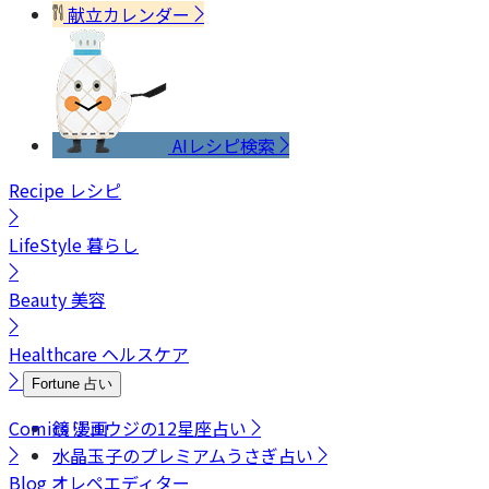
献立カレンダー
AIレシピ検索
Recipe
レシピ
LifeStyle
暮らし
Beauty
美容
Healthcare
ヘルスケア
Fortune
占い
Comics
鏡リュウジの12星座占い
漫画
水晶玉子のプレミアムうさぎ占い
Blog
オレペエディター