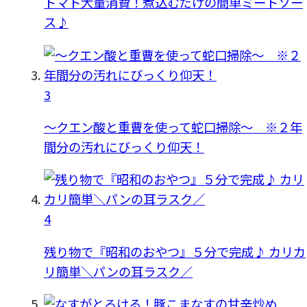
トマト大量消費！煮込むだけの簡単ミートソー
ス♪
3
〜クエン酸と重曹を使って蛇口掃除〜 ※２年
間分の汚れにびっくり仰天！
4
残り物で『昭和のおやつ』５分で完成♪ カリカ
リ簡単＼パンの耳ラスク／