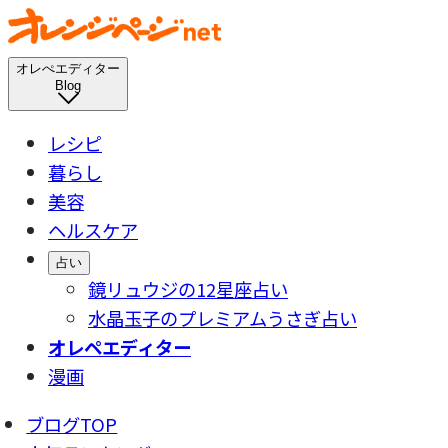
オレぺエディター
Blog
レシピ
暮らし
美容
ヘルスケア
占い
鏡リュウジの12星座占い
水晶玉子のプレミアムうさぎ占い
オレペエディター
漫画
ブログTOP