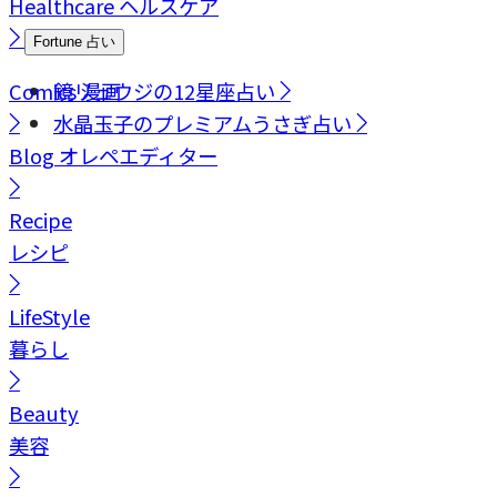
Healthcare
ヘルスケア
Fortune
占い
Comics
鏡リュウジの12星座占い
漫画
水晶玉子のプレミアムうさぎ占い
Blog
オレペエディター
Recipe
レシピ
LifeStyle
暮らし
Beauty
美容