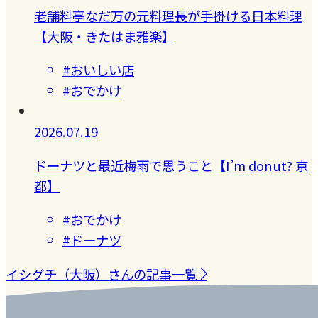
老舗料亭なだ万の元料理長が手掛ける日本料理
【大阪・きたはま雅楽】
#おいしい店
#おでかけ
2026.07.19
ドーナツと最近梅雨で思うこと【I’m donut? 京
都】
#おでかけ
#ドーナツ
イシグチ（大阪）さんの記事一覧