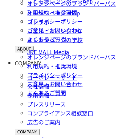
こどもオレンジページnet
オレンジページのブランドパーパス
利用規約・推奨環境
オレンジページ shop
プライバシーポリシー
コトラボ
ご意⾒・お問い合わせ
ウェルビーイング100
よくあるご質問
オレンジページの学校
ABOUT
JRE MALL Media
オレンジページのブランドパーパス
COMPANY
利用規約・推奨環境
プライバシーポリシー
コーポレートサイト
ご意⾒・お問い合わせ
会社情報
よくあるご質問
採⽤情報
プレスリリース
コンプライアンス相談窓⼝
広告のご案内
COMPANY