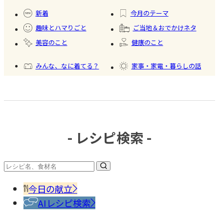
#健康
し
製フ
食品
新着
今月のテーマ
ード
趣味とハマりごと
ご当地＆おでかけネタ
#かき
美容のこと
健康のこと
氷
みんな、なに着てる？
家事・家電・暮らしの話
おいしいもの発見
今日、何作った？
- レシピ検索 -
#調味
料・
香辛
今日の献立
料
AIレシピ検索