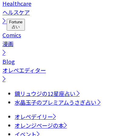
Healthcare
ヘルスケア
Fortune
占い
Comics
漫画
Blog
オレペエディター
鏡リュウジの12星座占い
水晶玉子のプレミアムうさぎ占い
オレペデイリー
オレンジページの本
イベント