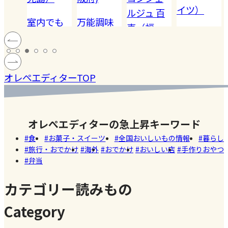
イツ）
ルジュ 百
でも
万能調味
【夏休み
恵（福
ハードル
!! 愛
料【塩レ
の学童弁
岡）
の高い
ン
モン】を
当】小学
#健康
#レモ
#お弁
［サング
蓄積
仕込んで
マツコの
生ママの
#ファ
ン
当
オレぺエディターTOP
ラス］
中症
みた！
知らない
リアルな
ッシ
ウン
世界でも
お弁当事
ョン
#おい
し
紹介され
情を大公
しい
オレぺエディターの急上昇キーワード
た!珍しく
開
店
食
お菓子・スイーツ
全国おいしいもの情報
暮らし
て美味し
旅行・おでかけ
海外
おでかけ
おいしい店
手作りおやつ
いかき氷
弁当
名店【夏
のスイー
カテゴリー読みもの
ツ商品】
Category
#暮ら
#自家
#冷凍