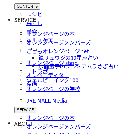
CONTENTS
レシピ
SERVICE
暮らし
美容
オレンジページの本
ヘルスケア
オレンジページメンバーズ
占い
こどもオレンジページnet
鏡リュウジの12星座占い
オレンジページ shop
水晶玉子のプレミアムうさぎ占い
コトラボ
オレペエディター
ウェルビーイング100
漫画
オレンジページの学校
JRE MALL Media
SERVICE
オレンジページの本
ABOUT
オレンジページメンバーズ