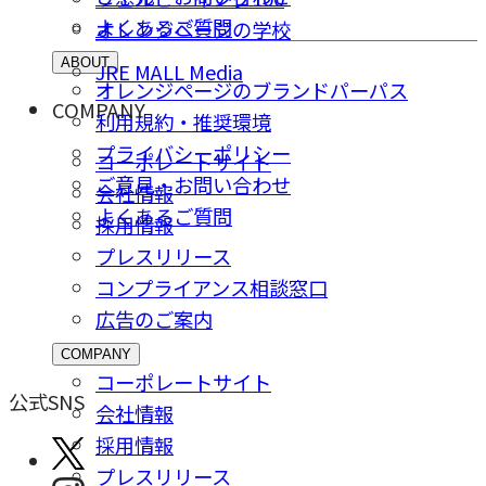
よくあるご質問
オレンジページの学校
ABOUT
JRE MALL Media
オレンジページのブランドパーパス
COMPANY
利用規約・推奨環境
プライバシーポリシー
コーポレートサイト
ご意⾒・お問い合わせ
会社情報
よくあるご質問
採⽤情報
プレスリリース
コンプライアンス相談窓⼝
広告のご案内
COMPANY
コーポレートサイト
公式SNS
会社情報
採⽤情報
プレスリリース