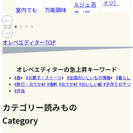
イツ）
ルジュ 百
でも
万能調味
【夏休み
恵（福
ハードル
!! 愛
料【塩レ
の学童弁
岡）
の高い
ン
モン】を
当】小学
#健康
#レモ
#お弁
［サング
蓄積
仕込んで
マツコの
生ママの
#ファ
ン
当
オレぺエディターTOP
ラス］
中症
みた！
知らない
リアルな
ッシ
ウン
世界でも
お弁当事
ョン
#おい
し
紹介され
情を大公
しい
オレぺエディターの急上昇キーワード
た!珍しく
開
店
食
お菓子・スイーツ
全国おいしいもの情報
暮らし
て美味し
旅行・おでかけ
海外
おでかけ
おいしい店
手作りおやつ
いかき氷
弁当
名店【夏
のスイー
カテゴリー読みもの
ツ商品】
Category
#暮ら
#自家
#冷凍