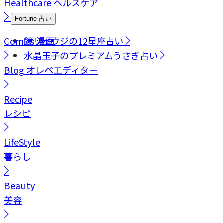
Healthcare
ヘルスケア
Fortune
占い
Comics
鏡リュウジの12星座占い
漫画
水晶玉子のプレミアムうさぎ占い
Blog
オレペエディター
Recipe
レシピ
LifeStyle
暮らし
Beauty
美容