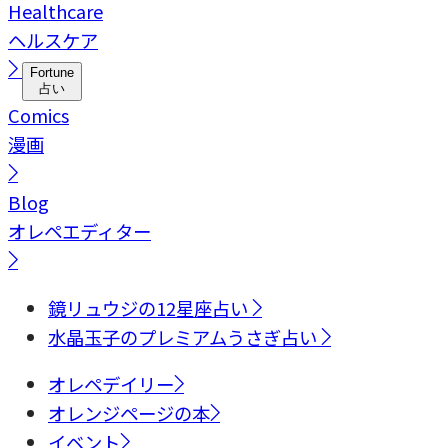
Healthcare
ヘルスケア
Fortune
占い
Comics
漫画
Blog
オレペエディター
鏡リュウジの12星座占い
水晶玉子のプレミアムうさぎ占い
オレペデイリー
オレンジページの本
イベント