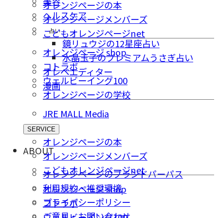
美容
オレンジページの本
ヘルスケア
オレンジページメンバーズ
占い
こどもオレンジページnet
鏡リュウジの12星座占い
オレンジページ shop
水晶玉子のプレミアムうさぎ占い
コトラボ
オレペエディター
ウェルビーイング100
漫画
オレンジページの学校
JRE MALL Media
SERVICE
オレンジページの本
ABOUT
オレンジページメンバーズ
こどもオレンジページnet
オレンジページのブランドパーパス
利用規約・推奨環境
オレンジページ shop
プライバシーポリシー
コトラボ
ご意⾒・お問い合わせ
ウェルビーイング100