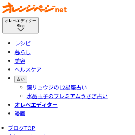
オレぺエディター
Blog
レシピ
暮らし
美容
ヘルスケア
占い
鏡リュウジの12星座占い
水晶玉子のプレミアムうさぎ占い
オレペエディター
漫画
ブログTOP