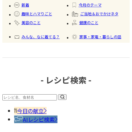
#健康
し
製フ
食品
新着
今月のテーマ
ード
趣味とハマりごと
ご当地＆おでかけネタ
#かき
美容のこと
健康のこと
氷
みんな、なに着てる？
家事・家電・暮らしの話
おいしいもの発見
今日、何作った？
- レシピ検索 -
#調味
料・
香辛
今日の献立
料
AIレシピ検索