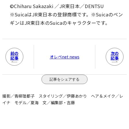
©️Chiharu Sakazaki ／JR東日本／DENTSU
※SuicaはJR東日本の登録商標です。※Suicaのペン
ギンはJR東日本のSuicaのキャラクターです。
前の
次の
オレペnet news
記事
記事
記事をシェアする
撮影／青柳理都子 スタイリング／伊藤あかり ヘア＆メイク／レ
イナ モデル／夏海 文／編集部・吉藤