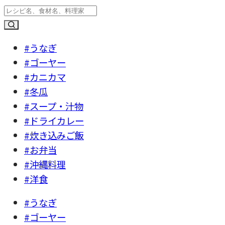
#うなぎ
#ゴーヤー
#カニカマ
#冬瓜
#スープ・汁物
#ドライカレー
#炊き込みご飯
#お弁当
#沖縄料理
#洋食
#うなぎ
#ゴーヤー