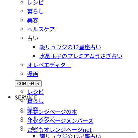
レシピ
暮らし
美容
ヘルスケア
占い
鏡リュウジの12星座占い
水晶玉子のプレミアムうさぎ占い
オレペエディター
漫画
CONTENTS
レシピ
SERVICE
暮らし
美容
オレンジページの本
ヘルスケア
オレンジページメンバーズ
占い
こどもオレンジページnet
鏡リュウジの12星座占い