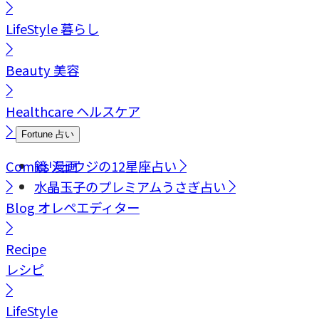
LifeStyle
暮らし
Beauty
美容
Healthcare
ヘルスケア
Fortune
占い
Comics
鏡リュウジの12星座占い
漫画
水晶玉子のプレミアムうさぎ占い
Blog
オレペエディター
Recipe
レシピ
LifeStyle