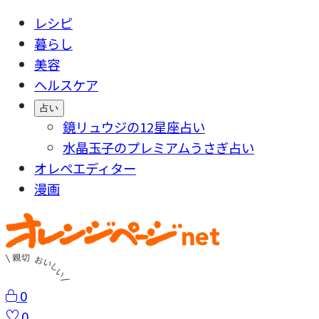
レシピ
暮らし
美容
ヘルスケア
占い
鏡リュウジの12星座占い
水晶玉子のプレミアムうさぎ占い
オレペエディター
漫画
0
0