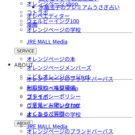
オレンジページ shop
水晶玉子のプレミアムうさぎ占い
コトラボ
オレペエディター
ウェルビーイング100
漫画
オレンジページの学校
JRE MALL Media
SERVICE
オレンジページの本
ABOUT
オレンジページメンバーズ
こどもオレンジページnet
オレンジページのブランドパーパス
利用規約・推奨環境
オレンジページ shop
プライバシーポリシー
コトラボ
ご意⾒・お問い合わせ
ウェルビーイング100
よくあるご質問
オレンジページの学校
ABOUT
JRE MALL Media
オレンジページのブランドパーパス