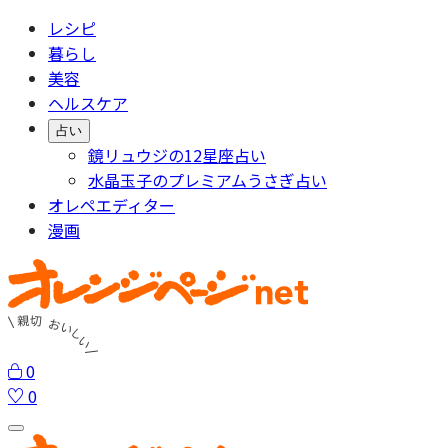
レシピ
暮らし
美容
ヘルスケア
占い
鏡リュウジの12星座占い
水晶玉子のプレミアムうさぎ占い
オレペエディター
漫画
0
0