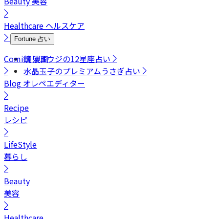
Beauty
美容
Healthcare
ヘルスケア
Fortune
占い
Comics
鏡リュウジの12星座占い
漫画
水晶玉子のプレミアムうさぎ占い
Blog
オレペエディター
Recipe
レシピ
LifeStyle
暮らし
Beauty
美容
Healthcare