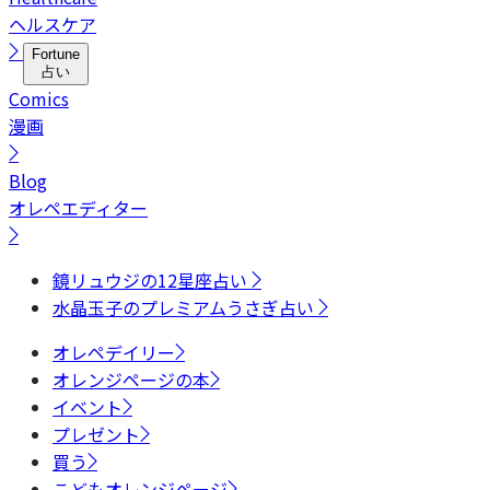
ヘルスケア
Fortune
占い
Comics
漫画
Blog
オレペエディター
鏡リュウジの12星座占い
水晶玉子のプレミアムうさぎ占い
オレペデイリー
オレンジページの本
イベント
プレゼント
買う
こどもオレンジページ