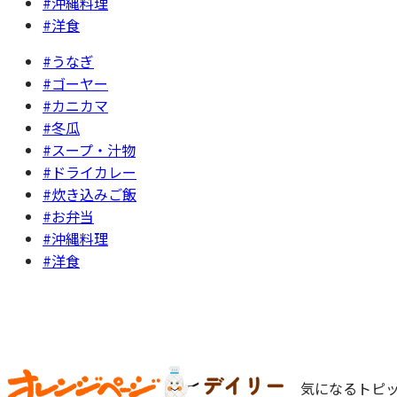
#沖縄料理
#洋食
#うなぎ
#ゴーヤー
#カニカマ
#冬瓜
#スープ・汁物
#ドライカレー
#炊き込みご飯
#お弁当
#沖縄料理
#洋食
気になるトピッ