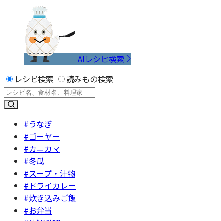
AIレシピ検索
レシピ検索
読みもの検索
#うなぎ
#ゴーヤー
#カニカマ
#冬瓜
#スープ・汁物
#ドライカレー
#炊き込みご飯
#お弁当