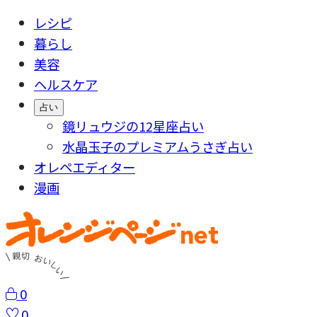
レシピ
暮らし
美容
ヘルスケア
占い
鏡リュウジの12星座占い
水晶玉子のプレミアムうさぎ占い
オレペエディター
漫画
0
0