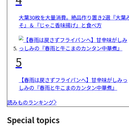
大葉30枚を大量消費。絶品作り置き2選『大葉
そ』＆『じゃこ香味揚げ』と食べ方
5
【春雨は戻さずフライパンへ】甘辛味がしみっ
しみの『春雨と牛こまのカンタン中華煮』
読みものランキング
Special topics