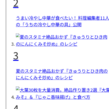
2
うまい冷やし中華が食べたい！ 料理編集者11
の「うちの冷やし中華の具」公開
3
夏のスタミナ絶品おかず『きゅうりとひき肉の
にんにくみそ炒め』のレシピ
4