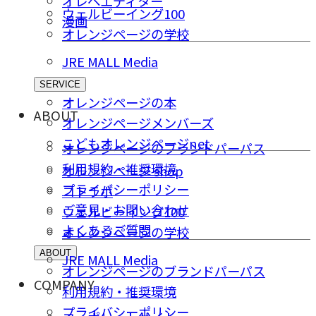
オレペエディター
ウェルビーイング100
漫画
オレンジページの学校
JRE MALL Media
SERVICE
オレンジページの本
ABOUT
オレンジページメンバーズ
こどもオレンジページnet
オレンジページのブランドパーパス
利用規約・推奨環境
オレンジページ shop
プライバシーポリシー
コトラボ
ご意⾒・お問い合わせ
ウェルビーイング100
よくあるご質問
オレンジページの学校
ABOUT
JRE MALL Media
オレンジページのブランドパーパス
COMPANY
利用規約・推奨環境
プライバシーポリシー