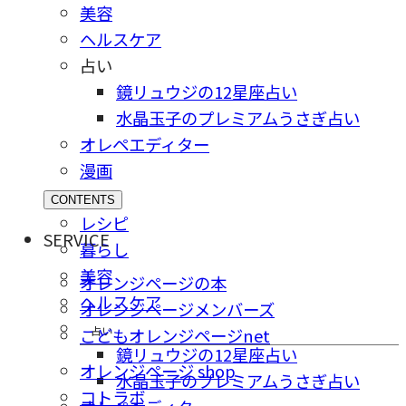
美容
ヘルスケア
占い
鏡リュウジの12星座占い
水晶玉子のプレミアムうさぎ占い
オレペエディター
漫画
CONTENTS
レシピ
SERVICE
暮らし
美容
オレンジページの本
ヘルスケア
オレンジページメンバーズ
占い
こどもオレンジページnet
鏡リュウジの12星座占い
オレンジページ shop
水晶玉子のプレミアムうさぎ占い
コトラボ