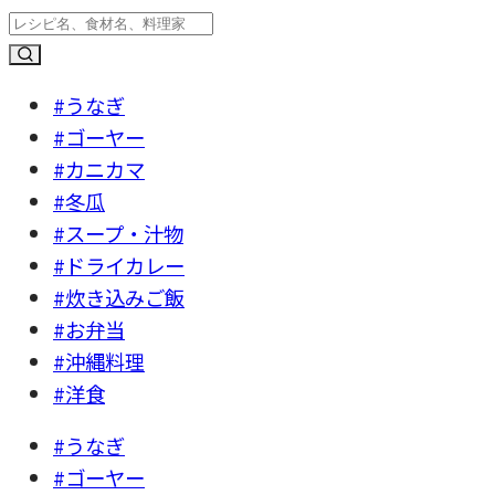
#うなぎ
#ゴーヤー
#カニカマ
#冬瓜
#スープ・汁物
#ドライカレー
#炊き込みご飯
#お弁当
#沖縄料理
#洋食
#うなぎ
#ゴーヤー