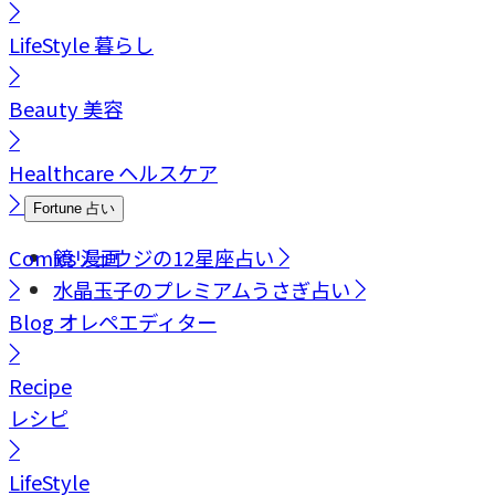
LifeStyle
暮らし
Beauty
美容
Healthcare
ヘルスケア
Fortune
占い
Comics
鏡リュウジの12星座占い
漫画
水晶玉子のプレミアムうさぎ占い
Blog
オレペエディター
Recipe
レシピ
LifeStyle