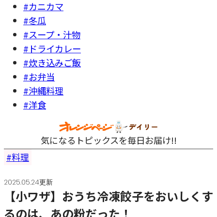
#カニカマ
#冬瓜
#スープ・汁物
#ドライカレー
#炊き込みご飯
#お弁当
#沖縄料理
#洋食
気になるトピックスを毎日お届け!!
料理
2025.05.24更新
【小ワザ】おうち冷凍餃子をおいしくす
るのは、あの粉だった！