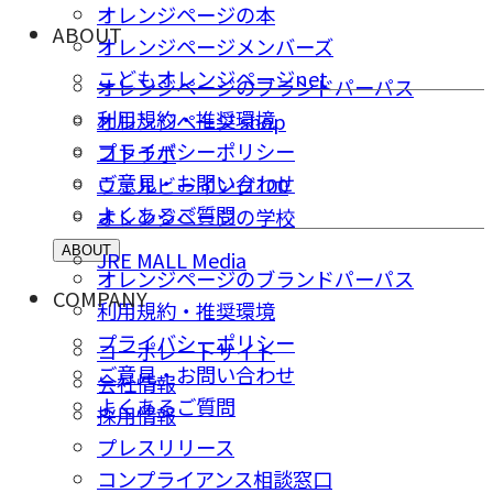
オレンジページの本
ABOUT
オレンジページメンバーズ
こどもオレンジページnet
オレンジページのブランドパーパス
利用規約・推奨環境
オレンジページ shop
プライバシーポリシー
コトラボ
ご意⾒・お問い合わせ
ウェルビーイング100
よくあるご質問
オレンジページの学校
ABOUT
JRE MALL Media
オレンジページのブランドパーパス
COMPANY
利用規約・推奨環境
プライバシーポリシー
コーポレートサイト
ご意⾒・お問い合わせ
会社情報
よくあるご質問
採⽤情報
プレスリリース
コンプライアンス相談窓⼝