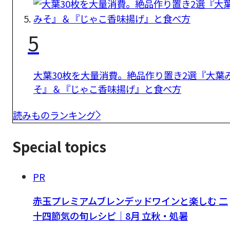
5
大葉30枚を大量消費。絶品作り置き2選『大葉
そ』＆『じゃこ香味揚げ』と食べ方
読みものランキング
Special topics
PR
赤玉プレミアムブレンデッドワインと楽しむ 二
十四節気の旬レシピ｜8月 立秋・処暑