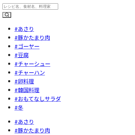
#あさり
#豚かたまり肉
#ゴーヤー
#豆腐
#チャーシュー
#チャーハン
#卵料理
#韓国料理
#おもてなしサラダ
#冬
#あさり
#豚かたまり肉