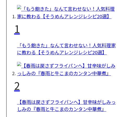
1
「もう飽きた」なんて言わせない！人気料理家
に教わる【そうめんアレンジレシピ20選】
2
【春雨は戻さずフライパンへ】甘辛味がしみっ
しみの『春雨と牛こまのカンタン中華煮』