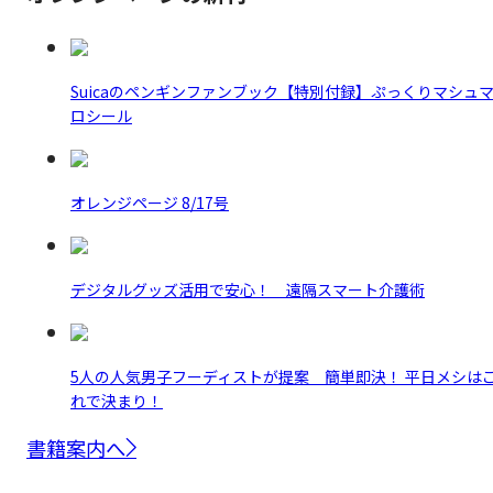
Suicaのペンギンファンブック【特別付録】ぷっくりマシュ
ロシール
オレンジページ 8/17号
デジタルグッズ活用で安心！ 遠隔スマート介護術
5人の人気男子フーディストが提案 簡単即決！ 平日メシは
れで決まり！
書籍案内へ