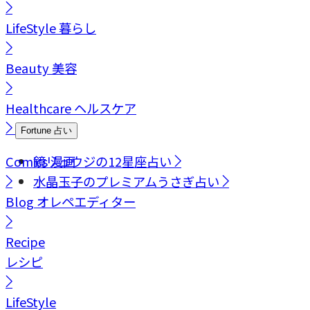
LifeStyle
暮らし
Beauty
美容
Healthcare
ヘルスケア
Fortune
占い
Comics
鏡リュウジの12星座占い
漫画
水晶玉子のプレミアムうさぎ占い
Blog
オレペエディター
Recipe
レシピ
LifeStyle