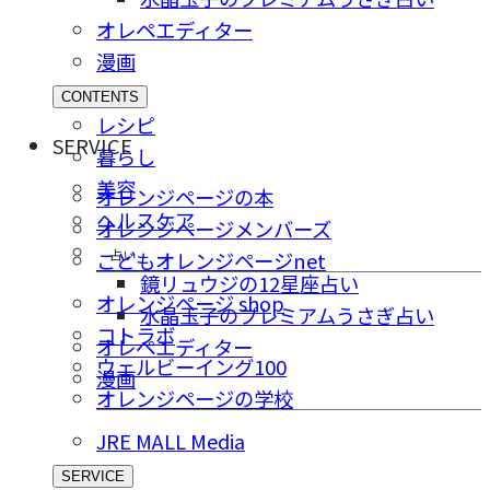
オレペエディター
漫画
CONTENTS
レシピ
SERVICE
暮らし
美容
オレンジページの本
ヘルスケア
オレンジページメンバーズ
占い
こどもオレンジページnet
鏡リュウジの12星座占い
オレンジページ shop
水晶玉子のプレミアムうさぎ占い
コトラボ
オレペエディター
ウェルビーイング100
漫画
オレンジページの学校
JRE MALL Media
SERVICE