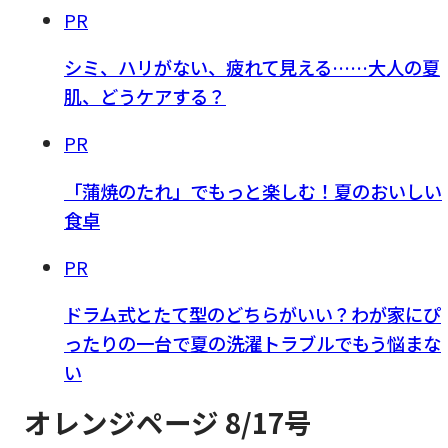
PR
シミ、ハリがない、疲れて見える……大人の夏
肌、どうケアする？
PR
「蒲焼のたれ」でもっと楽しむ！夏のおいしい
食卓
PR
ドラム式とたて型のどちらがいい？わが家にぴ
ったりの一台で夏の洗濯トラブルでもう悩まな
い
オレンジページ 8/17号