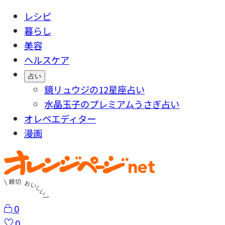
レシピ
暮らし
美容
ヘルスケア
占い
鏡リュウジの12星座占い
水晶玉子のプレミアムうさぎ占い
オレペエディター
漫画
0
0