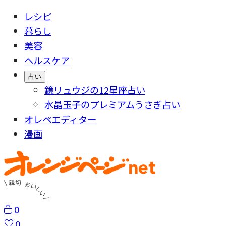
レシピ
暮らし
美容
ヘルスケア
占い
鏡リュウジの12星座占い
水晶玉子のプレミアムうさぎ占い
オレペエディター
漫画
0
0