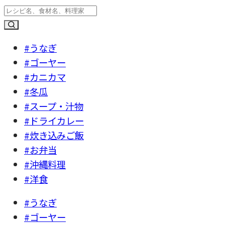
#うなぎ
#ゴーヤー
#カニカマ
#冬瓜
#スープ・汁物
#ドライカレー
#炊き込みご飯
#お弁当
#沖縄料理
#洋食
#うなぎ
#ゴーヤー