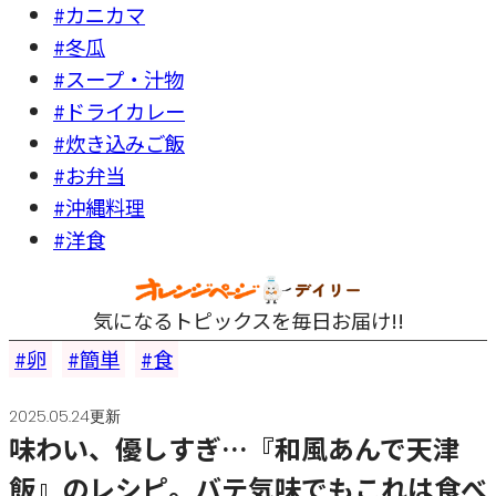
#カニカマ
#冬瓜
#スープ・汁物
#ドライカレー
#炊き込みご飯
#お弁当
#沖縄料理
#洋食
気になるトピックスを毎日お届け!!
卵
簡単
食
2025.05.24更新
味わい、優しすぎ…『和風あんで天津
飯』のレシピ。バテ気味でもこれは食べ