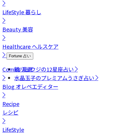
LifeStyle
暮らし
Beauty
美容
Healthcare
ヘルスケア
Fortune
占い
Comics
鏡リュウジの12星座占い
漫画
水晶玉子のプレミアムうさぎ占い
Blog
オレペエディター
Recipe
レシピ
LifeStyle