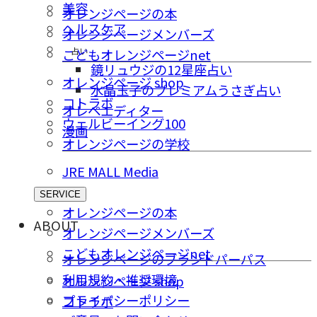
美容
オレンジページの本
ヘルスケア
オレンジページメンバーズ
占い
こどもオレンジページnet
鏡リュウジの12星座占い
オレンジページ shop
水晶玉子のプレミアムうさぎ占い
コトラボ
オレペエディター
ウェルビーイング100
漫画
オレンジページの学校
JRE MALL Media
SERVICE
オレンジページの本
ABOUT
オレンジページメンバーズ
こどもオレンジページnet
オレンジページのブランドパーパス
利用規約・推奨環境
オレンジページ shop
プライバシーポリシー
コトラボ