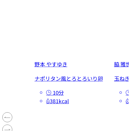
野本 やすゆき
脇 雅世
ナポリタン風とろとろいり卵
玉ねぎ
10分
381kcal