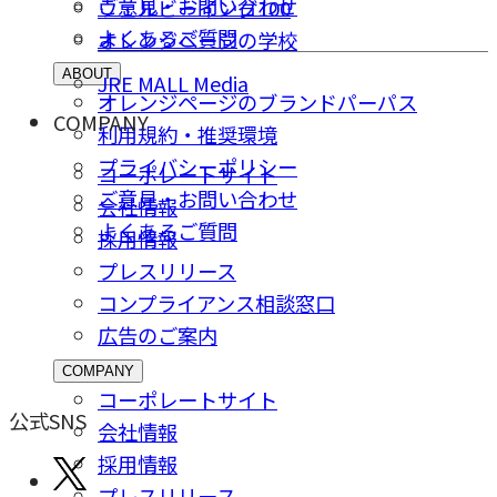
ご意⾒・お問い合わせ
ウェルビーイング100
よくあるご質問
オレンジページの学校
ABOUT
JRE MALL Media
オレンジページのブランドパーパス
COMPANY
利用規約・推奨環境
プライバシーポリシー
コーポレートサイト
ご意⾒・お問い合わせ
会社情報
よくあるご質問
採⽤情報
プレスリリース
コンプライアンス相談窓⼝
広告のご案内
COMPANY
コーポレートサイト
公式SNS
会社情報
採⽤情報
プレスリリース