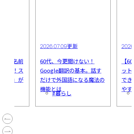
2026.07.09更新
2026
で花の名前
60代、今更聞けない！
【6
即解決！ス
Google翻訳の基本。話す
ット
索機能」が
だけで外国語になる魔法の
でき
機能とは
やす
#暮らし