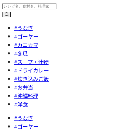
#うなぎ
#ゴーヤー
#カニカマ
#冬瓜
#スープ・汁物
#ドライカレー
#炊き込みご飯
#お弁当
#沖縄料理
#洋食
#うなぎ
#ゴーヤー