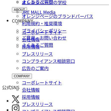
よくあるご質問
オレンジページの学校
ABOUT
JRE MALL Media
オレンジページのブランドパーパス
COMPANY
利用規約・推奨環境
プライバシーポリシー
コーポレートサイト
ご意⾒・お問い合わせ
会社情報
よくあるご質問
採⽤情報
プレスリリース
コンプライアンス相談窓⼝
広告のご案内
COMPANY
コーポレートサイト
公式SNS
会社情報
採⽤情報
プレスリリース