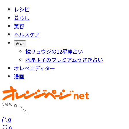
レシピ
暮らし
美容
ヘルスケア
占い
鏡リュウジの12星座占い
水晶玉子のプレミアムうさぎ占い
オレペエディター
漫画
0
0