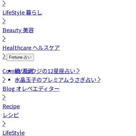
LifeStyle
暮らし
Beauty
美容
Healthcare
ヘルスケア
Fortune
占い
Comics
鏡リュウジの12星座占い
漫画
水晶玉子のプレミアムうさぎ占い
Blog
オレペエディター
Recipe
レシピ
LifeStyle