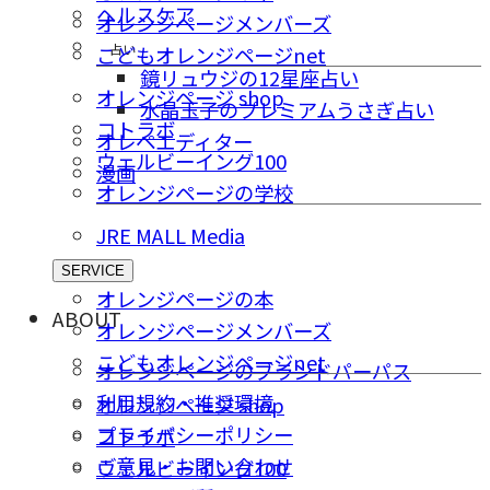
ヘルスケア
オレンジページメンバーズ
占い
こどもオレンジページnet
鏡リュウジの12星座占い
オレンジページ shop
水晶玉子のプレミアムうさぎ占い
コトラボ
オレペエディター
ウェルビーイング100
漫画
オレンジページの学校
JRE MALL Media
SERVICE
オレンジページの本
ABOUT
オレンジページメンバーズ
こどもオレンジページnet
オレンジページのブランドパーパス
利用規約・推奨環境
オレンジページ shop
プライバシーポリシー
コトラボ
ご意⾒・お問い合わせ
ウェルビーイング100